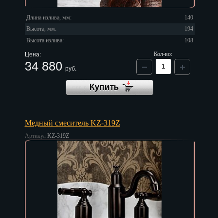
Длина излива, мм:
140
Высота, мм:
194
Высота излива:
108
Цена:
Кол-во:
34 880
руб.
Медный смеситель KZ-319Z
Артикул
KZ-319Z