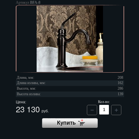
Артикул
BFA-8
Длина, мм:
208
Длина излива, мм:
162
Высота, мм:
286
Высота излива:
139
Цена:
Кол-во:
23 130
руб.