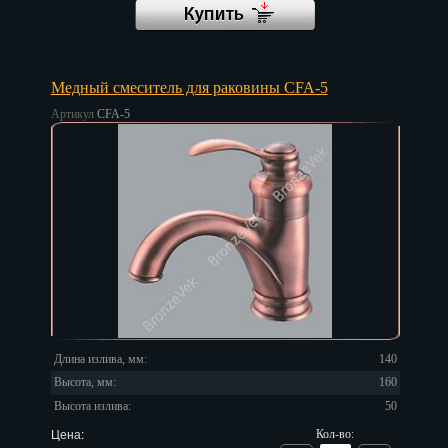
Иваново
Ижевск
Медный смеситель для раковины CFA-5
Иркутск
Артикул
CFA-5
Йошкар-Ола
Казань
Калининград
Калуга
Кемерово
Киров
Длина излива, мм:
140
Кострома
Высота, мм:
160
Высота излива:
50
Краснодар
Цена:
Кол-во: