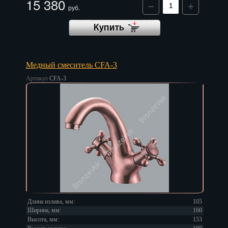
15 380
Красноярск
руб.
Курган
Курск
Кызыл
Медный смеситель CFA-3
Артикул
CFA-3
Липецк
Магадан
Магас
Майкоп
Махачкала
Мурманск
Длина излива, мм:
105
Набережные Челны
Ширина, мм:
160
Высота, мм:
153
Назрань