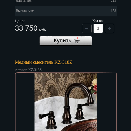
Длина, мм:
215
Высота, мм:
158
Цена:
Кол-во:
33 750
руб.
Медный смеситель KZ-318Z
Артикул
KZ-318Z