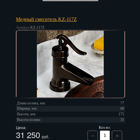
Медный смеситель KZ-117Z
Артикул
KZ-117Z
Длина излива, мм:
77
Ширина, мм:
68
Высота, мм:
175
Высота излива:
35
Цена:
Кол-во:
31 250
руб.