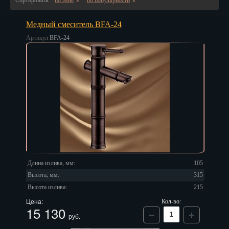
Сортировать:
по цене
по популярности
▲
▲
Владивосток
Медный смеситель BFA-24
Владикавказ
Артикул
BFA-24
Владимир
Волгоград
Вологда
Воронеж
Горно-Алтайск
Грозный
Длина излива, мм:
105
Дзержинск
Высота, мм:
315
Высота излива:
215
Екатеринбург
Цена:
Кол-во:
15 130
Зеленоград
руб.