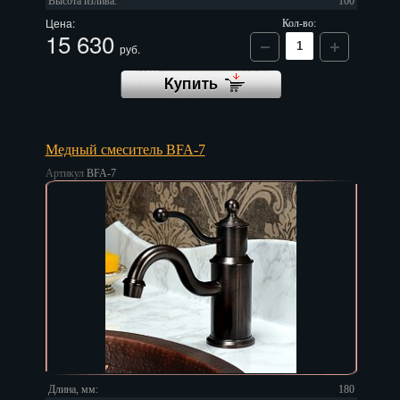
Высота излива:
100
Цена:
Кол-во:
Нальчик
15 630
руб.
Нарьян-Мар
Ниж. Новгород
Новокузнецк
Медный смеситель BFA-7
Артикул
BFA-7
Новороссийск
Новосибирск
Новочеркасск
Норильск
Омск
Орёл
Оренбург
Длина, мм:
180