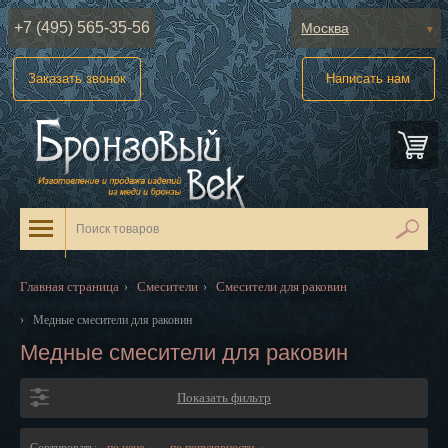
+7 (495) 565-35-56
Москва
Абакан
Заказать звонок
Написать нам
Анадырь
Архангельск
Астрахань
Барнаул
Белгород
Главная страница
Смесители
Смесители для раковин
›
›
Биробиджан
›
Медные смесители для раковин
Медные смесители для раковин
Благовещенск
Брянск
Показать фильтр
Великий Новгород