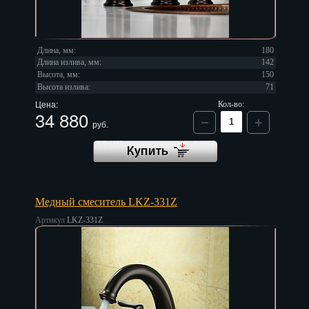
Длина, мм:
180
Длина излива, мм:
142
Высота, мм:
150
Высота излива:
71
Цена:
Кол-во:
34 880
руб.
Медный смеситель LKZ-331Z
Артикул
LKZ-331Z