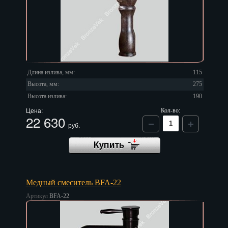
Чебоксары
Челябинск
Череповец
Черкесск
Длина излива, мм:
115
Чита
Высота, мм:
275
Высота излива:
190
Элиста
Цена:
Кол-во:
22 630
Южно-Сахалинск
руб.
Якутск
Ярославль
Медный смеситель BFA-22
Артикул
BFA-22