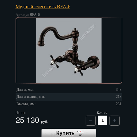
Медный смеситель BFA-6
Артикул
BFA-6
Длина, мм:
343
Длина излива, мм:
218
Высота, мм:
231
Цена:
Кол-во:
25 130
руб.