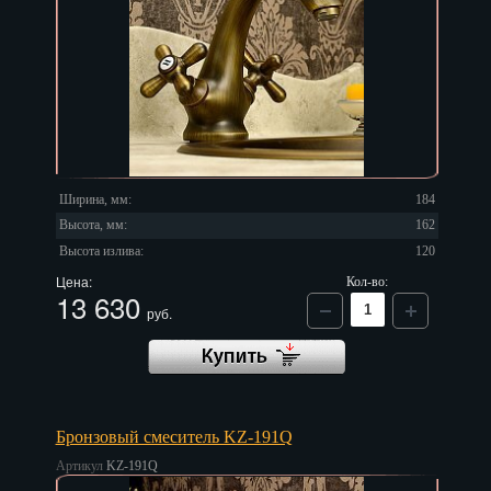
Красноярск
Курган
Курск
Кызыл
Липецк
Ширина, мм:
184
Магадан
Высота, мм:
162
Высота излива:
120
Магас
Цена:
Кол-во:
13 630
Майкоп
руб.
Махачкала
Мурманск
Бронзовый смеситель KZ-191Q
Набережные Челны
Артикул
KZ-191Q
Назрань