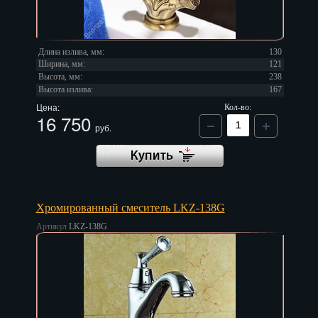
Длина излива, мм:
130
Ширина, мм:
121
Высота, мм:
238
Высота излива:
167
Цена:
Кол-во:
16 750
руб.
Хромированный смеситель LKZ-138G
Артикул
LKZ-138G