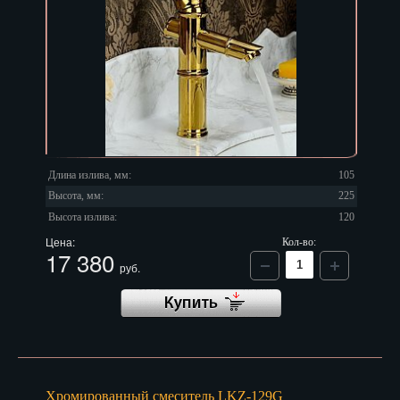
Длина излива, мм:
105
Высота, мм:
225
Высота излива:
120
Цена:
Кол-во:
17 380
руб.
Хромированный смеситель LKZ-129G