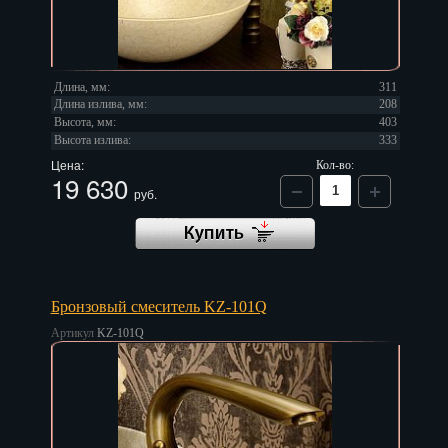
Длина, мм:
311
Длина излива, мм:
208
Высота, мм:
403
Высота излива:
333
Цена:
Кол-во:
19 630
руб.
Бронзовый смеситель KZ-101Q
Артикул
KZ-101Q