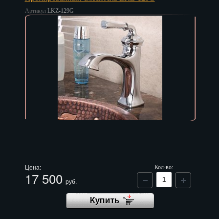
Артикул
LKZ-129G
Цена:
Кол-во:
17 500
руб.