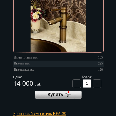
Нальчик
Нарьян-Мар
Ниж. Новгород
Новокузнецк
Новороссийск
Длина излива, мм:
105
Новосибирск
Высота, мм:
225
Высота излива:
120
Новочеркасск
Цена:
Кол-во:
14 000
Норильск
руб.
Омск
Орёл
Оренбург
Бронзовый смеситель BFA-39