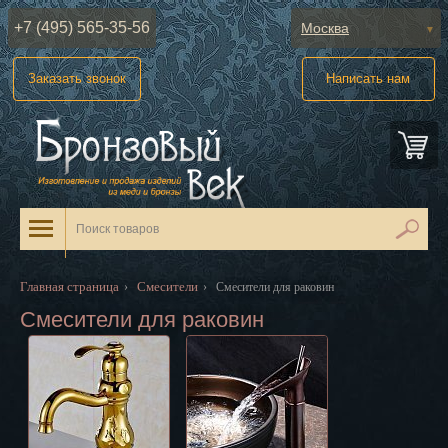
+7 (495) 565-35-56
Москва
Абакан
Заказать звонок
Написать нам
Анадырь
Архангельск
Астрахань
Барнаул
Белгород
Главная страница
Смесители
›
›
Смесители для раковин
Биробиджан
Смесители для раковин
Благовещенск
Брянск
Великий Новгород