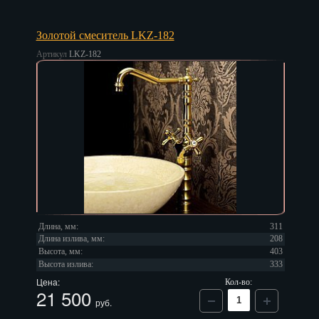
Золотой смеситель LKZ-182
Артикул
LKZ-182
Длина, мм:
311
Длина излива, мм:
208
Высота, мм:
403
Высота излива:
333
Цена:
Кол-во:
21 500
руб.