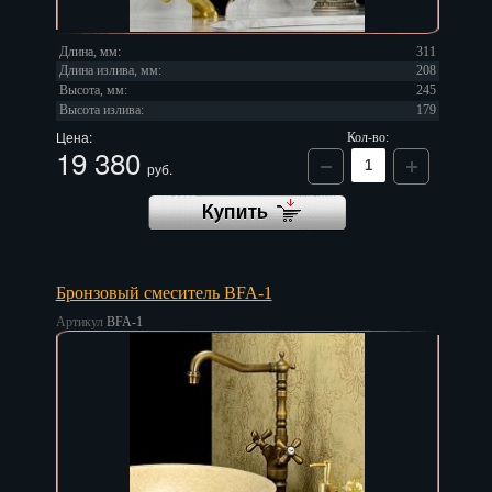
Длина, мм:
311
Длина излива, мм:
208
Высота, мм:
245
Высота излива:
179
Цена:
Кол-во:
19 380
руб.
Бронзовый смеситель BFA-1
Артикул
BFA-1