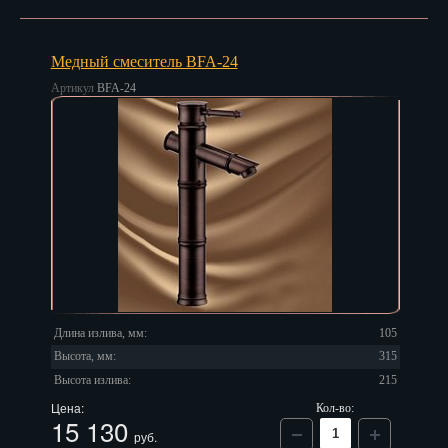
Саранск
Саратов
Медный смеситель BFA-24
Артикул
BFA-24
Севастополь
Симферополь
Смоленск
Сочи
Ставрополь
Сургут
Длина излива, мм:
105
Сызрань
Высота, мм:
315
Сыктывкар
Высота излива:
215
Цена:
Кол-во:
15 130
Тамбов
руб.