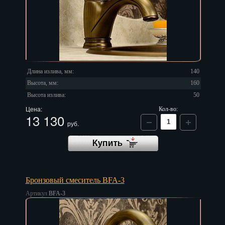
Иваново
Ижевск
Иркутск
Йошкар-Ола
Длина излива, мм:
140
Высота, мм:
160
Казань
Высота излива:
50
Калининград
Цена:
Кол-во:
13 130
руб.
Калуга
Кемерово
Киров
Бронзовый смеситель BFA-3
Кострома
Артикул
BFA-3
Краснодар