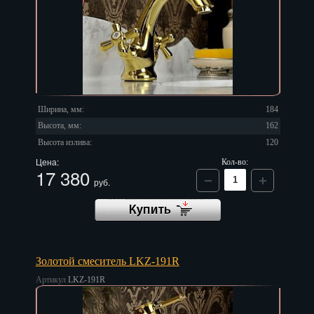
Ширина, мм:
184
Высота, мм:
162
Высота излива:
120
Цена:
Кол-во:
17 380
руб.
Золотой смеситель LKZ-191R
Артикул
LKZ-191R