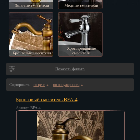
Золотые смесители
Медные смесители
Владивосток
Владикавказ
Владимир
Волгоград
Хромированные
Бронзовые смесители
смесители
Вологда
Воронеж
Показать фильтр
Горно-Алтайск
Сортировать:
по цене
по популярности
▲
▲
Грозный
Бронзовый смеситель BFA-4
Дзержинск
Артикул
BFA-4
Екатеринбург
Зеленоград