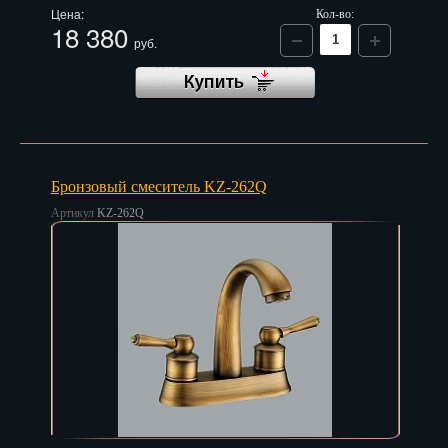
Цена:
Кол-во:
18 380
руб.
Бронзовый смеситель KZ-262Q
Артикул
KZ-262Q