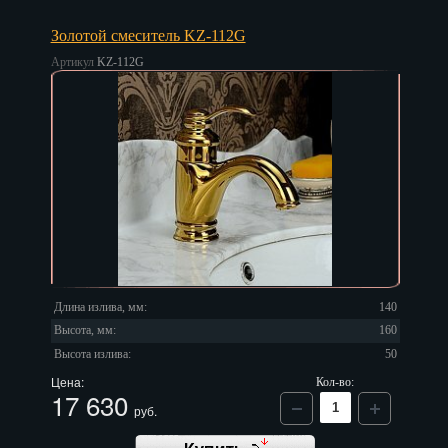
Золотой смеситель KZ-112G
Артикул
KZ-112G
Длина излива, мм:
140
Высота, мм:
160
Высота излива:
50
Цена:
Кол-во:
17 630
руб.