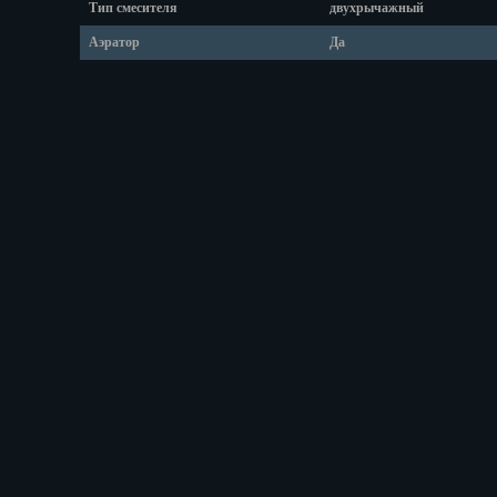
Оренбург
Тип смесителя
двухрычажный
Пенза
Аэратор
Да
Пермь
Петрозаводс
Петр.-Камча
Подольск
Псков
Ростов-на-Д
Рязань
Салехард
Самара
Санкт-Петер
Саранск
Саратов
Севастополь
Симферопо
Смоленск
Сочи