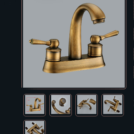
Екатеринбур
В КОРЗИНУ
Зеленоград
Иваново
Ижевск
Иркутск
Йошкар-Ола
Казань
Калининград
Калуга
Кемерово
Киров
Кострома
Краснодар
Красноярск
Курган
Курск
Кызыл