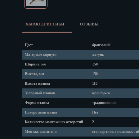
Липецк
Магадан
Магас
Майкоп
ХАРАКТЕРИСТИКИ
ОТЗЫВЫ
Махачкала
Мурманск
Цвет
бронзовый
Набережные
Назрань
Материал корпуса
латунь
Нальчик
Ширина, мм
150
Нарьян-Мар
Высота, мм
150
Ниж. Новгор
Высота излива
110
Новокузнецк
Запорный клапан
кранбукса
Новороссийс
Новосибирск
Форма излива
традиционная
Новочеркасс
Поворотный излив
Нет
Норильск
Количество монтажных отверстий
2
Омск
Монтаж смесителя
стандартное, с помощью ги
Орёл