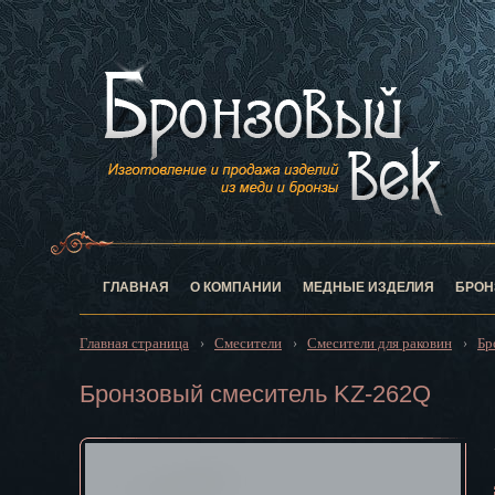
Анадырь
Архангельск
Астрахань
Барнаул
Белгород
Биробиджан
Благовещен
Брянск
Великий Нов
Владивосток
ГЛАВНАЯ
О КОМПАНИИ
МЕДНЫЕ ИЗДЕЛИЯ
БРОН
Владикавказ
Владимир
Главная страница
Смесители
Смесители для раковин
Бр
›
›
›
Волгоград
Вологда
Бронзовый смеситель KZ-262Q
Воронеж
Горно-Алтай
Грозный
Дзержинск