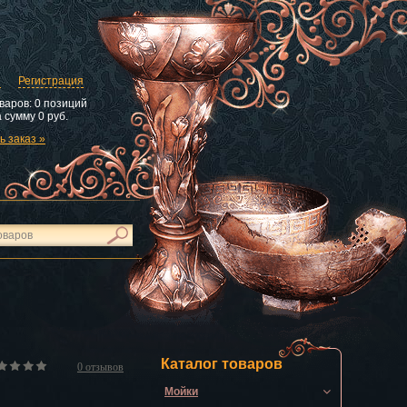
и
Регистрация
варов:
0 позиций
 сумму
0 руб.
 заказ »
Каталог товаров
0
отзывов
Мойки