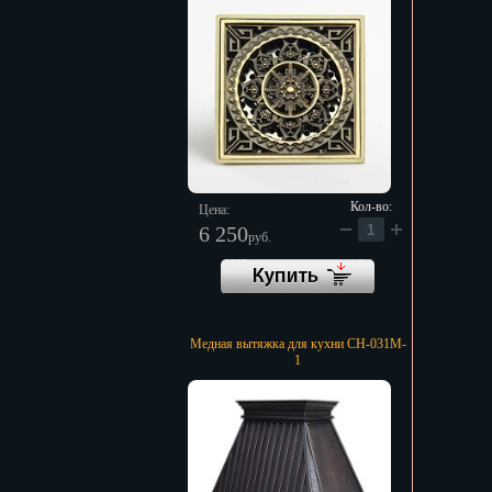
Кол-во:
Цена:
6 250
руб.
Медная вытяжка для кухни CH-031M-
1