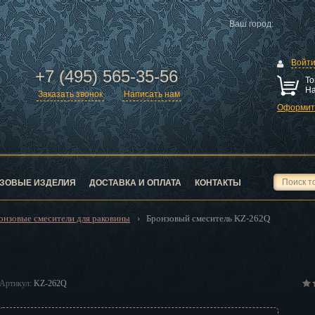
Ваш город:
Войт
+7 (495) 565-35-56
То
На
Заказать звонок
Написать нам
Оформить
ск
город
ЗОВЫЕ ИЗДЕЛИЯ
ДОСТАВКА И ОПЛАТА
КОНТАКТЫ
онзовые смесители для раковины
Бронзовый смеситель KZ-262Q
›
ск
Артикул:
KZ-262Q