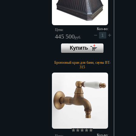
Кол-во:
Цена:
445 500
руб.
Бронзовый кран для бани, сауны BT-
315
Кол-во: