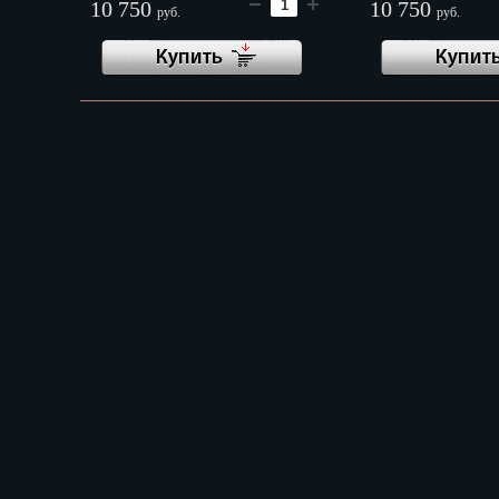
Оренбург
10 750
10 750
руб.
руб.
Пенза
Купить
Купит
Пермь
Петрозаводс
Петр.-Камча
Подольск
Псков
Ростов-на-Д
Рязань
Салехард
Самара
Санкт-Петер
Саранск
Саратов
Севастополь
Симферопо
Смоленск
Сочи