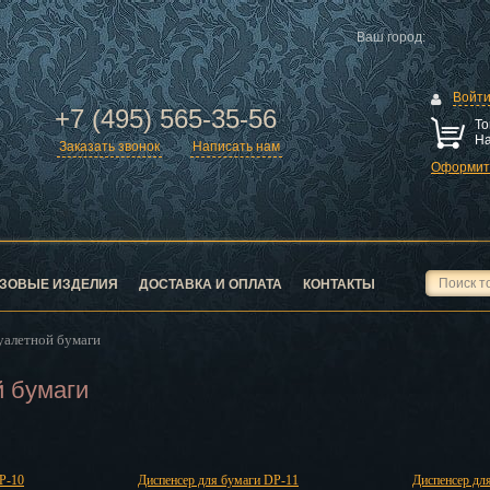
Ваш город:
Войт
+7 (495) 565-35-56
То
На
Заказать звонок
Написать нам
Оформить
ск
город
ЗОВЫЕ ИЗДЕЛИЯ
ДОСТАВКА И ОПЛАТА
КОНТАКТЫ
уалетной бумаги
й бумаги
ск
P-10
Диспенсер для бумаги DP-11
Диспенсер дл