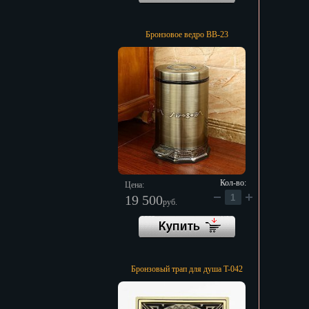
Бронзовое ведро BB-23
Кол-во:
Цена:
19 500
руб.
Бронзовый трап для душа T-042