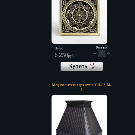
Кол-во:
Цена:
6 250
руб.
Медная вытяжка для кухни CH-031M-
1