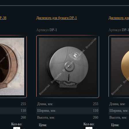
P-38
Диспенсер для бумаги DP-1
Диспенсер дл
Артикул
DP-1
Артикул
DP-
 Челны
од
к
к
255
Длина, мм:
255
Длина, мм:
110
Ширина, мм:
110
Ширина, мм:
260
Высота, мм:
260
Высота, мм:
Кол-во:
Кол-во:
Цена:
Цена: