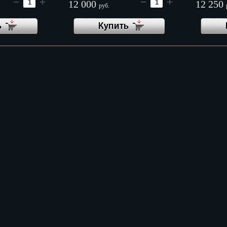
12 000
12 250
руб.
ь
к
тский
ону
бург
ль
В корзину