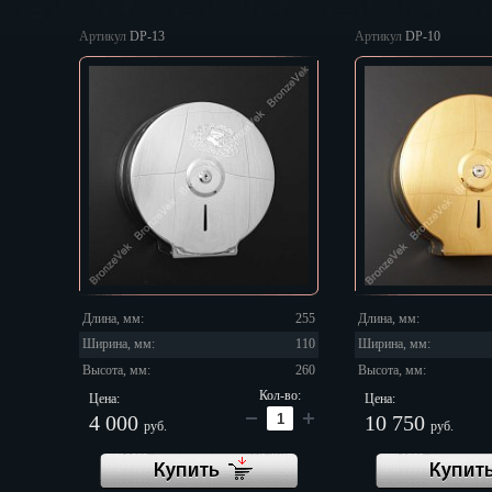
Екатеринбур
Артикул
DP-13
Артикул
DP-10
Зеленоград
Иваново
Ижевск
Иркутск
Йошкар-Ола
Казань
Калининград
Калуга
Кемерово
Киров
Длина, мм:
255
Длина, мм:
Кострома
Ширина, мм:
110
Ширина, мм:
Краснодар
Высота, мм:
260
Высота, мм:
Красноярск
Кол-во:
Цена:
Цена:
Курган
4 000
10 750
руб.
руб.
Курск
Купить
Кызыл
Купит