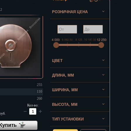
12
РОЗНИЧНАЯ ЦЕНА
4 000
12 250
6 062.50
8 125
10 187.50
ЦВЕТ
ДЛИНА, ММ
255
ШИРИНА, ММ
110
260
ВЫСОТА, ММ
Кол-во:
руб.
ТИП УСТАНОВКИ