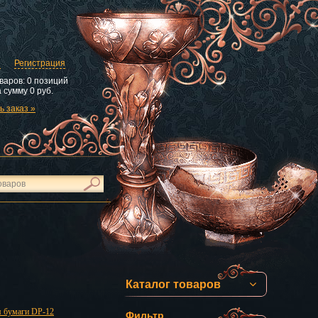
и
Регистрация
варов:
0 позиций
 сумму
0 руб.
 заказ »
Каталог товаров
я бумаги DP-12
Фильтр