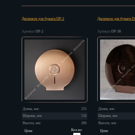
Липецк
Магадан
Магас
Диспенсер для бумаги DP-2
Диспенсер для бумаги D
Майкоп
Махачкала
Артикул
DP-2
Артикул
DP-38
Мурманск
Набережные
Назрань
Нальчик
Нарьян-Мар
Ниж. Новгор
Новокузнецк
Новороссийс
Новосибирск
Новочеркасс
Длина, мм:
255
Длина, мм:
Норильск
Ширина, мм:
110
Ширина, мм:
Омск
Высота, мм:
260
Высота, мм:
Орёл
Кол-во:
Цена:
Цена: