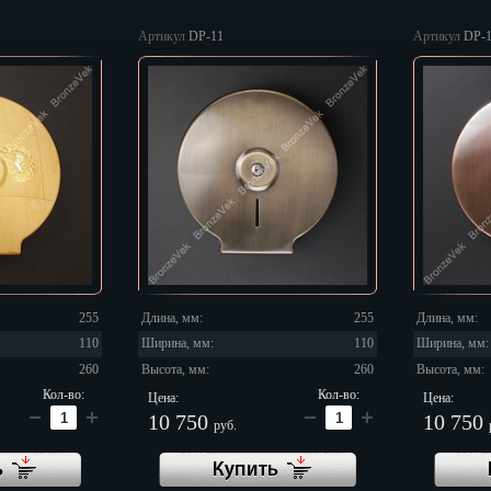
г
Артикул
DP-11
Артикул
DP-
255
Длина, мм:
255
Длина, мм:
110
Ширина, мм:
110
Ширина, мм:
260
Высота, мм:
260
Высота, мм:
Кол-во:
Кол-во:
Цена:
Цена:
10 750
10 750
руб.
ь