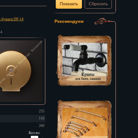
Показать
Сбросить
я бумаги DP-14
Рекомендуем
14
255
110
260
Кол-во: