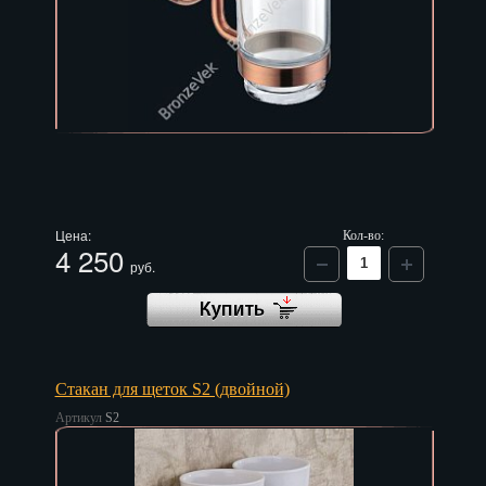
Чебоксары
Челябинск
Череповец
Черкесск
Чита
Элиста
Цена:
Кол-во:
4 250
Южно-Сахалинск
руб.
Якутск
Ярославль
Стакан для щеток S2 (двойной)
Артикул
S2