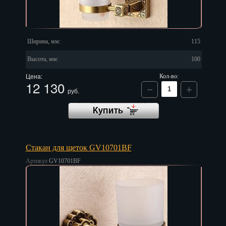
Ширина, мм:
115
Высота, мм:
100
Цена:
Кол-во:
12 130
руб.
Стакан для щеток GV10701BF
Артикул
GV10701BF