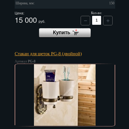
Ширина, мм:
150
Цена:
Кол-во:
15 000
руб.
Стакан для щеток PG-8 (двойной)
Артикул
PG-8