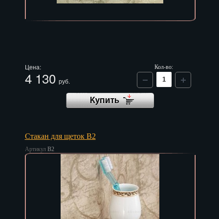
Саранск
Саратов
Севастополь
Цена:
Кол-во:
Симферополь
4 130
руб.
Смоленск
Сочи
Ставрополь
Стакан для щеток B2
Сургут
Артикул
B2
Сызрань
Сыктывкар
Тамбов