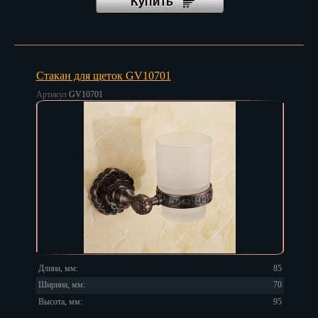
Стакан для щеток GV10701
Артикул
GV10701
Длина, мм:
85
Ширина, мм:
70
Высота, мм:
95