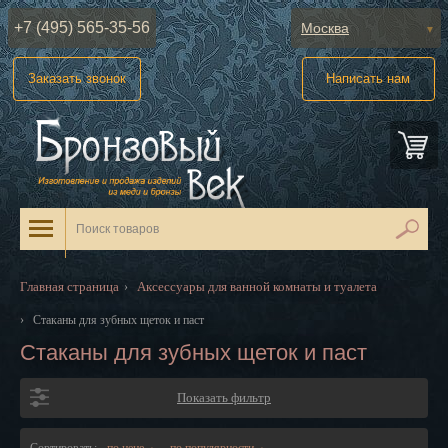
+7 (495) 565-35-56
Москва
Абакан
Заказать звонок
Написать нам
Анадырь
Архангельск
Астрахань
Барнаул
Белгород
Главная страница
Аксессуары для ванной комнаты и туалета
›
Биробиджан
›
Стаканы для зубных щеток и паст
Стаканы для зубных щеток и паст
Благовещенск
Брянск
Показать фильтр
Великий Новгород