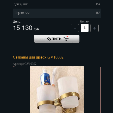
Длина, мм:
154
Ширина, мм:
187
Цена:
Кол-во:
15 130
руб.
Стаканы для щеток GV10302
Артикул
GV10302