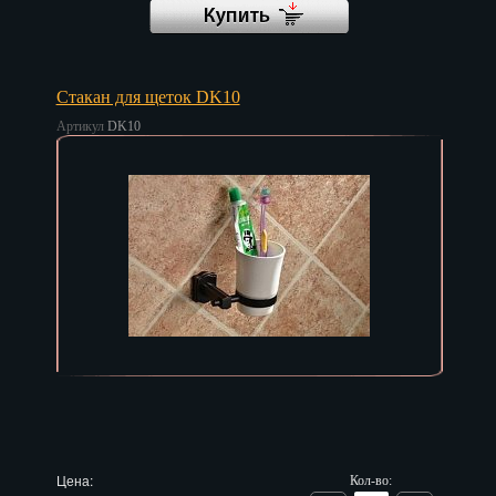
Иваново
Ижевск
Стакан для щеток DK10
Иркутск
Артикул
DK10
Йошкар-Ола
Казань
Калининград
Калуга
Кемерово
Киров
Кострома
Краснодар
Цена:
Кол-во: