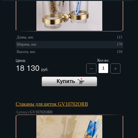
Длина, мм:
115
Ширина, мм:
170
Высота, мм:
110
Цена:
Кол-во:
18 130
руб.
Стаканы для щеток GV10702ORB
Артикул
GV10702ORB