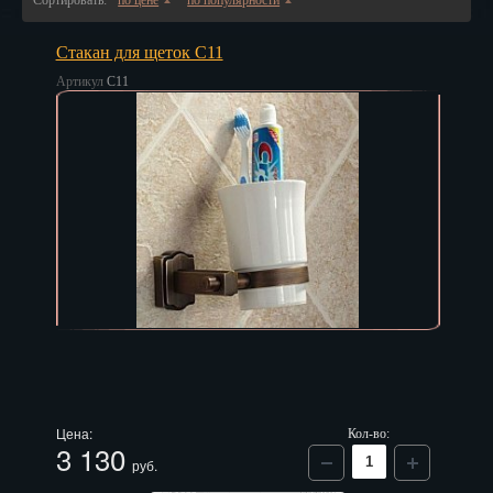
Сортировать:
по цене
по популярности
▲
▲
Владивосток
Стакан для щеток C11
Владикавказ
Артикул
C11
Владимир
Волгоград
Вологда
Воронеж
Горно-Алтайск
Грозный
Дзержинск
Екатеринбург
Цена:
Кол-во:
3 130
Зеленоград
руб.