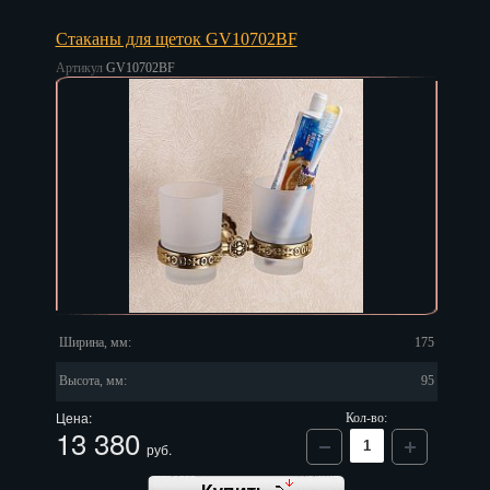
Стаканы для щеток GV10702BF
Артикул
GV10702BF
Ширина, мм:
175
Высота, мм:
95
Цена:
Кол-во:
13 380
руб.