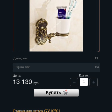
Длина, мм:
130
Ширина, мм:
154
Цена:
Кол-во:
13 130
руб.
Стакан для щеток GV10501