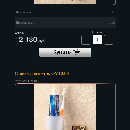
Длина, мм:
115
Высота, мм:
100
Цена:
Кол-во:
12 130
руб.
Стакан для щеток GV10301
Артикул
GV10301