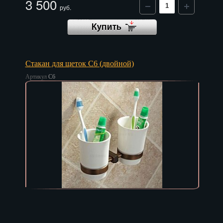
3 500
Красноярск
руб.
Курган
Курск
Кызыл
Стакан для щеток C6 (двойной)
Артикул
C6
Липецк
Магадан
Магас
Майкоп
Махачкала
Мурманск
Набережные Челны
Назрань