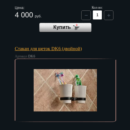
Цена:
Кол-во:
Нальчик
4 000
руб.
Нарьян-Мар
Ниж. Новгород
Новокузнецк
Стакан для щеток DK6 (двойной)
Артикул
DK6
Новороссийск
Новосибирск
Новочеркасск
Норильск
Омск
Орёл
Оренбург