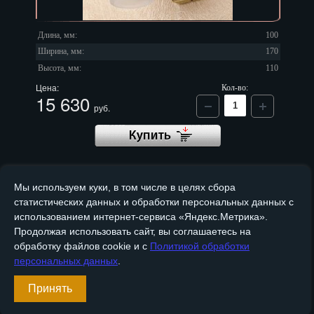
Длина, мм:
100
Ширина, мм:
170
Высота, мм:
110
Цена:
Кол-во:
15 630
руб.
Мы используем куки, в том числе в целях сбора
статистических данных и обработки персональных данных с
Стаканы для щеток GV10502
использованием интернет-сервиса «Яндекс.Метрика».
Артикул
GV10502
Продолжая использовать сайт, вы соглашаетесь на
обработку файлов cookie и с
Политикой обработки
персональных данных
.
Принять