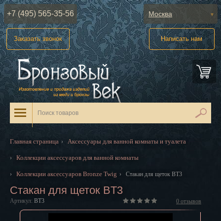
+7 (495) 565-35-56
Москва
Абакан
Заказать звонок
Написать нам
Анадырь
Архангельск
Астрахань
Барнаул
Белгород
Главная страница
Аксессуары для ванной комнаты и туалета
›
Биробиджан
Коллекции аксессуаров для ванной комнаты
›
Благовещенск
Коллекции аксессуаров Bronze Twig
›
›
Стакан для щеток BT3
Стакан для щеток BT3
Брянск
Артикул:
BT3
0
отзывов
Великий Новгород