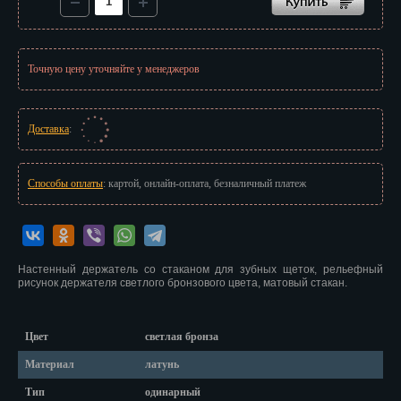
Иваново
Ижевск
Точную цену уточняйте у менеджеров
Иркутск
Йошкар-Ола
Доставка
:
Казань
Способы оплаты
: картой, онлайн-оплата, безналичный платеж
Калининград
Калуга
Кемерово
Настенный держатель со стаканом для зубных щеток, рельефный
рисунок держателя светлого бронзового цвета, матовый стакан.
Киров
Кострома
Цвет
светлая бронза
Материал
латунь
Краснодар
Тип
одинарный