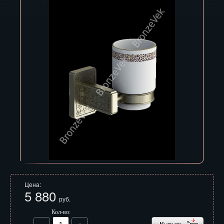
Владивосток
Владикавказ
Владимир
Волгоград
Вологда
Воронеж
Горно-Алтайск
Грозный
Дзержинск
Цена:
Екатеринбург
5 880
руб.
Зеленоград
Кол-во: