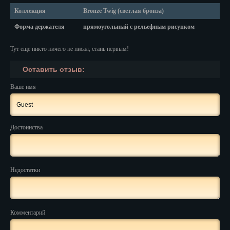
Красноярск
Коллекция
Bronze Twig (светлая бронза)
Курган
Форма держателя
прямоугольный с рельефным рисунком
Курск
Тут еще никто ничего не писал, стань первым!
Кызыл
Оставить отзыв:
Липецк
Ваше имя
Магадан
Магас
Достоинства
Майкоп
Махачкала
Недостатки
Мурманск
Набережные Челны
Комментарий
Назрань