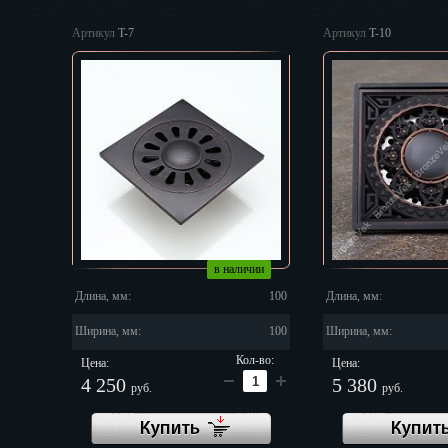
Екатеринбур
Артикул
T-7
Артикул
T-10
Зеленоград
Иваново
Ижевск
Иркутск
Йошкар-Ола
Казань
Калининград
Калуга
Кемерово
в наличии
Киров
Длина, мм:
100
Длина, мм:
Кострома
Краснодар
Ширина, мм:
100
Ширина, мм:
Красноярск
Кол-во:
Цена:
Цена:
Курган
4 250
5 380
руб.
руб.
Курск
Купить
Кызыл
Купит