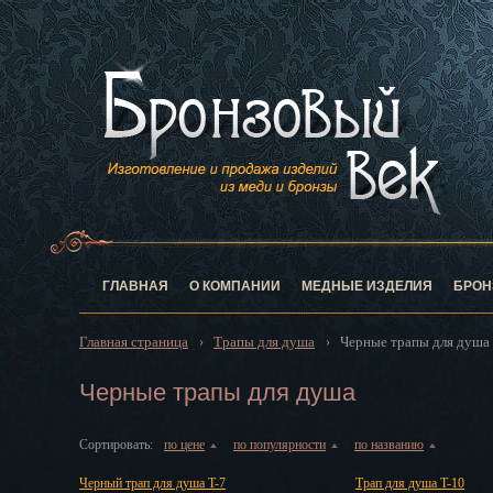
Анадырь
Архангельск
Астрахань
Барнаул
Белгород
Биробиджан
Благовещен
Брянск
Великий Нов
Владивосток
ГЛАВНАЯ
О КОМПАНИИ
МЕДНЫЕ ИЗДЕЛИЯ
БРОН
Владикавказ
Владимир
Главная страница
Трапы для душа
Черные трапы для душа
›
›
Волгоград
Вологда
Черные трапы для душа
Воронеж
Горно-Алтай
Сортировать:
по цене
по популярности
по названию
▲
▲
▲
Грозный
Черный трап для душа T-7
Трап для душа T-10
Дзержинск