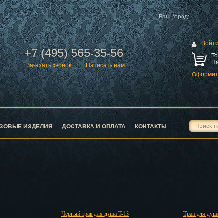
Ваш город:
Войт
+7 (495) 565-35-56
То
На
Заказать звонок
Написать нам
Оформить
ск
город
ЗОВЫЕ ИЗДЕЛИЯ
ДОСТАВКА И ОПЛАТА
КОНТАКТЫ
ск
Черный трап для душа T-13
Трап для душ