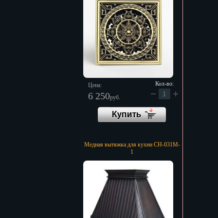
Кол-во:
Цена:
6 250
руб.
Медная вытяжка для кухни CH-031M-
1