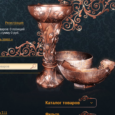
и
Регистрация
варов:
0 позиций
 сумму
0 руб.
 заказ »
Каталог товаров
а T-11
Фильтр