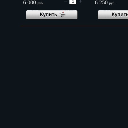
Оренбург
6 000
6 250
руб.
руб.
Пенза
Пермь
Петрозаводс
Петр.-Камча
Подольск
Псков
Ростов-на-Д
Рязань
Салехард
Самара
Санкт-Петер
Саранск
Саратов
Севастополь
Симферопо
Смоленск
Сочи