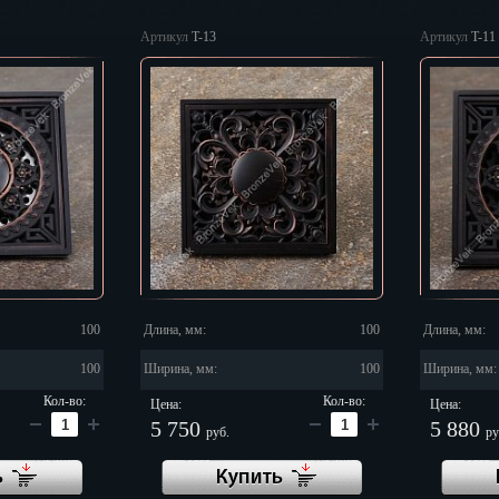
г
Артикул
T-13
Артикул
T-11
100
Длина, мм:
100
Длина, мм:
100
Ширина, мм:
100
Ширина, мм:
Кол-во:
Кол-во:
Цена:
Цена:
5 750
5 880
руб.
ру
ь