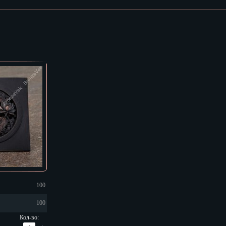
 Челны
од
к
к
100
100
Кол-во: