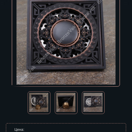
Владивосток
Владикавказ
Владимир
Волгоград
Вологда
Воронеж
Горно-Алтайск
Грозный
Дзержинск
Екатеринбург
Зеленоград
Цена: