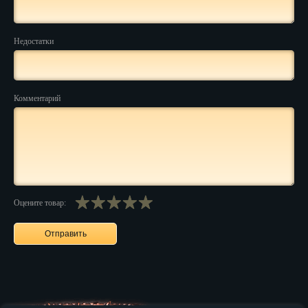
Нальчик
Недостатки
Нарьян-Мар
Ниж. Новгород
Комментарий
Новокузнецк
Новороссийск
Новосибирск
Новочеркасск
Оцените товар:
Норильск
Омск
Орёл
Оренбург