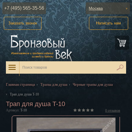
+7 (495) 565-35-56
Москва
Абакан
Заказать звонок
Написать нам
Анадырь
Архангельск
Астрахань
Барнаул
Белгород
Главная страница
Трапы для душа
Черные трапы для душа
›
›
Биробиджан
›
Трап для душа T-10
Трап для душа T-10
Благовещенск
Артикул:
T-10
0
отзывов
Брянск
Великий Новгород