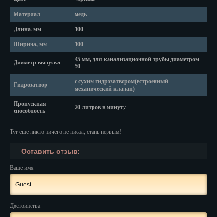
Красноярск
Материал
медь
Курган
Длина, мм
100
Курск
Ширина, мм
100
45 мм, для канализационной трубы диаметром
Кызыл
Диаметр выпуска
50
Липецк
с сухим гидрозатвором(встроенный
Гидрозатвор
механический клапан)
Магадан
Пропускная
20 литров в минуту
способность
Магас
Тут еще никто ничего не писал, стань первым!
Майкоп
Оставить отзыв:
Махачкала
Ваше имя
Мурманск
Набережные Челны
Достоинства
Назрань