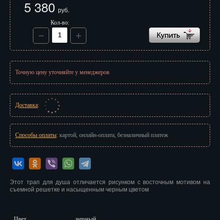
5 380
Иваново
руб.
Кол-во:
Ижевск
Иркутск
Йошкар-Ола
Точную цену уточняйте у менеджеров
Казань
Калининград
Доставка
:
Калуга
Способы оплаты
: картой, онлайн-оплата, безналичный платеж
Кемерово
Киров
Этот трап для душа отличается рисунком с восточным мотивом на
Кострома
съемной решетке и насыщенным черным цветом
Краснодар
Цвет
черный