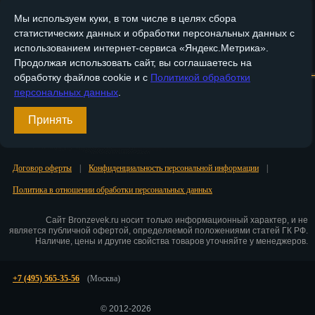
Мы используем куки, в том числе в целях сбора
Пенза
статистических данных и обработки персональных данных с
использованием интернет-сервиса «Яндекс.Метрика».
Пермь
Главная
О компании
Медные изделия
Бронзовые изделия
Продолжая использовать сайт, вы соглашаетесь на
Петрозаводск
обработку файлов cookie и с
Политикой обработки
Доставка и оплата
Контакты
персональных данных
.
Петр.-Камчатский
Вход
Принять
Подольск
Регистрация
Псков
Договор оферты
|
Конфиденциальность персональной информации
|
Ростов-на-Дону
Политика в отношении обработки персональных данных
Рязань
Сайт Bronzevek.ru носит только информационный характер, и не
является публичной офертой, определяемой положениями статей ГК РФ.
Наличие, цены и другие свойства товаров уточняйте у менеджеров.
Салехард
Самара
+7 (495) 565-35-56
(Москва)
Санкт-Петербург
© 2012-2026