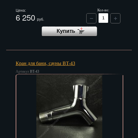
Пенза
Цена:
Кол-во:
6 250
руб.
Пермь
Петрозаводск
Петр.-Камчатский
Подольск
Кран для бани, сауны BT-43
Псков
Артикул
BT-43
Ростов-на-Дону
Рязань
Салехард
Самара
Санкт-Петербург