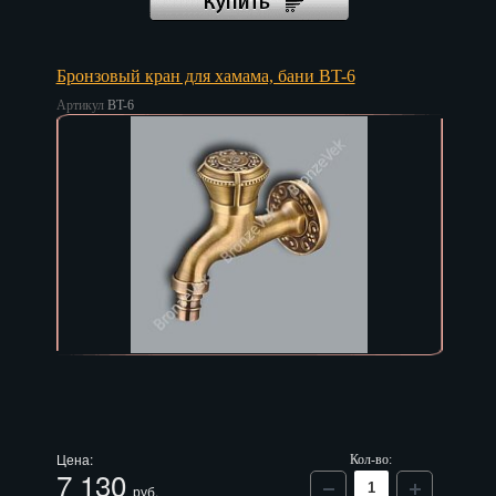
Бронзовый кран для хамама, бани BT-6
Артикул
BT-6
Цена:
Кол-во:
7 130
руб.