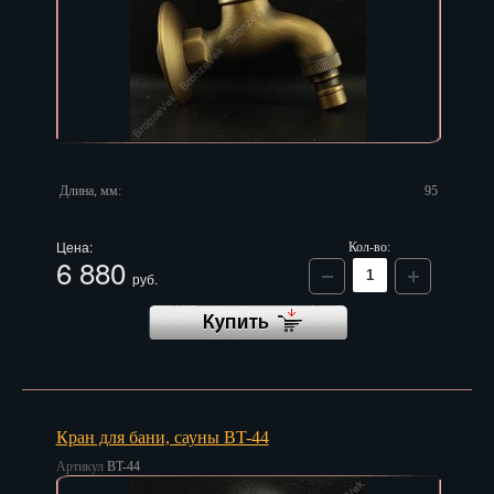
Длина, мм:
95
Цена:
Кол-во:
6 880
руб.
Кран для бани, сауны BT-44
Артикул
BT-44