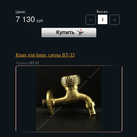
Цена:
Кол-во:
7 130
руб.
Кран для бани, сауны BT-33
Артикул
BT-33