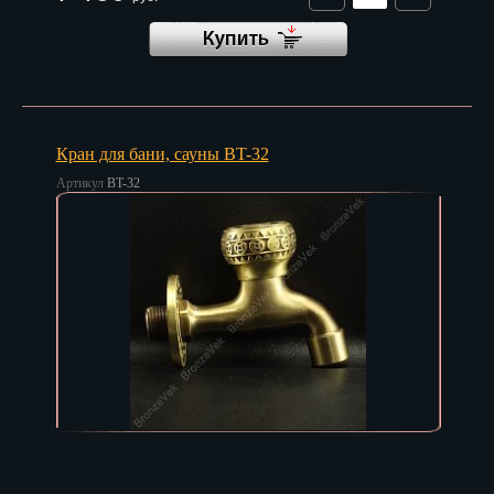
Кран для бани, сауны BT-32
Артикул
BT-32