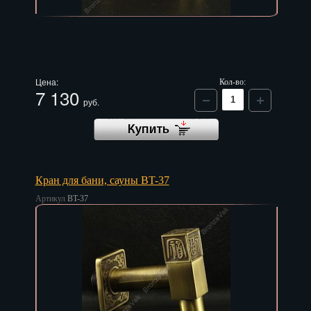
Цена:
Кол-во:
7 130
руб.
Кран для бани, сауны BT-37
Артикул
BT-37