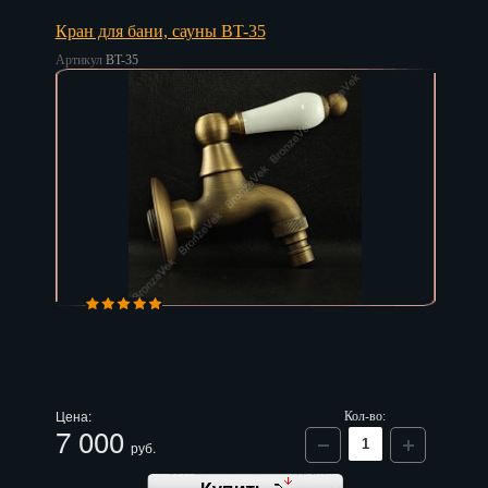
Кран для бани, сауны BT-35
Артикул
BT-35
Цена:
Кол-во:
7 000
руб.