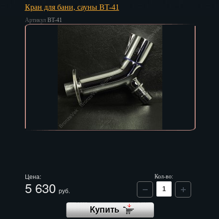
Кран для бани, сауны BT-41
Владивосток
Артикул
BT-41
Владикавказ
Владимир
Волгоград
Вологда
Воронеж
Горно-Алтайск
Грозный
Дзержинск
Цена:
Кол-во:
5 630
Екатеринбург
руб.
Зеленоград