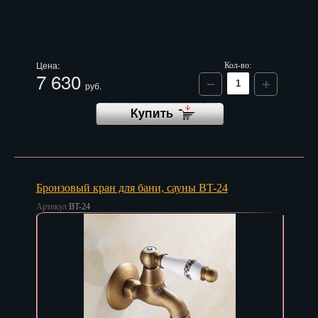
Цена:
Кол-во:
7 630
руб.
Бронзовый кран для бани, сауны BT-24
Артикул
BT-24