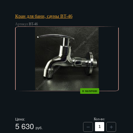
Иваново
Ижевск
Кран для бани, сауны BT-46
Артикул
BT-46
Иркутск
Йошкар-Ола
Казань
Калининград
Калуга
Кемерово
в наличии
Киров
Кострома
Цена:
Кол-во:
Краснодар
5 630
руб.