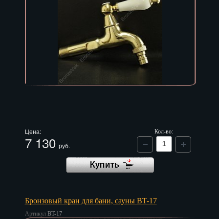
Цена:
Кол-во:
7 130
руб.
Бронзовый кран для бани, сауны BT-17
Артикул
BT-17