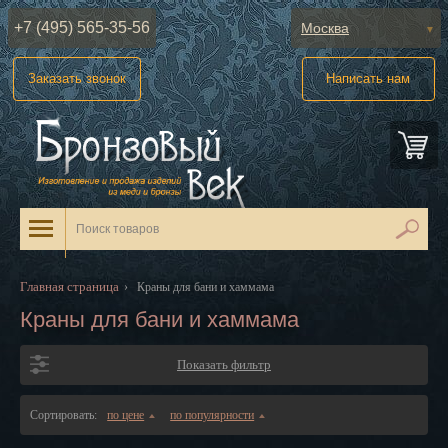
+7 (495) 565-35-56
Москва
Абакан
Заказать звонок
Написать нам
Анадырь
Архангельск
Астрахань
Барнаул
Белгород
Главная страница
›
Краны для бани и хаммама
Биробиджан
Краны для бани и хаммама
Благовещенск
Показать фильтр
Брянск
Сортировать:
по цене
по популярности
▲
▲
Великий Новгород