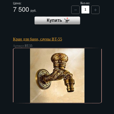
Цена:
Кол-во:
7 500
руб.
Кран для бани, сауны BT-55
Артикул
BT-55