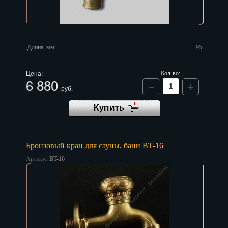
Тверь
Тольятти
Томск
Длина, мм:
95
Тула
Цена:
Кол-во:
6 880
руб.
Тюмень
Улан-Удэ
Ульяновск
Бронзовый кран для сауны, бани BT-16
Уфа
Артикул
BT-16
Хабаровск
Ханты-Мансийск
Химки