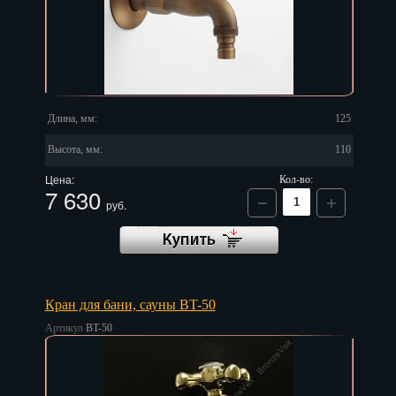
Длина, мм:
125
Высота, мм:
110
Цена:
Кол-во:
7 630
руб.
Кран для бани, сауны BT-50
Артикул
BT-50