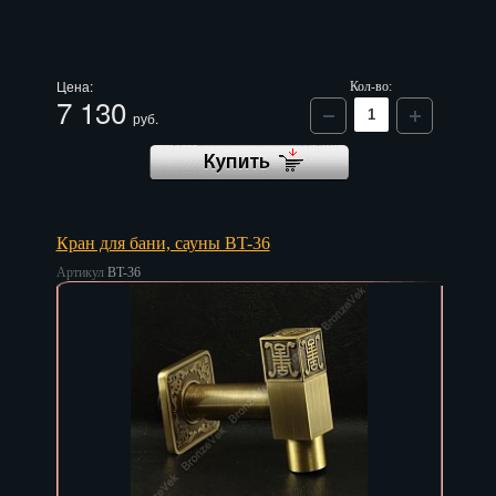
Цена:
Кол-во:
7 130
руб.
Кран для бани, сауны BT-36
Артикул
BT-36