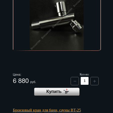
Цена:
Кол-во:
6 880
руб.
Бронзовый кран для бани, сауны BT-25