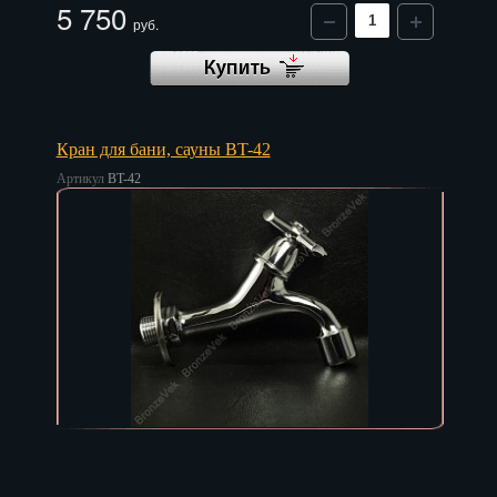
5 750
руб.
Нальчик
Нарьян-Мар
Ниж. Новгород
Кран для бани, сауны BT-42
Новокузнецк
Артикул
BT-42
Новороссийск
Новосибирск
Новочеркасск
Норильск
Омск
Орёл
Оренбург