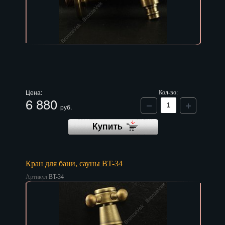
Чебоксары
Челябинск
Череповец
Черкесск
Чита
Цена:
Кол-во:
6 880
Элиста
руб.
Южно-Сахалинск
Якутск
Ярославль
Кран для бани, сауны BT-34
Артикул
BT-34