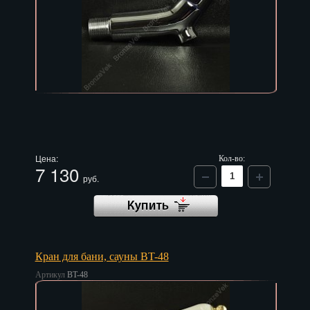
Цена:
Кол-во:
7 130
руб.
Кран для бани, сауны BT-48
Артикул
BT-48