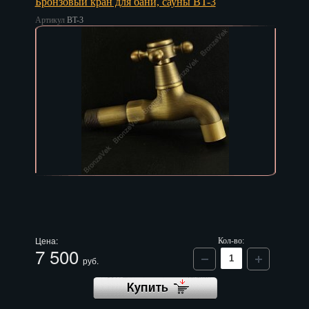
Бронзовый кран для бани, сауны BT-3
Артикул
BT-3
Цена:
Кол-во:
7 500
руб.