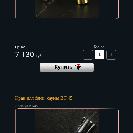
Цена:
Кол-во:
7 130
руб.
Кран для бани, сауны BT-45
Артикул
BT-45