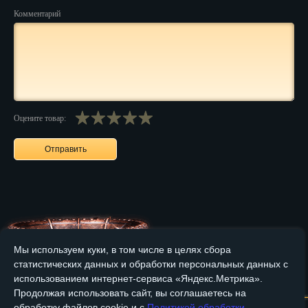
Комментарий
Нальчик
Нарьян-Мар
Ниж. Новгород
Новокузнецк
Оцените товар:
Новороссийск
Новосибирск
Новочеркасск
Норильск
Омск
Мы используем куки, в том числе в целях сбора
статистических данных и обработки персональных данных с
Орёл
Главная
О компании
Медные изделия
Бронзовые изделия
использованием интернет-сервиса «Яндекс.Метрика».
Продолжая использовать сайт, вы соглашаетесь на
Оренбург
Доставка и оплата
Контакты
обработку файлов cookie и с
Политикой обработки