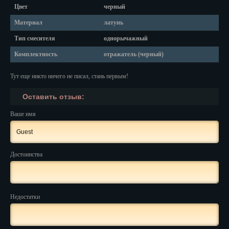
Красноярск
Цвет
черный
Курган
Материал
латунь
Тип смесителя
однорычажный
Курск
Комплектность
отражатель (черный)
Кызыл
Тут еще никто ничего не писал, стань первым!
Липецк
Оставить отзыв:
Магадан
Ваше имя
Магас
Майкоп
Достоинства
Махачкала
Мурманск
Недостатки
Набережные Челны
Назрань