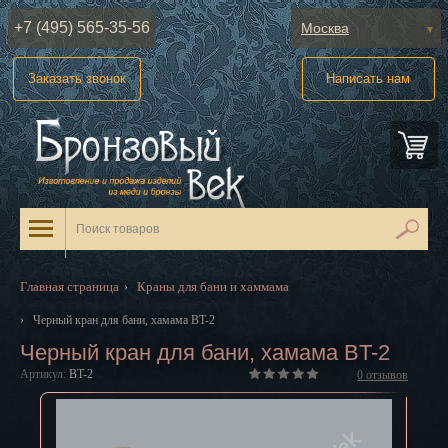
+7 (495) 565-35-56
Москва
Абакан
Заказать звонок
Написать нам
Анадырь
Архангельск
Астрахань
Барнаул
Белгород
Главная страница
Краны для бани и хаммама
›
Биробиджан
›
Черный кран для бани, хамама BT-2
Черный кран для бани, хамама BT-2
Благовещенск
Артикул:
BT-2
0
отзывов
Брянск
Великий Новгород