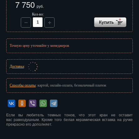
7 750
Иваново
руб.
Кол-во:
Ижевск
Иркутск
Йошкар-Ола
Точную цену уточняйте у менеджеров
Казань
Калининград
Доставка
:
Калуга
Способы оплаты
: картой, онлайн-оплата, безналичный платеж
Кемерово
Киров
Если вы любитель темных тонов, что этот кран не оставит
Кострома
вас равнодушным. Кроме того белая керамическая вставка на ручке
прекрасно его дополняет.
Краснодар