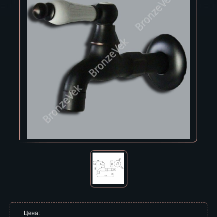
Владивосток
Владикавказ
Владимир
Волгоград
Вологда
Воронеж
Горно-Алтайск
Грозный
Дзержинск
Екатеринбург
Зеленоград
Цена: