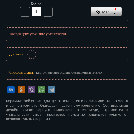
Иваново
Кол-во:
Ижевск
Иркутск
Точную цену уточняйте у менеджеров
Йошкар-Ола
Казань
Доставка
:
Калининград
Способы оплаты
: картой, онлайн-оплата, безналичный платеж
Калуга
Кемерово
Киров
Керамический стакан для щеток компактен и не занимает много места
в ванной комнате, благодаря настенному креплению. Оригинальный
дизайн самого корпуса, выполненного из меди, отражается в
Кострома
уникальности стиля. Бронзовое покрытие защищает корпус от
незначительных царапин
Краснодар