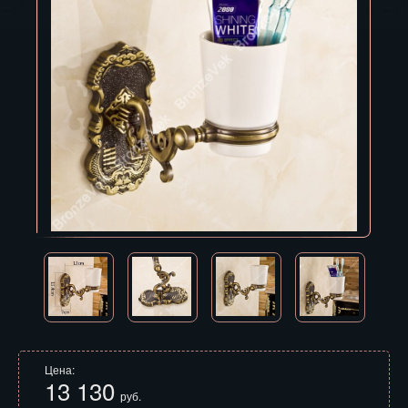
Владивосток
Владикавказ
Владимир
Волгоград
Вологда
Воронеж
Горно-Алтайск
Грозный
Дзержинск
Екатеринбург
Цена:
13 130
Зеленоград
руб.