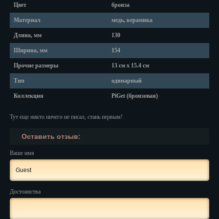
Красноярск
Цвет
бронза
Материал
медь, керамика
Курган
Длина, мм
130
Курск
Ширина, мм
154
Кызыл
Прочие размеры
13 см х 15.4 см
Липецк
Тип
одинарный
Коллекция
PiGet (бронзовая)
Магадан
Тут еще никто ничего не писал, стань первым!
Магас
Оставить отзыв:
Майкоп
Ваше имя
Махачкала
Мурманск
Достоинства
Набережные Челны
Назрань