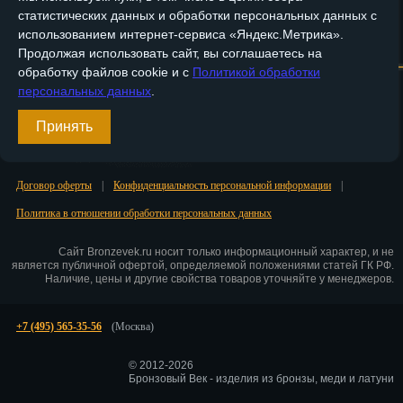
статистических данных и обработки персональных данных с
Пенза
использованием интернет-сервиса «Яндекс.Метрика».
Главная
О компании
Медные изделия
Бронзовые изделия
Продолжая использовать сайт, вы соглашаетесь на
Пермь
обработку файлов cookie и с
Политикой обработки
Доставка и оплата
Контакты
персональных данных
.
Петрозаводск
Вход
Принять
Петр.-Камчатский
Регистрация
Подольск
Договор оферты
|
Конфиденциальность персональной информации
|
Псков
Политика в отношении обработки персональных данных
Ростов-на-Дону
Сайт Bronzevek.ru носит только информационный характер, и не
является публичной офертой, определяемой положениями статей ГК РФ.
Рязань
Наличие, цены и другие свойства товаров уточняйте у менеджеров.
Салехард
+7 (495) 565-35-56
(Москва)
Самара
© 2012-2026
Бронзовый Век - изделия из бронзы, меди и латуни
Санкт-Петербург