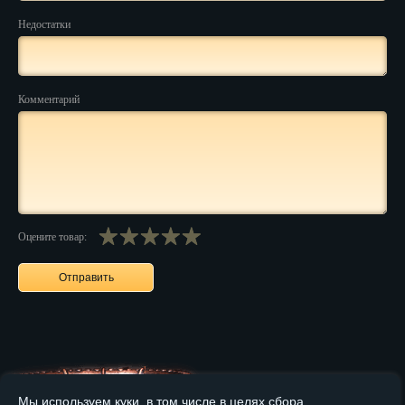
Недостатки
Нальчик
Нарьян-Мар
Комментарий
Ниж. Новгород
Новокузнецк
Новороссийск
Новосибирск
Оцените товар:
Новочеркасск
Норильск
Омск
Орёл
Оренбург
Мы используем куки, в том числе в целях сбора