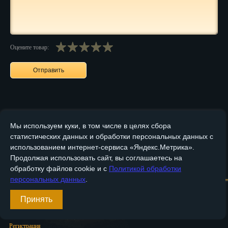
Пенза
Пермь
Оцените товар:
Петрозаводск
Петр.-Камчатский
Подольск
Псков
Мы используем куки, в том числе в целях сбора
Ростов-на-Дону
статистических данных и обработки персональных данных с
использованием интернет-сервиса «Яндекс.Метрика».
Рязань
Продолжая использовать сайт, вы соглашаетесь на
Главная
О компании
Медные изделия
Бронзовые изделия
обработку файлов cookie и с
Политикой обработки
Салехард
персональных данных
.
Доставка и оплата
Контакты
Самара
Принять
Вход
Санкт-Петербург
Регистрация