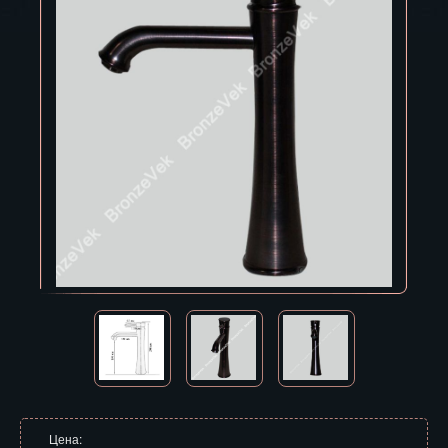
Владивосток
Владикавказ
Владимир
Волгоград
Вологда
Воронеж
Горно-Алтайск
Грозный
Дзержинск
Екатеринбург
Зеленоград
Цена: