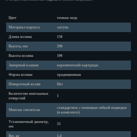
Красноярск
Курган
Цвет
темная медь
Курск
Материал корпуса
латунь
Длина излива
150
Кызыл
Высота, мм
290
Липецк
Высота излива
190
Магадан
Запорный клапан
керамический картридж
Магас
Форма излива
традиционная
Поворотный излив
Нет
Майкоп
Количество монтажных
1
отверстий
Махачкала
стандартное, с помощью гибкой подводки
Монтаж смесителя
Мурманск
(в комплекте)
Установочный диаметр,
Набережные Челны
33
мм
Назрань
Вес, кг
1,4