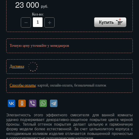
23 000
Иваново
руб.
Кол-во:
Ижевск
Иркутск
Йошкар-Ола
Точную цену уточняйте у менеджеров
Казань
Калининград
Доставка
:
Калуга
Способы оплаты
: картой, онлайн-оплата, безналичный платеж
Кемерово
Киров
Элегантность этого эффектного смесителя для ванной комнаты
Кострома
удачно подчеркивает декоративно-защитное покрытие цвета черной
бронзы. Теплый оттенок покрытия делает цельную и гармоничную
Краснодар
форму модели более естественной. За счет цельнолитого корпуса с
неподвижным изливом изделие отличается повышенной прочностью
и сопротивляемостью гидравлическим нагрузкам.