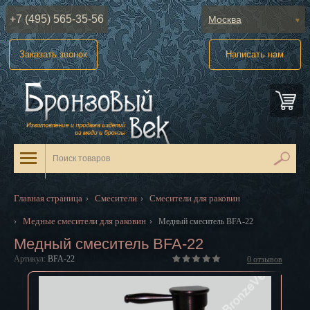
+7 (495) 565-35-56
Москва
Абакан
Заказать звонок
Написать нам
Анадырь
Архангельск
Астрахань
Барнаул
Белгород
Главная страница
Смесители
Смесители для раковин
›
›
Биробиджан
Медные смесители для раковин
›
›
Медный смеситель BFA-22
Медный смеситель BFA-22
Благовещенск
Артикул:
BFA-22
0
отзывов
Брянск
Великий Новгород