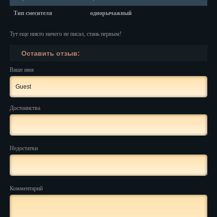
Тип смесителя
однорычажный
Нальчик
Тут еще никто ничего не писал, стань первым!
Нарьян-Мар
Оставить отзыв:
Ниж. Новгород
Ваше имя
Новокузнецк
Новороссийск
Достоинства
Новосибирск
Новочеркасск
Недостатки
Норильск
Омск
Комментарий
Орёл
Оренбург