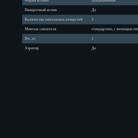
Форма излива
традиционная
Оренбург
Пенза
Поворотный излив
Да
Пермь
Количество монтажных отверстий
3
Петрозаводс
Монтаж смесителя
стандартное, с помощью ги
Петр.-Камча
Вес, кг
2
Подольск
Псков
Аэратор
Да
Ростов-на-Д
Рязань
Салехард
Самара
Санкт-Петер
Саранск
Саратов
Севастополь
Симферопо
Смоленск
Сочи