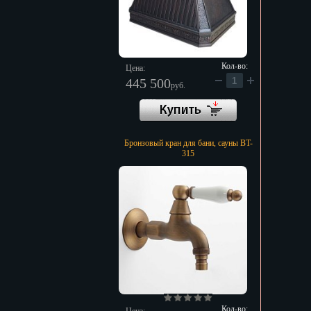
Кол-во:
Цена:
445 500
руб.
Бронзовый кран для бани, сауны BT-
315
Кол-во: