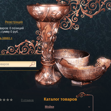
и
Регистрация
варов:
0 позиций
 сумму
0 руб.
 заказ »
Каталог товаров
0
отзывов
Мойки