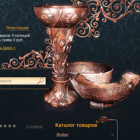
и
Регистрация
варов:
0 позиций
 сумму
0 руб.
 заказ »
Каталог товаров
0
отзывов
Мойки