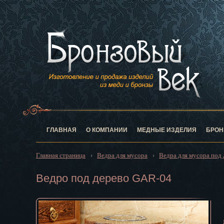
Анадырь
Архангельск
Астрахань
Барнаул
Белгород
Биробиджан
Благовещен
Брянск
Великий Нов
Владивосток
ГЛАВНАЯ
О КОМПАНИИ
МЕДНЫЕ ИЗДЕЛИЯ
БРОН
Владикавказ
Владимир
Главная страница
Ведра для мусора
Ведра для мусора под 
›
›
Волгоград
Вологда
Ведро под дерево GAR-04
Воронеж
Горно-Алтай
Грозный
Дзержинск