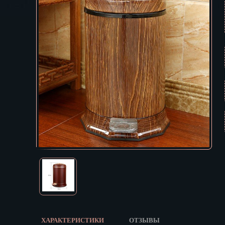
Екатеринбур
В КОРЗИНУ
Зеленоград
Иваново
Ижевск
Иркутск
Йошкар-Ола
Казань
Калининград
Калуга
Кемерово
Киров
Кострома
Краснодар
Красноярск
Курган
Курск
Кызыл
ХАРАКТЕРИСТИКИ
ОТЗЫВЫ