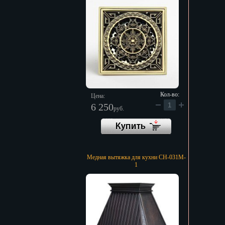
Кол-во:
Цена:
6 250
руб.
Медная вытяжка для кухни CH-031M-
1