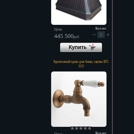
Кол-во:
Цена:
445 500
руб.
Бронзовый кран для бани, сауны BT-
315
Кол-во: