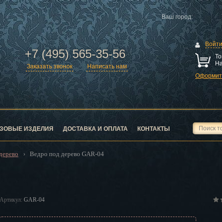
Ваш город:
Войт
+7 (495) 565-35-56
То
На
Заказать звонок
Написать нам
Оформить
ск
город
ЗОВЫЕ ИЗДЕЛИЯ
ДОСТАВКА И ОПЛАТА
КОНТАКТЫ
дерево
Ведро под дерево GAR-04
›
ск
Артикул:
GAR-04