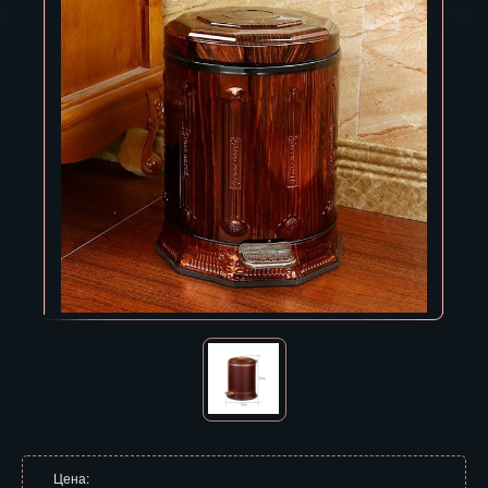
Владивосток
Владикавказ
Владимир
Волгоград
Вологда
Воронеж
Горно-Алтайск
Грозный
Дзержинск
Екатеринбург
Зеленоград
Цена: