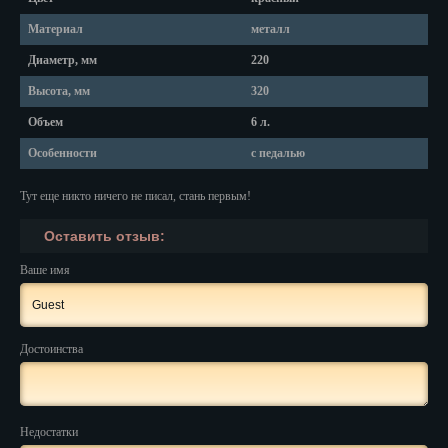
Красноярск
Материал
металл
Курган
Диаметр, мм
220
Курск
Высота, мм
320
Объем
6 л.
Кызыл
Особенности
с педалью
Липецк
Тут еще никто ничего не писал, стань первым!
Магадан
Оставить отзыв:
Магас
Ваше имя
Майкоп
Махачкала
Достоинства
Мурманск
Набережные Челны
Недостатки
Назрань