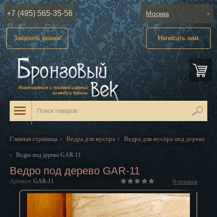
+7 (495) 565-35-56
Москва
Абакан
Заказать звонок
Написать нам
Анадырь
Архангельск
Астрахань
Барнаул
Белгород
Главная страница
Ведра для мусора
Ведра для мусора под дерево
›
›
Биробиджан
›
Ведро под дерево GAR-11
Ведро под дерево GAR-11
Благовещенск
Артикул:
GAR-11
0
отзывов
Брянск
Великий Новгород