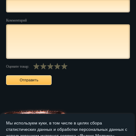
Нальчик
Комментарий
Нарьян-Мар
Ниж. Новгород
Новокузнецк
Новороссийск
Оцените товар:
Новосибирск
Новочеркасск
Норильск
Омск
Орёл
Мы используем куки, в том числе в целях сбора
статистических данных и обработки персональных данных с
Оренбург
использованием интернет-сервиса «Яндекс.Метрика».