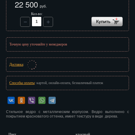
22 500
Иваново
руб.
Кол-во:
Ижевск
Иркутск
Йошкар-Ола
Точную цену уточняйте у менеджеров
Казань
Калининград
Доставка
:
Калуга
Способы оплаты
: картой, онлайн-оплата, безналичный платеж
Кемерово
Киров
Стильное ведро с металлическим корпусом. Ведро выполнено с
Кострома
покрытием красноватого оттенка, имеет текстуру в виде дерева.
Краснодар
Цвет
красный