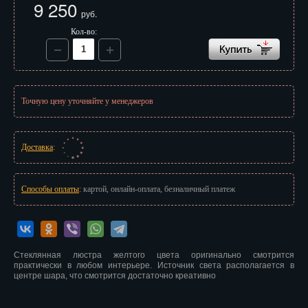
9 250
Иваново
руб.
Кол-во:
Ижевск
Иркутск
Йошкар-Ола
Точную цену уточняйте у менеджеров
Казань
Калининград
Доставка
:
Калуга
Способы оплаты
: картой, онлайн-оплата, безналичный платеж
Кемерово
Киров
Стеклянная люстра желтого цвета оригинально смотрится
Кострома
практически в любом интерьере. Источник света располагается в
центре шара, что смотрится достаточно креативно
Краснодар