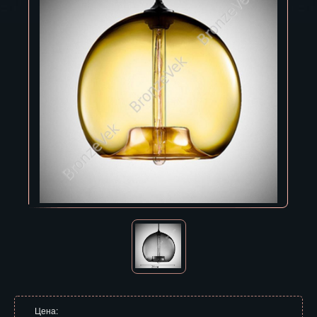
Владивосток
Владикавказ
Владимир
Волгоград
Вологда
Воронеж
Горно-Алтайск
Грозный
Дзержинск
Екатеринбург
Зеленоград
Цена: