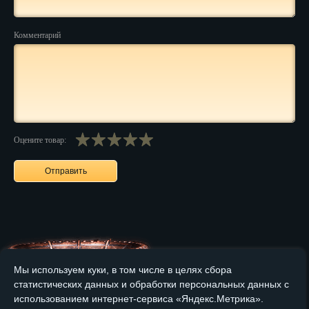
Нальчик
Комментарий
Нарьян-Мар
Ниж. Новгород
Новокузнецк
Новороссийск
Оцените товар:
Новосибирск
Новочеркасск
Норильск
Омск
Мы используем куки, в том числе в целях сбора
Орёл
статистических данных и обработки персональных данных с
использованием интернет-сервиса «Яндекс.Метрика».
Главная
О компании
Медные изделия
Бронзовые изделия
Оренбург