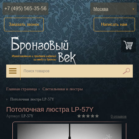
+7 (495) 565-35-56
Москва
Абакан
Заказать звонок
Написать нам
Анадырь
Архангельск
Астрахань
Барнаул
Белгород
Главная страница
Светильники и люстры
›
Биробиджан
›
Потолочная люстра LP-57Y
Потолочная люстра LP-57Y
Благовещенск
Артикул:
LP-57Y
0
отзывов
Брянск
Великий Новгород