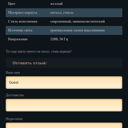
Красноярск
Цвет
желтый
Курган
Материал корпуса
металл, стекло
Стиль исполнения
современный, минималистический
Курск
Источник света
оригинальная лампа накаливания
Кызыл
Напряжение
220В, 50 Гц
Липецк
Тут еще никто ничего не писал, стань первым!
Магадан
Оставить отзыв:
Магас
Ваше имя
Майкоп
Махачкала
Достоинства
Мурманск
Набережные Челны
Недостатки
Назрань