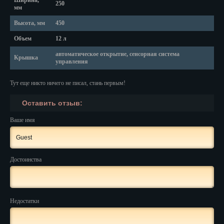
Ширина,
Красноярск
250
мм
Курган
Высота, мм
450
Объем
12 л
Курск
автоматическое открытие, сенсорная система
Крышка
управления
Кызыл
Липецк
Тут еще никто ничего не писал, стань первым!
Магадан
Оставить отзыв:
Ваше имя
Магас
Майкоп
Достоинства
Махачкала
Мурманск
Недостатки
Набережные Челны
Назрань