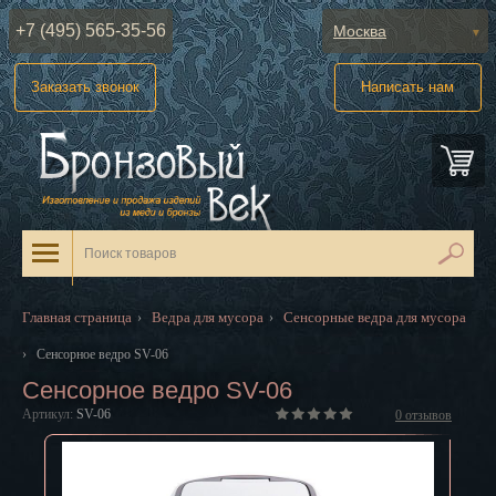
+7 (495) 565-35-56
Москва
Абакан
Заказать звонок
Написать нам
Анадырь
Архангельск
Астрахань
Барнаул
Белгород
Главная страница
Ведра для мусора
Сенсорные ведра для мусора
›
›
Биробиджан
›
Сенсорное ведро SV-06
Сенсорное ведро SV-06
Благовещенск
Артикул:
SV-06
0
отзывов
Брянск
Великий Новгород