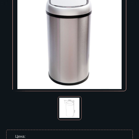
Владивосток
Владикавказ
Владимир
Волгоград
Вологда
Воронеж
Горно-Алтайск
Грозный
Дзержинск
Екатеринбург
Зеленоград
Цена: