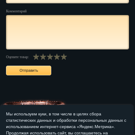
Нальчик
Комментарий
Нарьян-Мар
Ниж. Новгород
Новокузнецк
Оцените товар:
Новороссийск
Новосибирск
Новочеркасск
Норильск
Омск
Мы используем куки, в том числе в целях сбора
Орёл
статистических данных и обработки персональных данных с
Главная
О компании
Медные изделия
Бронзовые изделия
использованием интернет-сервиса «Яндекс.Метрика».
Оренбург
Продолжая использовать сайт, вы соглашаетесь на