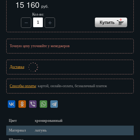
15 160
Иваново
руб.
Кол-во:
Ижевск
Иркутск
Йошкар-Ола
Точную цену уточняйте у менеджеров
Казань
Калининград
Доставка
:
Калуга
Способы оплаты
: картой, онлайн-оплата, безналичный платеж
Кемерово
Киров
Кострома
Цвет
хромированный
Краснодар
Материал
латунь