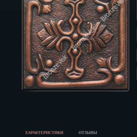
Екатеринбур
В КОРЗИНУ
Зеленоград
Иваново
Ижевск
Иркутск
Йошкар-Ола
Казань
Калининград
Калуга
Кемерово
Киров
Кострома
Краснодар
Красноярск
Курган
Курск
Кызыл
ХАРАКТЕРИСТИКИ
ОТЗЫВЫ