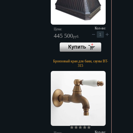
Кол-во:
Цена:
445 500
руб.
Бронзовый кран для бани, сауны BT-
315
Кол-во: