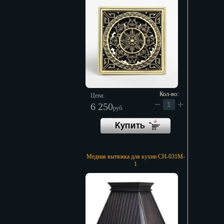
Кол-во:
Цена:
6 250
руб.
Медная вытяжка для кухни CH-031M-
1