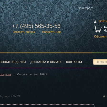
Ваш город:
Войт
+7 (495) 565-35-56
То
На
Заказать звонок
Написать нам
Оформить
ск
город
ЗОВЫЕ ИЗДЕЛИЯ
ДОСТАВКА И ОПЛАТА
КОНТАКТЫ
 и кухни
Медная плитка CT-072
›
ск
Артикул:
CT-072