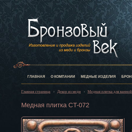
Анадырь
Архангельск
Астрахань
Барнаул
Белгород
Биробиджан
Благовещен
Брянск
Великий Нов
Владивосток
ГЛАВНАЯ
О КОМПАНИИ
МЕДНЫЕ ИЗДЕЛИЯ
БРОН
Владикавказ
Владимир
Главная страница
Декор из меди
Медная плитка для ванной
›
›
Волгоград
Вологда
Медная плитка CT-072
Воронеж
Горно-Алтай
Грозный
Дзержинск