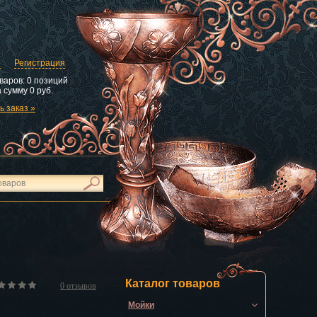
и
Регистрация
варов:
0 позиций
 сумму
0 руб.
 заказ »
Каталог товаров
0
отзывов
Мойки