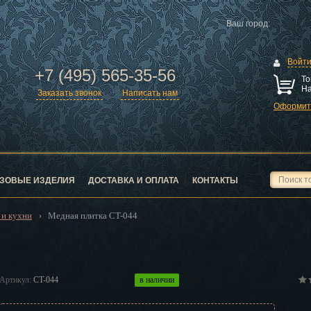
Ваш город:
Войт
+7 (495) 565-35-56
То
На
Заказать звонок
Написать нам
Оформить
ск
город
ЗОВЫЕ ИЗДЕЛИЯ
ДОСТАВКА И ОПЛАТА
КОНТАКТЫ
 и кухни
Медная плитка CT-044
›
ск
Артикул:
CT-044
в наличии