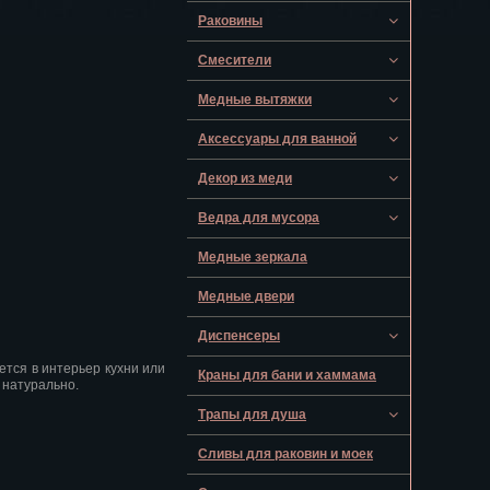
Раковины
Смесители
Медные вытяжки
Аксессуары для ванной
Декор из меди
Ведра для мусора
Медные зеркала
Медные двери
Диспенсеры
тся в интерьер кухни или
Краны для бани и хаммама
 натурально.
Трапы для душа
Сливы для раковин и моек