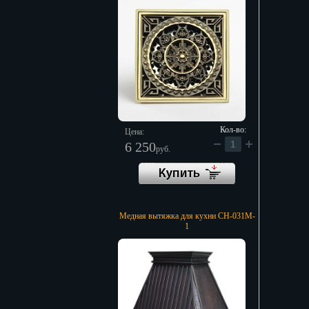
Кол-во:
Цена:
6 250
руб.
Медная вытяжка для кухни CH-031M-
1