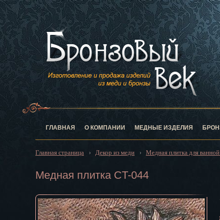
Анадырь
Архангельск
Астрахань
Барнаул
Белгород
Биробиджан
Благовещен
Брянск
Великий Нов
Владивосток
ГЛАВНАЯ
О КОМПАНИИ
МЕДНЫЕ ИЗДЕЛИЯ
БРОН
Владикавказ
Владимир
Главная страница
Декор из меди
Медная плитка для ванной
›
›
Волгоград
Вологда
Медная плитка CT-044
Воронеж
Горно-Алтай
Грозный
Дзержинск