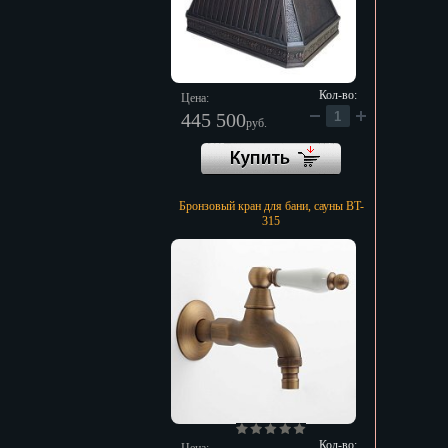
Кол-во:
Цена:
445 500
руб.
Бронзовый кран для бани, сауны BT-
315
Кол-во: