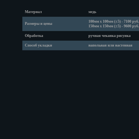
Липецк
Магадан
Материал
медь
Магас
100мм х 100мм (±5) - 7100 руб.
Майкоп
Размеры и цены
150мм х 150мм (±5) - 9600 руб.
Махачкала
Обработка
ручная чеканка рисунка
Мурманск
Способ укладки
напольная или настенная
Набережные
Назрань
Нальчик
Нарьян-Мар
Ниж. Новгор
Новокузнецк
Новороссийс
Новосибирск
Новочеркасс
Норильск
Омск
Орёл