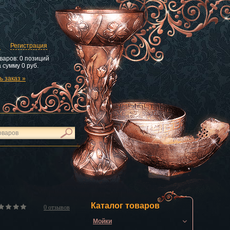
и
Регистрация
варов:
0 позиций
 сумму
0 руб.
 заказ »
Каталог товаров
0
отзывов
Мойки