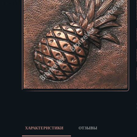
Екатеринбур
В КОРЗИНУ
Зеленоград
Иваново
Ижевск
Иркутск
Йошкар-Ола
Казань
Калининград
Калуга
Кемерово
Киров
Кострома
Краснодар
Красноярск
Курган
Курск
ХАРАКТЕРИСТИКИ
ОТЗЫВЫ
Кызыл