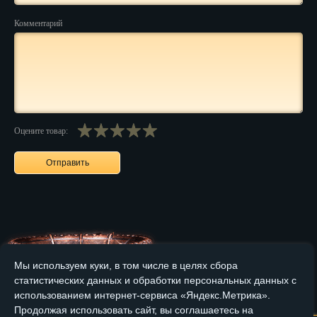
Комментарий
Нальчик
Нарьян-Мар
Ниж. Новгород
Новокузнецк
Оцените товар:
Новороссийск
Новосибирск
Новочеркасск
Норильск
Омск
Мы используем куки, в том числе в целях сбора
статистических данных и обработки персональных данных с
Орёл
Главная
О компании
Медные изделия
Бронзовые изделия
использованием интернет-сервиса «Яндекс.Метрика».
Оренбург
Продолжая использовать сайт, вы соглашаетесь на