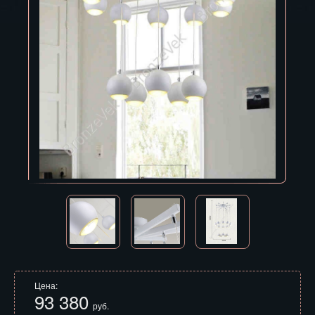
Владивосток
Владикавказ
Владимир
Волгоград
Вологда
Воронеж
Горно-Алтайск
Грозный
Дзержинск
Екатеринбург
Цена:
93 380
Зеленоград
руб.