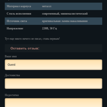
Красноярск
Материал корпуса
металл
Курган
Стиль исполнения
современный, минималистический
Курск
Источник света
оригинальная лампа накаливания
Напряжение
220В, 50 Гц
Кызыл
Тут еще никто ничего не писал, стань первым!
Липецк
Оставить отзыв:
Магадан
Ваше имя
Магас
Майкоп
Достоинства
Махачкала
Мурманск
Недостатки
Набережные Челны
Назрань