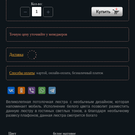
Иваново
Кол-во:
Ижевск
Иркутск
Точную цену уточняйте у менеджеров
Йошкар-Ола
Казань
Доставка
:
Калининград
Способы оплаты
: картой, онлайн-оплата, безналичный платеж
Калуга
Кемерово
Киров
Великолепная потолочная люстра с необычным дизайном, которая
напоминает мобиль. Исполнение белого цвета позволит разместить
данную люстру в гостиных светлых тонов, а благодаря необычному
Кострома
развесу плафонов, данная люстра смотрится богато
Краснодар
Цвет
белое матовое