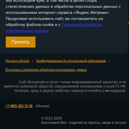
Мы используем куки, в том числе в целях сбора
статистических данных и обработки персональных данных с
Пенза
использованием интернет-сервиса «Яндекс.Метрика».
Главная
О компании
Медные изделия
Бронзовые изделия
Продолжая использовать сайт, вы соглашаетесь на
Пермь
обработку файлов cookie и с
Политикой обработки
Доставка и оплата
Контакты
персональных данных
.
Петрозаводск
Вход
Принять
Петр.-Камчатский
Регистрация
Подольск
Договор оферты
|
Конфиденциальность персональной информации
|
Псков
Политика в отношении обработки персональных данных
Ростов-на-Дону
Сайт Bronzevek.ru носит только информационный характер, и не
является публичной офертой, определяемой положениями статей ГК РФ.
Рязань
Наличие, цены и другие свойства товаров уточняйте у менеджеров.
Салехард
+7 (495) 565-35-56
(Москва)
Самара
© 2012-2026
Бронзовый Век - изделия из бронзы, меди и латуни
Санкт-Петербург