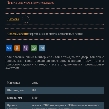
Точную цену уточняйте у менеджеров
Иваново
Ижевск
Доставка
:
Иркутск
Йошкар-Ола
Способы оплаты
: картой, онлайн-оплата, безналичный платеж
Казань
Калининград
Если плавные линии в интерьере - ваша тема, то это дверь вам точно
понравиться. Гарантированная прочность, благодаря тому, что она
Калуга
полностью сделана из меди. И все это дополняется превосходным
качеством.
Кемерово
Киров
Материал
медь
Ширина, мм
900
Кострома
Высота, мм
2100
Краснодар
Прочие
высота - 2100 мм, ширина - 900мм,изготавливается