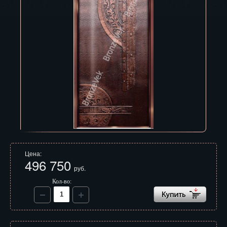
Владивосток
Владикавказ
Владимир
Волгоград
Вологда
Воронеж
Горно-Алтайск
Грозный
Цена:
496 750
руб.
Дзержинск
Кол-во:
Екатеринбург
Зеленоград