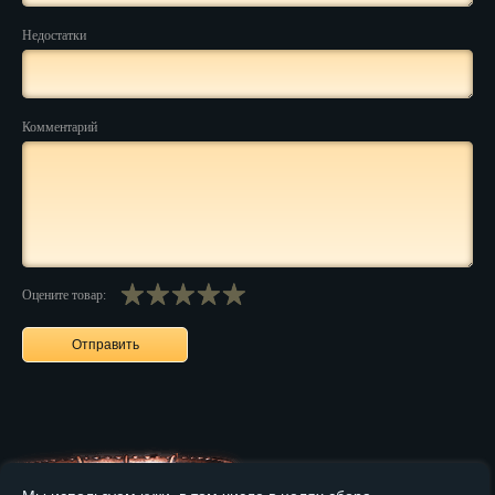
Недостатки
Нальчик
Нарьян-Мар
Комментарий
Ниж. Новгород
Новокузнецк
Новороссийск
Новосибирск
Оцените товар:
Новочеркасск
Норильск
Омск
Орёл
Оренбург