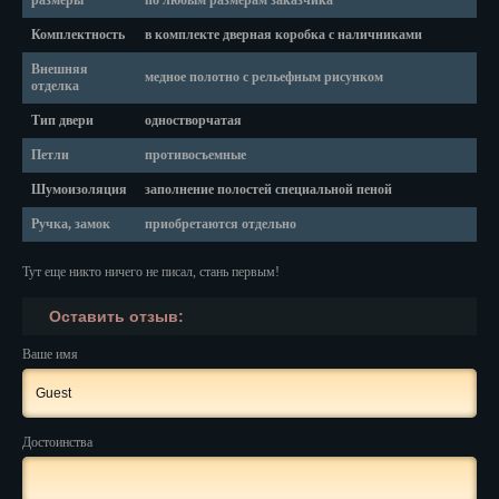
размеры
по любым размерам заказчика
Красноярск
Комплектность
в комплекте дверная коробка с наличниками
Курган
Внешняя
медное полотно с рельефным рисунком
отделка
Курск
Тип двери
одностворчатая
Кызыл
Петли
противосъемные
Липецк
Шумоизоляция
заполнение полостей специальной пеной
Ручка, замок
приобретаются отдельно
Магадан
Магас
Тут еще никто ничего не писал, стань первым!
Оставить отзыв:
Майкоп
Ваше имя
Махачкала
Мурманск
Достоинства
Набережные Челны
Назрань