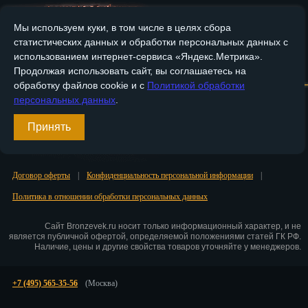
Пенза
Мы используем куки, в том числе в целях сбора
статистических данных и обработки персональных данных с
Пермь
использованием интернет-сервиса «Яндекс.Метрика».
Главная
О компании
Медные изделия
Бронзовые изделия
Продолжая использовать сайт, вы соглашаетесь на
Петрозаводск
обработку файлов cookie и с
Политикой обработки
Доставка и оплата
Контакты
персональных данных
.
Петр.-Камчатский
Принять
Вход
Подольск
Регистрация
Псков
Договор оферты
|
Конфиденциальность персональной информации
|
Ростов-на-Дону
Политика в отношении обработки персональных данных
Рязань
Сайт Bronzevek.ru носит только информационный характер, и не
является публичной офертой, определяемой положениями статей ГК РФ.
Салехард
Наличие, цены и другие свойства товаров уточняйте у менеджеров.
Самара
+7 (495) 565-35-56
(Москва)
Санкт-Петербург