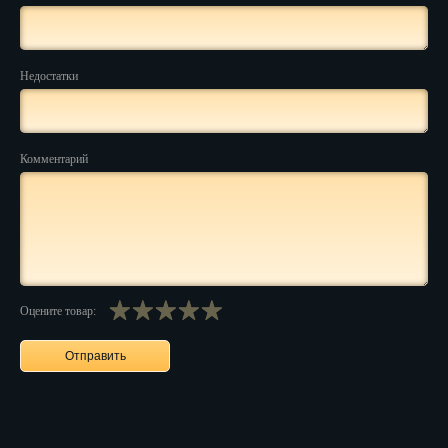
Нальчик
Нарьян-Мар
Недостатки
Ниж. Новгород
Новокузнецк
Комментарий
Новороссийск
Новосибирск
Новочеркасск
Оцените товар:
Норильск
Омск
Орёл
Оренбург