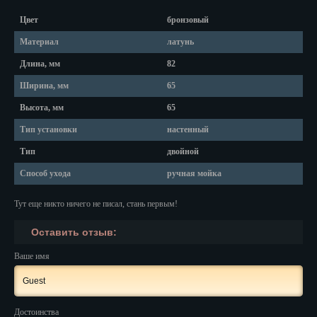
Красноярск
Цвет
бронзовый
Курган
Материал
латунь
Курск
Длина, мм
82
Ширина, мм
65
Кызыл
Высота, мм
65
Липецк
Тип установки
настенный
Магадан
Тип
двойной
Магас
Способ ухода
ручная мойка
Майкоп
Тут еще никто ничего не писал, стань первым!
Махачкала
Оставить отзыв:
Ваше имя
Мурманск
Набережные Челны
Достоинства
Назрань