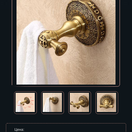
Владивосток
Владикавказ
Владимир
Волгоград
Вологда
Воронеж
Горно-Алтайск
Грозный
Дзержинск
Екатеринбург
Зеленоград
Цена: