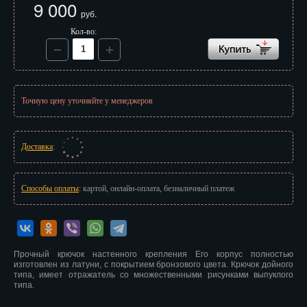
9 000
Иваново
руб.
Кол-во:
Ижевск
Иркутск
Йошкар-Ола
Точную цену уточняйте у менеджеров
Казань
Калининград
Доставка
:
Калуга
Способы оплаты
: картой, онлайн-оплата, безналичный платеж
Кемерово
Киров
Прочный крючок настенного крепления Его корпус полностью
Кострома
изготовлен из латуни, с покрытием бронзового цвета. Крючок дойного
типа, имеет отражатель со множественными рисунками выпуклого
Краснодар
типа.