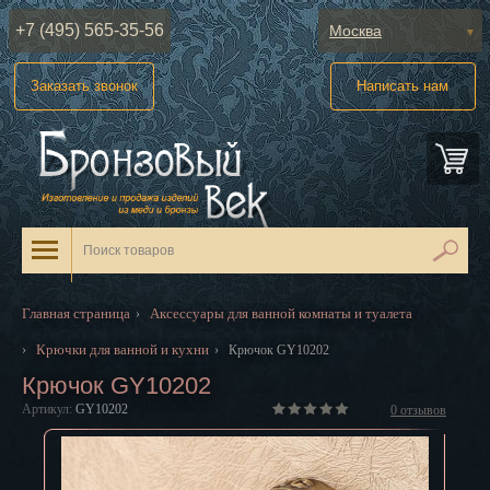
+7 (495) 565-35-56
Москва
Абакан
Заказать звонок
Написать нам
Анадырь
Архангельск
Астрахань
Барнаул
Белгород
Главная страница
Аксессуары для ванной комнаты и туалета
›
Биробиджан
Крючки для ванной и кухни
›
›
Крючок GY10202
Крючок GY10202
Благовещенск
Артикул:
GY10202
0
отзывов
Брянск
Великий Новгород