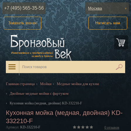
+7 (495) 565-35-56
Москва
Абакан
Заказать звонок
Написать нам
Анадырь
Архангельск
Астрахань
Барнаул
Белгород
Главная страница
Мойки
Медные мойки для кухни
›
›
Биробиджан
Двойные медные мойки с фартуком
›
Благовещенск
›
Кухонная мойка (медная, двойная) KD-332210-F
Кухонная мойка (медная, двойная) KD-
Брянск
332210-F
Великий Новгород
Артикул:
KD-332210-F
0
отзывов