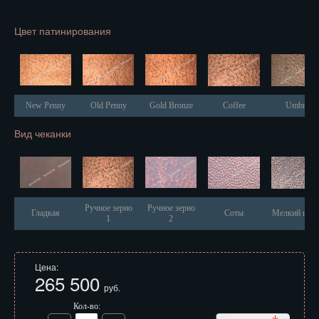
Иваново
Цвет патинирования
Ижевск
Иркутск
Йошкар-Ола
New Penny
Old Penny
Gold Bronze
Coffee
Umbra
Казань
Вид чеканки
Калининград
Калуга
Кемерово
Ручное зерно
Ручное зерно
Гладкая
Соты
Мелкий песо
1
2
Киров
Кострома
Цена:
265 500
руб.
Краснодар
Кол-во: