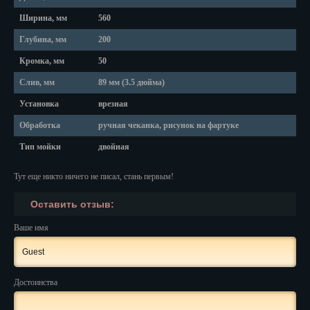
Ширина, мм
560
Нальчик
Глубина, мм
200
Нарьян-Мар
Кромка, мм
50
Ниж. Новгород
Слив, мм
89 мм (3.5 дюйма)
Установка
врезная
Новокузнецк
Обработка
ручная чеканка, рисунок на фартуке
Новороссийск
Тип мойки
двойная
Новосибирск
Тут еще никто ничего не писал, стань первым!
Новочеркасск
Оставить отзыв:
Норильск
Ваше имя
Омск
Орёл
Достоинства
Оренбург