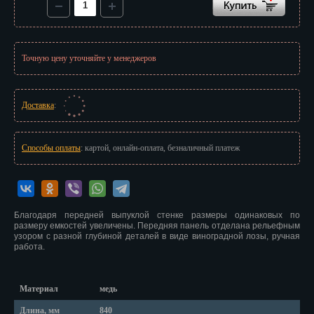
Красноярск
Курган
Точную цену уточняйте у менеджеров
Курск
Кызыл
Доставка
:
Липецк
Магадан
Способы оплаты
: картой, онлайн-оплата, безналичный платеж
Магас
Майкоп
Благодаря передней выпуклой стенке размеры одинаковых по
размеру емкостей увеличены. Передняя панель отделана рельефным
Махачкала
узором с разной глубиной деталей в виде виноградной лозы, ручная
работа.
Мурманск
Набережные Челны
Материал
медь
Длина, мм
840
Назрань