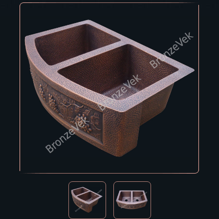
Владивосток
Владикавказ
Владимир
Волгоград
Вологда
Воронеж
Горно-Алтайск
Грозный
Дзержинск
Екатеринбург
Зеленоград