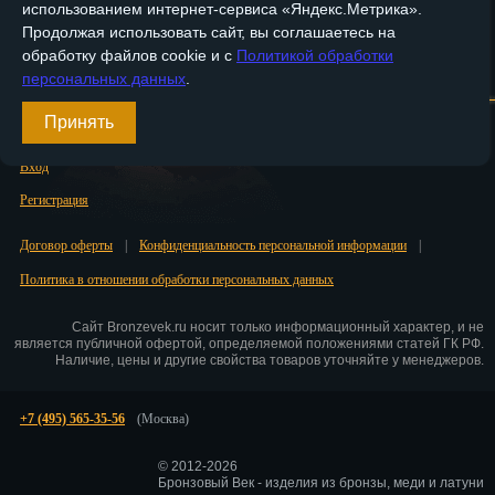
использованием интернет-сервиса «Яндекс.Метрика».
Саранск
Продолжая использовать сайт, вы соглашаетесь на
обработку файлов cookie и с
Политикой обработки
Саратов
Главная
О компании
Медные изделия
Бронзовые изделия
персональных данных
.
Севастополь
Доставка и оплата
Контакты
Принять
Симферополь
Вход
Смоленск
Регистрация
Сочи
Договор оферты
|
Конфиденциальность персональной информации
|
Политика в отношении обработки персональных данных
Ставрополь
Сайт Bronzevek.ru носит только информационный характер, и не
Сургут
является публичной офертой, определяемой положениями статей ГК РФ.
Наличие, цены и другие свойства товаров уточняйте у менеджеров.
Сызрань
+7 (495) 565-35-56
(Москва)
Сыктывкар
Тамбов
© 2012-2026
Бронзовый Век - изделия из бронзы, меди и латуни