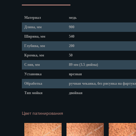
Липецк
Магадан
Магас
Материал
медь
Майкоп
Длина, мм
900
Махачкала
Ширина, мм
540
Мурманск
Набережные
Глубина, мм
200
Назрань
Кромка, мм
50
Нальчик
Слив, мм
89 мм (3.5 дюйма)
Нарьян-Мар
Установка
врезная
Ниж. Новгор
Обработка
ручная чеканка, без рисунка на фартук
Новокузнецк
Новороссийс
Тип мойки
двойная
Новосибирск
Новочеркасс
Цвет патинирования
Норильск
Омск
Орёл