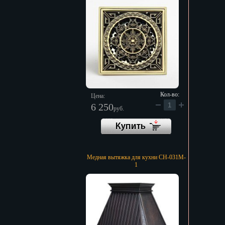
Кол-во:
Цена:
6 250
руб.
Медная вытяжка для кухни CH-031M-
1