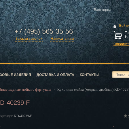
Ваш город:
Войт
+7 (495) 565-35-56
То
На
Заказать звонок
Написать нам
Оформить
ск
город
ЗОВЫЕ ИЗДЕЛИЯ
ДОСТАВКА И ОПЛАТА
КОНТАКТЫ
йные медные мойки с фартуком
Кухонная мойка (медная, двойная) KD-4023
›
KD-40239-F
ск
Артикул:
KD-40239-F