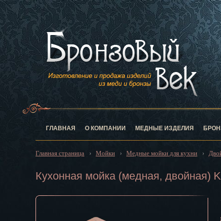
Анадырь
Архангельск
Астрахань
Барнаул
Белгород
Биробиджан
Благовещен
Брянск
Великий Нов
Владивосток
ГЛАВНАЯ
О КОМПАНИИ
МЕДНЫЕ ИЗДЕЛИЯ
БРОН
Владикавказ
Владимир
Главная страница
Мойки
Медные мойки для кухни
Дво
›
›
›
Волгоград
Вологда
Кухонная мойка (медная, двойная) 
Воронеж
Горно-Алтай
Грозный
Дзержинск