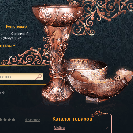
и
Регистрация
варов:
0 позиций
 сумму
0 руб.
 заказ »
9-F
Каталог товаров
0
отзывов
Мойки