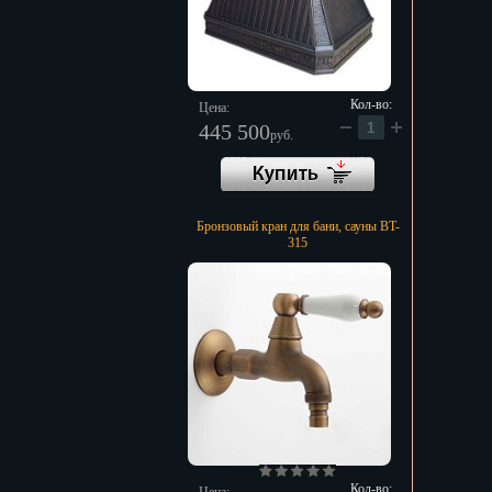
Кол-во:
Цена:
445 500
руб.
Бронзовый кран для бани, сауны BT-
315
Кол-во: