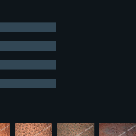
 Челны
од
е
к
к