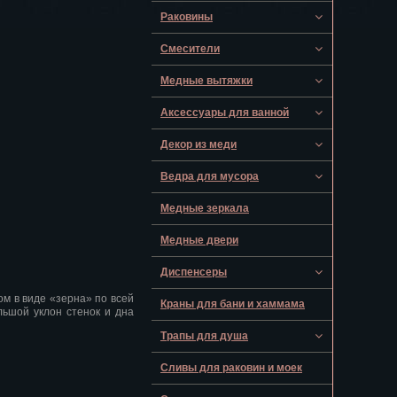
Раковины
Смесители
Медные вытяжки
Аксессуары для ванной
Декор из меди
Ведра для мусора
Медные зеркала
Медные двери
Диспенсеры
м в виде «зерна» по всей
Краны для бани и хаммама
льшой уклон стенок и дна
Трапы для душа
Сливы для раковин и моек