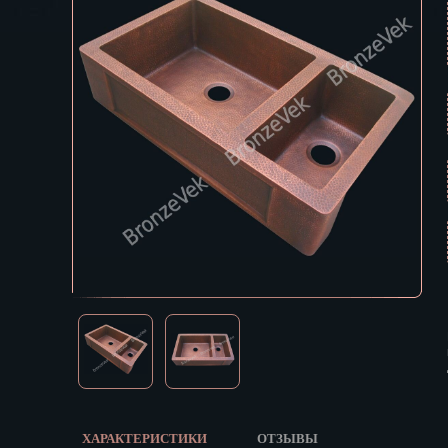
Екатеринбур
В КОРЗИНУ
Зеленоград
Иваново
Ижевск
Иркутск
Йошкар-Ола
Казань
Калининград
Калуга
Кемерово
Киров
Кострома
Краснодар
Красноярск
Курган
Курск
Кызыл
ХАРАКТЕРИСТИКИ
ОТЗЫВЫ