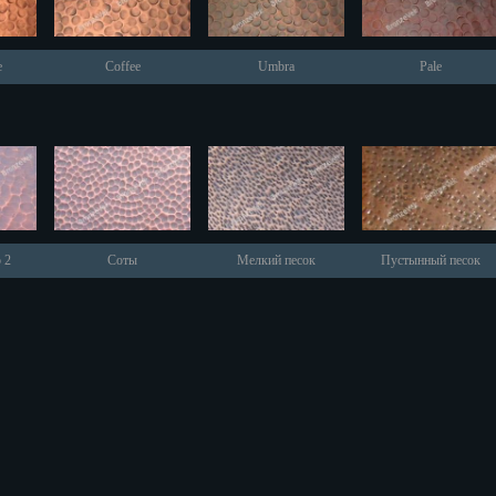
e
Coffee
Umbra
Pale
к
тский
ону
 2
Соты
Мелкий песок
Пустынный песок
бург
ль