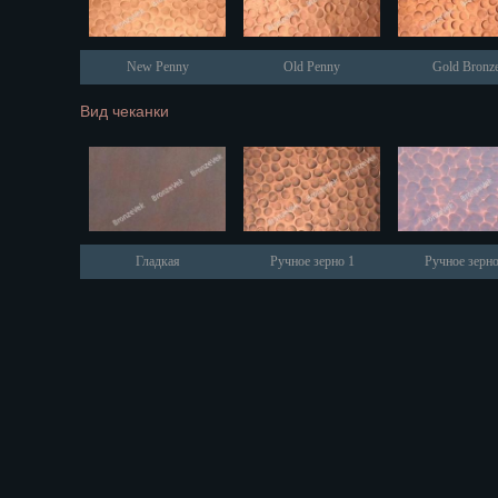
Оренбург
Пенза
Пермь
New Penny
Old Penny
Gold Bronz
Петрозаводс
Вид чеканки
Петр.-Камча
Подольск
Псков
Ростов-на-Д
Рязань
Салехард
Гладкая
Ручное зерно 1
Ручное зерно
Самара
Санкт-Петер
Саранск
Саратов
Севастополь
Симферопо
Смоленск
Сочи