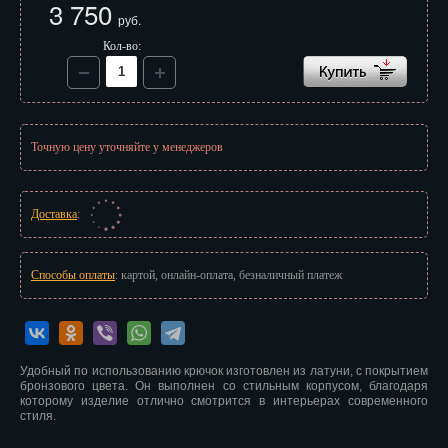
3 750
Иваново
руб.
Кол-во:
Ижевск
Иркутск
Йошкар-Ола
Точную цену уточняйте у менеджеров
Казань
Калининград
Доставка
:
Калуга
Способы оплаты
: картой, онлайн-оплата, безналичный платеж
Кемерово
Киров
Удобный по использованию крючок изготовлен из латуни, с покрытием
Кострома
бронзового цвета. Он выполнен со стильным корпусом, благодаря
которому изделие отлично смотрится в интерьерах современного
Краснодар
стиля.