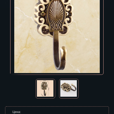
Владивосток
Владикавказ
Владимир
Волгоград
Вологда
Воронеж
Горно-Алтайск
Грозный
Дзержинск
Екатеринбург
Зеленоград
Цена: