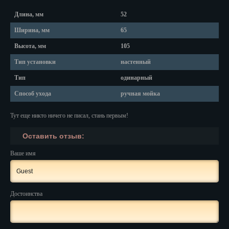
Красноярск
Длина, мм
52
Курган
Ширина, мм
65
Курск
Высота, мм
105
Тип установки
настенный
Кызыл
Тип
одинарный
Липецк
Способ ухода
ручная мойка
Магадан
Тут еще никто ничего не писал, стань первым!
Магас
Оставить отзыв:
Майкоп
Ваше имя
Махачкала
Мурманск
Достоинства
Набережные Челны
Назрань