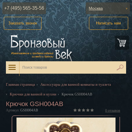
+7 (495) 565-35-56
Москва
Абакан
Заказать звонок
Написать нам
Анадырь
Архангельск
Астрахань
Барнаул
Белгород
Главная страница
Аксессуары для ванной комнаты и туалета
›
Биробиджан
Крючки для ванной и кухни
›
›
Крючок GSH004AB
Крючок GSH004AB
Благовещенск
Артикул:
GSH004AB
0
отзывов
Брянск
Великий Новгород