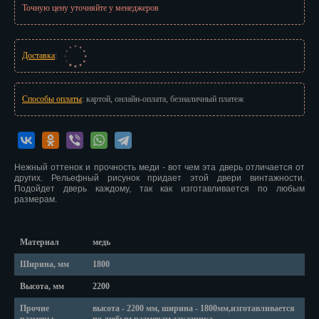
Точную цену уточняйте у менеджеров
Иваново
Ижевск
Доставка
:
Иркутск
Йошкар-Ола
Способы оплаты
: картой, онлайн-оплата, безналичный платеж
Казань
Калининград
Нежный оттенок и прочность меди - вот чем эта дверь отличается от
других. Рельефный рисунок придает этой двери винтажности.
Калуга
Подойдет дверь каждому, так как изготавливается по любым
размерам.
Кемерово
Киров
Материал
медь
Ширина, мм
1800
Кострома
Высота, мм
2200
Краснодар
Прочие
высота - 2200 мм, ширина - 1800мм,изготавливается