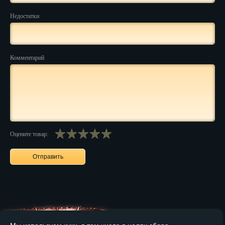
Недостатки
Нальчик
Нарьян-Мар
Комментарий
Ниж. Новгород
Новокузнецк
Новороссийск
Новосибирск
Оцените товар:
Новочеркасск
Норильск
Омск
Орёл
Оренбург