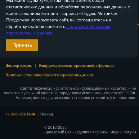
Мы используем куки, в том числе в целях сбора
статистических данных и обработки персональных данных с
Пенза
использованием интернет-сервиса «Яндекс.Метрика».
Главная
О компании
Медные изделия
Бронзовые изделия
Продолжая использовать сайт, вы соглашаетесь на
Пермь
обработку файлов cookie и с
Политикой обработки
Доставка и оплата
Контакты
персональных данных
.
Петрозаводск
Вход
Принять
Петр.-Камчатский
Регистрация
Подольск
Договор оферты
|
Конфиденциальность персональной информации
|
Псков
Политика в отношении обработки персональных данных
Ростов-на-Дону
Сайт Bronzevek.ru носит только информационный характер, и не
является публичной офертой, определяемой положениями статей ГК РФ.
Рязань
Наличие, цены и другие свойства товаров уточняйте у менеджеров.
Салехард
+7 (495) 565-35-56
(Москва)
Самара
© 2012-2026
Бронзовый Век - изделия из бронзы, меди и латуни
Санкт-Петербург