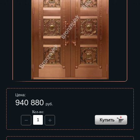
Владивосток
Владикавказ
Владимир
Волгоград
Вологда
Воронеж
Горно-Алтайск
Грозный
Цена:
940 880
руб.
Дзержинск
Кол-во:
Екатеринбург
Зеленоград