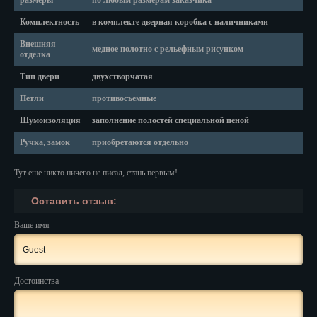
размеры
по любым размерам заказчика
Красноярск
Комплектность
в комплекте дверная коробка с наличниками
Курган
Внешняя
медное полотно с рельефным рисунком
отделка
Курск
Тип двери
двухстворчатая
Кызыл
Петли
противосъемные
Липецк
Шумоизоляция
заполнение полостей специальной пеной
Ручка, замок
приобретаются отдельно
Магадан
Магас
Тут еще никто ничего не писал, стань первым!
Оставить отзыв:
Майкоп
Ваше имя
Махачкала
Мурманск
Достоинства
Набережные Челны
Назрань