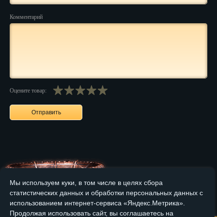
Комментарий
Нальчик
Нарьян-Мар
Ниж. Новгород
Новокузнецк
Оцените товар:
Новороссийск
Новосибирск
Новочеркасск
Норильск
Омск
Мы используем куки, в том числе в целях сбора
Орёл
статистических данных и обработки персональных данных с
Главная
О компании
Медные изделия
Бронзовые изделия
использованием интернет-сервиса «Яндекс.Метрика».
Оренбург
Продолжая использовать сайт, вы соглашаетесь на