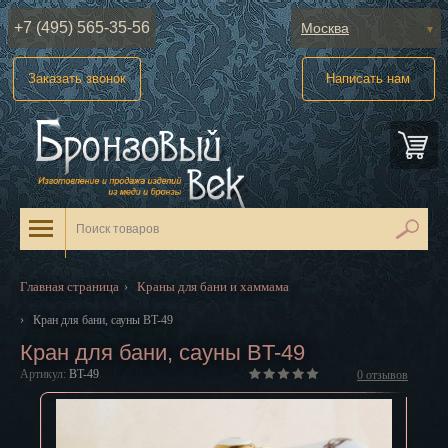
+7 (495) 565-35-56
Москва
Абакан
Заказать звонок
Написать нам
Анадырь
Архангельск
Астрахань
Барнаул
Белгород
Главная страница
Краны для бани и хаммама
›
Биробиджан
›
Кран для бани, сауны BT-49
Кран для бани, сауны BT-49
Благовещенск
Артикул:
BT-49
0
отзывов
Брянск
Великий Новгород