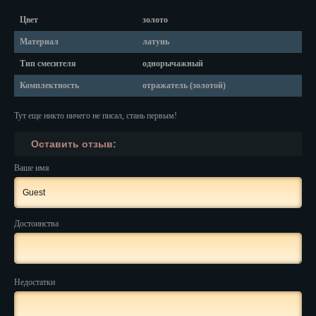
Красноярск
Цвет
золото
Курган
Материал
латунь
Курск
Тип смесителя
однорычажный
Комплектность
отражатель (золотой)
Кызыл
Липецк
Тут еще никто ничего не писал, стань первым!
Оставить отзыв:
Магадан
Ваше имя
Магас
Майкоп
Достоинства
Махачкала
Мурманск
Недостатки
Набережные Челны
Назрань