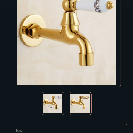
Владивосток
Владикавказ
Владимир
Волгоград
Вологда
Воронеж
Горно-Алтайск
Грозный
Дзержинск
Екатеринбург
Зеленоград
Цена: