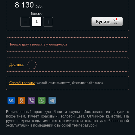
8 130
Иваново
руб.
Кол-во:
Ижевск
Иркутск
Йошкар-Ола
Точную цену уточняйте у менеджеров
Казань
Калининград
Доставка
:
Калуга
Способы оплаты
: картой, онлайн-оплата, безналичный платеж
Кемерово
Киров
Великолепный кран для бани и сауны. Изготовлен из латуни с
Кострома
покрытием. Имеет красивый, золотой цвет. Отличное качество. На
ручке подачи воды имеется керамическая вставка для безопасной
Краснодар
эксплуатации в помещении с высокой температурой