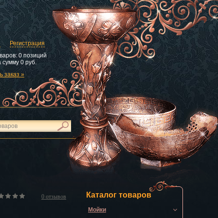
и
Регистрация
варов:
0 позиций
 сумму
0 руб.
 заказ »
Каталог товаров
0
отзывов
Мойки