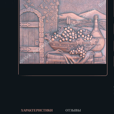
Екатеринбур
В КОРЗИНУ
Зеленоград
Иваново
Ижевск
Иркутск
Йошкар-Ола
Казань
Калининград
Калуга
Кемерово
Киров
Кострома
Краснодар
Красноярск
Курган
Курск
Кызыл
ХАРАКТЕРИСТИКИ
ОТЗЫВЫ