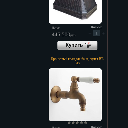
Кол-во:
Цена:
445 500
руб.
Бронзовый кран для бани, сауны BT-
315
Кол-во: