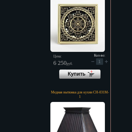
Кол-во:
Цена:
6 250
руб.
Медная вытяжка для кухни CH-031M-
1