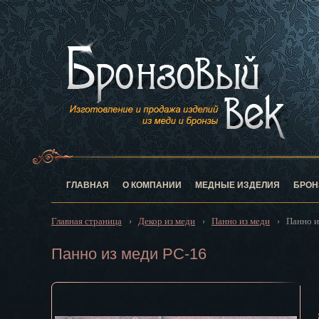
Анадырь
Архангельск
Астрахань
Барнаул
Белгород
Биробиджан
Благовещен
Брянск
Великий Нов
Владивосток
ГЛАВНАЯ
О КОМПАНИИ
МЕДНЫЕ ИЗДЕЛИЯ
БРОН
Владикавказ
Владимир
Главная страница
Декор из меди
Панно из меди
Панно и
›
›
›
Волгоград
Вологда
Панно из меди PC-16
Воронеж
Горно-Алтай
Грозный
Дзержинск