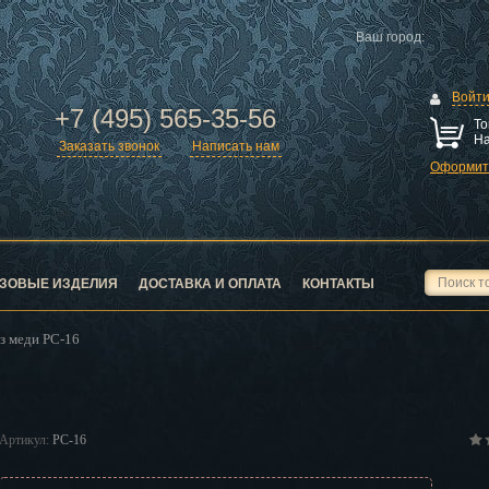
Ваш город:
Войт
+7 (495) 565-35-56
То
На
Заказать звонок
Написать нам
Оформить
ск
город
ЗОВЫЕ ИЗДЕЛИЯ
ДОСТАВКА И ОПЛАТА
КОНТАКТЫ
з меди PC-16
ск
Артикул:
PC-16