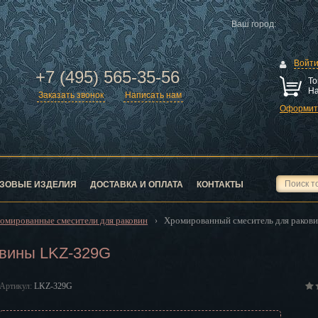
Ваш город:
Войт
+7 (495) 565-35-56
То
На
Заказать звонок
Написать нам
Оформить
ск
город
ЗОВЫЕ ИЗДЕЛИЯ
ДОСТАВКА И ОПЛАТА
КОНТАКТЫ
омированные смесители для раковин
Хромированный смеситель для раков
›
овины LKZ-329G
ск
Артикул:
LKZ-329G