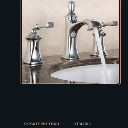
Екатеринбур
В КОРЗИНУ
Зеленоград
Иваново
Ижевск
Иркутск
Йошкар-Ола
Казань
Калининград
Калуга
Кемерово
Киров
Кострома
Краснодар
Красноярск
Курган
Курск
Кызыл
ХАРАКТЕРИСТИКИ
ОТЗЫВЫ