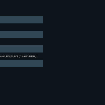
 Челны
бкой подводки (в комплекте)
од
к
к