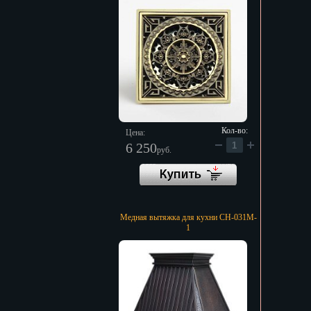
Кол-во:
Цена:
6 250
руб.
Медная вытяжка для кухни CH-031M-
1