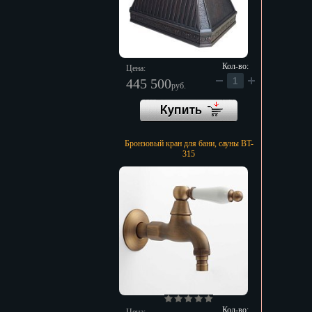
Кол-во:
Цена:
445 500
руб.
Бронзовый кран для бани, сауны BT-
315
Кол-во: