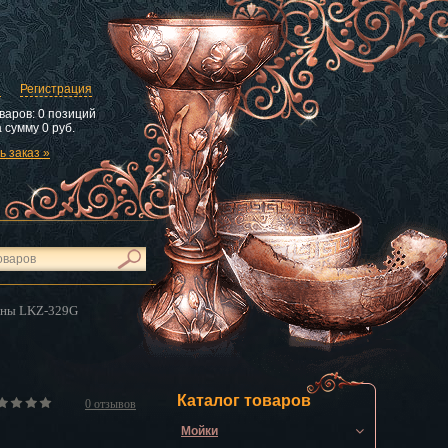
и
Регистрация
варов:
0 позиций
 сумму
0 руб.
 заказ »
ины LKZ-329G
Каталог товаров
0
отзывов
Мойки