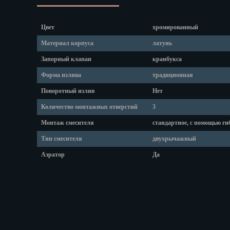
Липецк
Магадан
Магас
Цвет
хромированный
Майкоп
Материал корпуса
латунь
Махачкала
Запорный клапан
кранбукса
Мурманск
Форма излива
традиционная
Набережные
Назрань
Поворотный излив
Нет
Нальчик
Количество монтажных отверстий
3
Нарьян-Мар
Монтаж смесителя
стандартное, с помощью ги
Ниж. Новгор
Тип смесителя
двухрычажный
Новокузнецк
Новороссийс
Аэратор
Да
Новосибирск
Новочеркасс
Норильск
Омск
Орёл