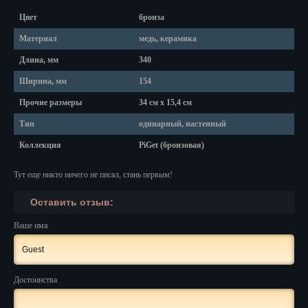
Красноярск
Цвет
бронза
Курган
Материал
медь, керамика
Курск
Длина, мм
340
Ширина, мм
154
Кызыл
Прочие размеры
34 см х 15,4 см
Липецк
Тип
одинарный, настенный
Магадан
Коллекция
PiGet (бронзовая)
Магас
Тут еще никто ничего не писал, стань первым!
Майкоп
Оставить отзыв:
Махачкала
Ваше имя
Мурманск
Набережные Челны
Достоинства
Назрань