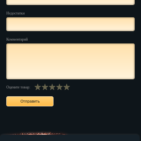
Нальчик
Недостатки
Нарьян-Мар
Ниж. Новгород
Комментарий
Новокузнецк
Новороссийск
Новосибирск
Новочеркасск
Оцените товар:
Норильск
Омск
Орёл
Оренбург