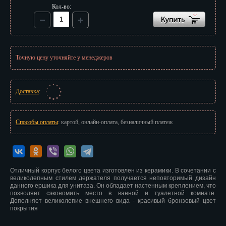
Иваново
Кол-во:
Ижевск
Иркутск
Точную цену уточняйте у менеджеров
Йошкар-Ола
Казань
Доставка
:
Калининград
Способы оплаты
: картой, онлайн-оплата, безналичный платеж
Калуга
Кемерово
Киров
Отличный корпус белого цвета изготовлен из керамики. В сочетании с
великолепным стилем держателя получается неповторимый дизайн
данного ершика для унитаза. Он обладает настенным креплением, что
Кострома
позволяет сэкономить место в ванной и туалетной комнате.
Дополняет великолепие внешнего вида - красивый бронзовый цвет
Краснодар
покрытия