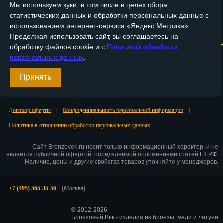
Мы используем куки, в том числе в целях сбора
Пенза
статистических данных и обработки персональных данных с
использованием интернет-сервиса «Яндекс.Метрика».
Главная
О компании
Медные изделия
Бронзовые изделия
Пермь
Продолжая использовать сайт, вы соглашаетесь на
обработку файлов cookie и с
Политикой обработки
Доставка и оплата
Контакты
Петрозаводск
персональных данных
.
Петр.-Камчатский
Вход
Принять
Регистрация
Подольск
Договор оферты
|
Конфиденциальность персональной информации
|
Псков
Политика в отношении обработки персональных данных
Ростов-на-Дону
Сайт Bronzevek.ru носит только информационный характер, и не
Рязань
является публичной офертой, определяемой положениями статей ГК РФ.
Наличие, цены и другие свойства товаров уточняйте у менеджеров.
Салехард
+7 (495) 565-35-56
(Москва)
Самара
© 2012-2026
Санкт-Петербург
Бронзовый Век - изделия из бронзы, меди и латуни