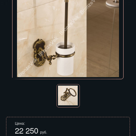
Владивосток
Владикавказ
Владимир
Волгоград
Вологда
Воронеж
Горно-Алтайск
Грозный
Дзержинск
Екатеринбург
Цена:
22 250
Зеленоград
руб.