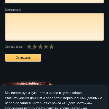
Нальчик
Комментарий
Нарьян-Мар
Ниж. Новгород
Новокузнецк
Оцените товар:
Новороссийск
Новосибирск
Новочеркасск
Норильск
Омск
Мы используем куки, в том числе в целях сбора
Орёл
статистических данных и обработки персональных данных с
Главная
О компании
Медные изделия
Бронзовые изделия
использованием интернет-сервиса «Яндекс.Метрика».
Оренбург
Продолжая использовать сайт, вы соглашаетесь на