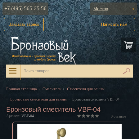
+7 (495) 565-35-56
Москва
Абакан
Заказать звонок
Написать нам
Анадырь
Архангельск
Астрахань
Барнаул
Белгород
Главная страница
Смесители
Смесители для ванны
›
›
Биробиджан
Бронзовые смесители для ванны
›
›
Бронзовый смеситель VBF-04
Бронзовый смеситель VBF-04
Благовещенск
Артикул:
VBF-04
0
отзывов
Брянск
Великий Новгород