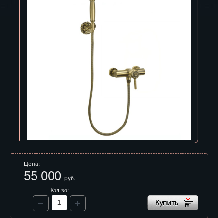
Владивосток
Владикавказ
Владимир
Волгоград
Вологда
Воронеж
Горно-Алтайск
Грозный
Цена:
Дзержинск
55 000
руб.
Екатеринбург
Кол-во:
Зеленоград