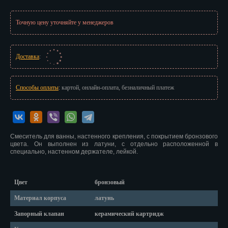
Иваново
Точную цену уточняйте у менеджеров
Ижевск
Иркутск
Доставка
:
Йошкар-Ола
Казань
Способы оплаты
: картой, онлайн-оплата, безналичный платеж
Калининград
Калуга
Смеситель для ванны, настенного крепления, с покрытием бронзового
цвета. Он выполнен из латуни, с отдельно расположенной в
Кемерово
специально, настенном держателе, лейкой.
Киров
Цвет
бронзовый
Кострома
Материал корпуса
латунь
Краснодар
Запорный клапан
керамический картридж