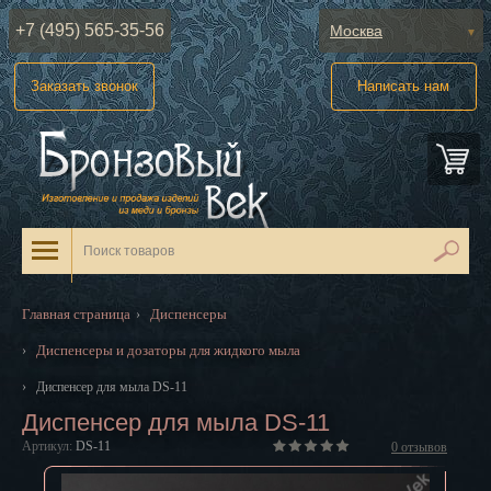
+7 (495) 565-35-56
Москва
Абакан
Заказать звонок
Написать нам
Анадырь
Архангельск
Астрахань
Барнаул
Белгород
Главная страница
Диспенсеры
›
Биробиджан
Диспенсеры и дозаторы для жидкого мыла
›
Благовещенск
›
Диспенсер для мыла DS-11
Диспенсер для мыла DS-11
Брянск
Артикул:
DS-11
0
отзывов
Великий Новгород