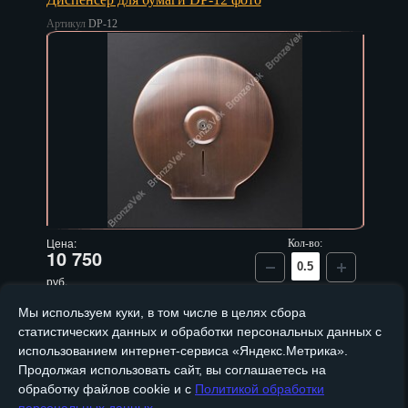
Тверь
Артикул
DP-12
Тольятти
Томск
Тула
Тюмень
Улан-Удэ
Ульяновск
Цена:
Кол-во:
10 750
Уфа
руб.
Хабаровск
Мы используем куки, в том числе в целях сбора
статистических данных и обработки персональных данных с
Ханты-Мансийск
использованием интернет-сервиса «Яндекс.Метрика».
Продолжая использовать сайт, вы соглашаетесь на
Химки
обработку файлов cookie и с
Политикой обработки