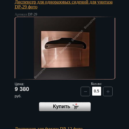
Диспенсер для одноразовых сидений для унитаза
Саранск
DP-29 фото
Артикул
DP-29
Саратов
Севастополь
Симферополь
Смоленск
Сочи
Ставрополь
Цена:
Кол-во:
Сургут
9 380
руб.
Сызрань
Сыктывкар
Тамбов
Диспенсер для бумаги DP-12 фото