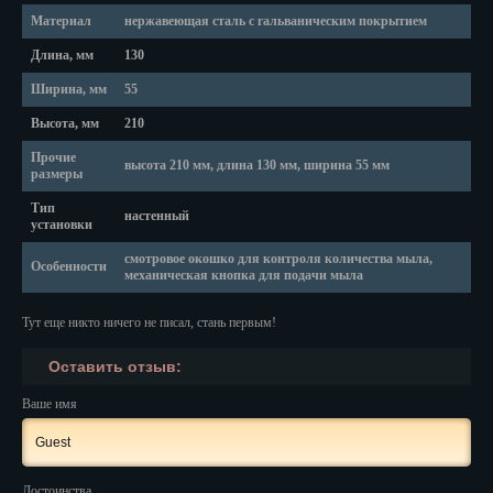
Красноярск
Материал
нержавеющая сталь с гальваническим покрытием
Курган
Длина, мм
130
Ширина, мм
55
Курск
Высота, мм
210
Кызыл
Прочие
высота 210 мм, длина 130 мм, ширина 55 мм
размеры
Липецк
Тип
настенный
Магадан
установки
смотровое окошко для контроля количества мыла,
Особенности
Магас
механическая кнопка для подачи мыла
Майкоп
Тут еще никто ничего не писал, стань первым!
Махачкала
Оставить отзыв:
Мурманск
Ваше имя
Набережные Челны
Назрань
Достоинства