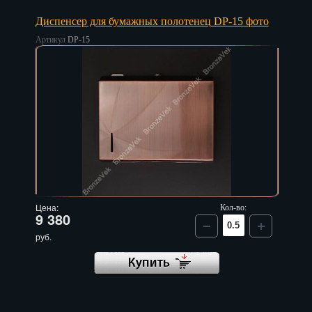
Пенза
Диспенсер для бумажных полотенец DP-15 фото
Артикул
DP-15
Пермь
Петрозаводск
Петр.-Камчатский
Подольск
Псков
Ростов-на-Дону
Цена:
Кол-во:
9 380
Рязань
руб.
Салехард
Самара
Санкт-Петербург