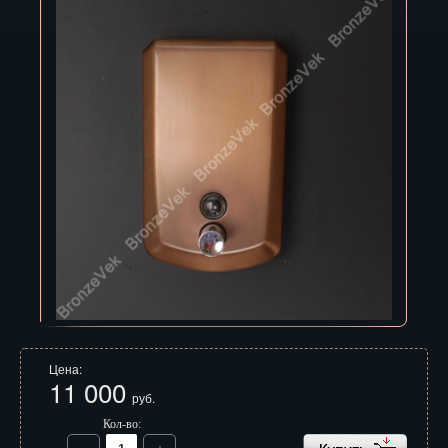
Владивосток
Владикавказ
Владимир
Волгоград
Вологда
Воронеж
Горно-Алтайск
Грозный
Дзержинск
Цена:
Екатеринбург
11 000
руб.
Зеленоград
Кол-во: