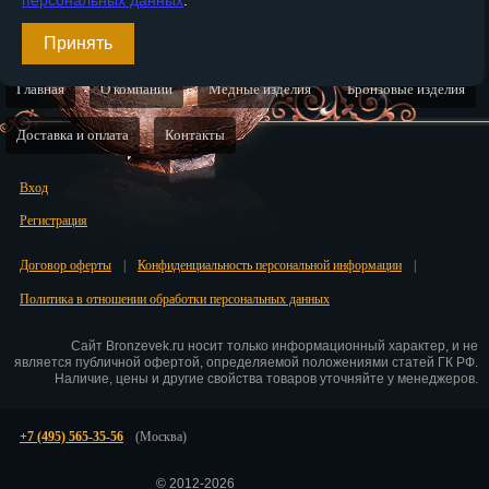
персональных данных
.
Чебоксары
Принять
Челябинск
Главная
О компании
Медные изделия
Бронзовые изделия
Череповец
Доставка и оплата
Контакты
Черкесск
Чита
Вход
Регистрация
Элиста
Договор оферты
|
Конфиденциальность персональной информации
Южно-Сахалинск
|
Политика в отношении обработки персональных данных
Якутск
Сайт Bronzevek.ru носит только информационный характер, и не
Ярославль
является публичной офертой, определяемой положениями статей ГК РФ.
Наличие, цены и другие свойства товаров уточняйте у менеджеров.
+7 (495) 565-35-56
(Москва)
© 2012-2026