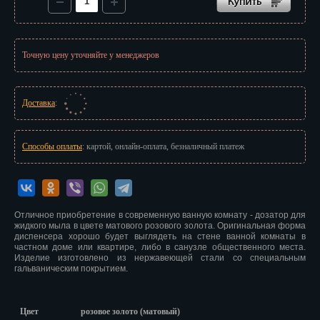
Иваново
Ижевск
Точную цену уточняйте у менеджеров
Иркутск
Йошкар-Ола
Доставка
:
Казань
Способы оплаты
: картой, онлайн-оплата, безналичный платеж
Калининград
Калуга
Кемерово
Отличное приобретение в современную ванную комнату - дозатор для
жидкого мыла в цвете матового розового золота. Оригинальная форма
диспенсера хорошо будет выглядеть на стене ванной комнаты в
Киров
частном доме или квартире, либо в санузле общественного места.
Изделие изготовлено из нержавеющей стали со специальным
Кострома
гальваническим покрытием.
Краснодар
Цвет
розовое золото (матовый)