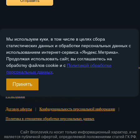
Пенза
Пермь
Петрозаводск
Мы используем куки, в том числе в целях сбора
статистических данных и обработки персональных данных с
Петр.-Камчатский
использованием интернет-сервиса «Яндекс.Метрика».
Продолжая использовать сайт, вы соглашаетесь на
Главная
О компании
Медные изделия
Подольск
Бронзовые изделия
обработку файлов cookie и с
Политикой обработки
Псков
персональных данных
.
Доставка и оплата
Контакты
Ростов-на-Дону
Принять
Вход
Рязань
Регистрация
Салехард
Договор оферты
|
Конфиденциальность персональной информации
|
Политика в отношении обработки персональных данных
Самара
Сайт Bronzevek.ru носит только информационный характер, и не
Санкт-Петербург
является публичной офертой, определяемой положениями статей ГК РФ.