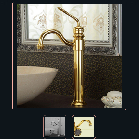
Владивосток
Владикавказ
Владимир
Волгоград
Вологда
Воронеж
Горно-Алтайск
Грозный
Дзержинск
Екатеринбург
Зеленоград