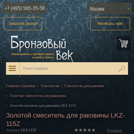
+7 (495) 565-35-56
Москва
Абакан
Заказать звонок
Написать нам
Анадырь
Архангельск
Астрахань
Барнаул
Белгород
Главная страница
Смесители
Смесители для раковин
›
›
Биробиджан
Золотые смесители для раковины
›
Благовещенск
›
Золотой смеситель для раковины LKZ-115Z
Золотой смеситель для раковины LKZ-
Брянск
115Z
Великий Новгород
Артикул:
LKZ-115Z
0
отзывов