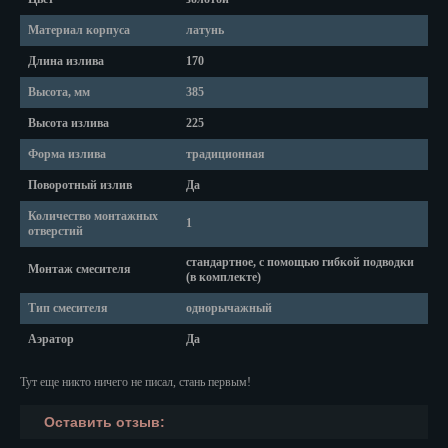
Красноярск
Материал корпуса
латунь
Курган
Длина излива
170
Курск
Высота, мм
385
Высота излива
225
Кызыл
Форма излива
традиционная
Липецк
Поворотный излив
Да
Магадан
Количество монтажных
1
отверстий
Магас
стандартное, с помощью гибкой подводки
Монтаж смесителя
(в комплекте)
Майкоп
Тип смесителя
однорычажный
Махачкала
Аэратор
Да
Мурманск
Тут еще никто ничего не писал, стань первым!
Набережные Челны
Оставить отзыв:
Назрань