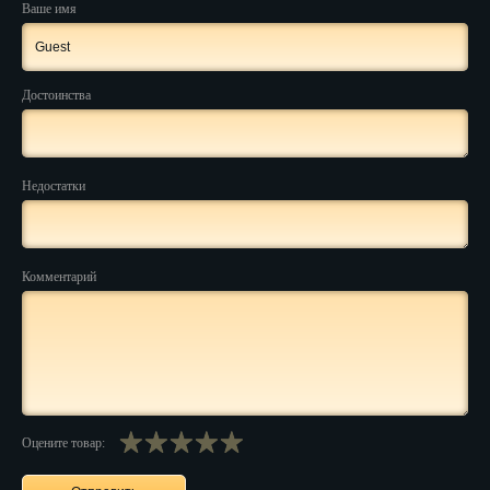
Ваше имя
Нальчик
Нарьян-Мар
Достоинства
Ниж. Новгород
Новокузнецк
Недостатки
Новороссийск
Новосибирск
Комментарий
Новочеркасск
Норильск
Омск
Орёл
Оцените товар:
Оренбург