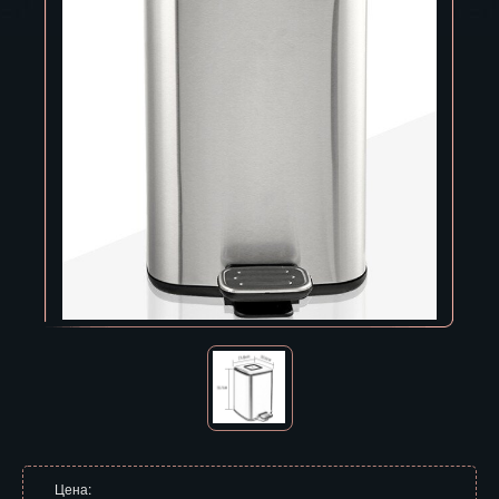
Владивосток
Владикавказ
Владимир
Волгоград
Вологда
Воронеж
Горно-Алтайск
Грозный
Дзержинск
Екатеринбург
Зеленоград
Цена: