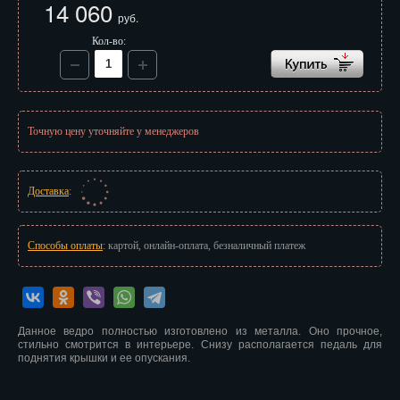
14 060
Иваново
руб.
Кол-во:
Ижевск
Иркутск
Йошкар-Ола
Точную цену уточняйте у менеджеров
Казань
Калининград
Доставка
:
Калуга
Способы оплаты
: картой, онлайн-оплата, безналичный платеж
Кемерово
Киров
Данное ведро полностью изготовлено из металла. Оно прочное,
Кострома
стильно смотрится в интерьере. Снизу располагается педаль для
поднятия крышки и ее опускания.
Краснодар