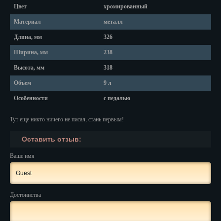
Красноярск
Цвет
хромированный
Курган
Материал
металл
Длина, мм
326
Курск
Ширина, мм
238
Кызыл
Высота, мм
318
Липецк
Объем
9 л
Особенности
с педалью
Магадан
Тут еще никто ничего не писал, стань первым!
Магас
Оставить отзыв:
Майкоп
Ваше имя
Махачкала
Мурманск
Достоинства
Набережные Челны
Назрань