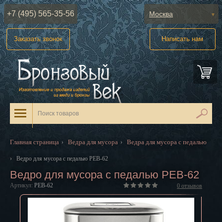
+7 (495) 565-35-56
Москва
Абакан
Заказать звонок
Написать нам
Анадырь
Архангельск
Астрахань
Барнаул
Белгород
Главная страница
Ведра для мусора
Ведра для мусора с педалью
›
›
Биробиджан
›
Ведро для мусора с педалью PEB-62
Ведро для мусора с педалью PEB-62
Благовещенск
Артикул:
PEB-62
0
отзывов
Брянск
Великий Новгород