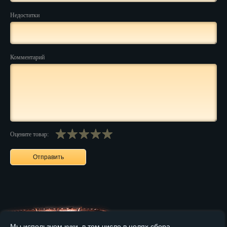
Недостатки
Нальчик
Нарьян-Мар
Комментарий
Ниж. Новгород
Новокузнецк
Новороссийск
Новосибирск
Оцените товар:
Новочеркасск
Норильск
Омск
Орёл
Оренбург
Мы используем куки, в том числе в целях сбора