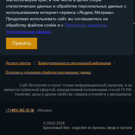
статистических данных и обработки персональных данных с
Пенза
использованием интернет-сервиса «Яндекс.Метрика».
Главная
О компании
Медные изделия
Бронзовые изделия
Продолжая использовать сайт, вы соглашаетесь на
Пермь
обработку файлов cookie и с
Политикой обработки
Доставка и оплата
Контакты
персональных данных
.
Петрозаводск
Вход
Принять
Петр.-Камчатский
Регистрация
Подольск
Договор оферты
|
Конфиденциальность персональной информации
|
Псков
Политика в отношении обработки персональных данных
Ростов-на-Дону
Сайт Bronzevek.ru носит только информационный характер, и не
является публичной офертой, определяемой положениями статей ГК РФ.
Рязань
Наличие, цены и другие свойства товаров уточняйте у менеджеров.
Салехард
+7 (495) 565-35-56
(Москва)
Самара
© 2012-2026
Бронзовый Век - изделия из бронзы, меди и латуни
Санкт-Петербург