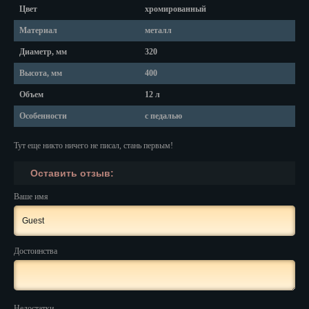
Красноярск
Цвет
хромированный
Курган
Материал
металл
Диаметр, мм
320
Курск
Высота, мм
400
Кызыл
Объем
12 л
Липецк
Особенности
с педалью
Магадан
Тут еще никто ничего не писал, стань первым!
Магас
Оставить отзыв:
Майкоп
Ваше имя
Махачкала
Мурманск
Достоинства
Набережные Челны
Назрань
Недостатки