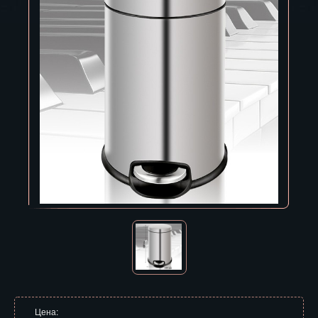
Владивосток
Владикавказ
Владимир
Волгоград
Вологда
Воронеж
Горно-Алтайск
Грозный
Дзержинск
Екатеринбург
Зеленоград
Цена: