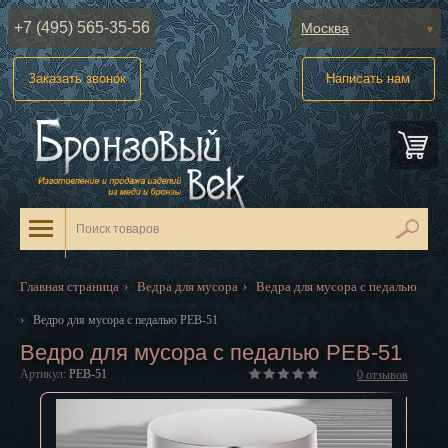
+7 (495) 565-35-56
Москва
Абакан
Заказать звонок
Написать нам
Анадырь
Архангельск
Астрахань
Барнаул
Белгород
Главная страница
Ведра для мусора
Ведра для мусора с педалью
›
›
Биробиджан
›
Ведро для мусора с педалью PEB-51
Ведро для мусора с педалью PEB-51
Благовещенск
Артикул:
PEB-51
0
отзывов
Брянск
Великий Новгород