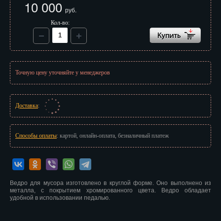
10 000
Иваново
руб.
Кол-во:
Ижевск
Иркутск
Йошкар-Ола
Точную цену уточняйте у менеджеров
Казань
Калининград
Доставка
:
Калуга
Способы оплаты
: картой, онлайн-оплата, безналичный платеж
Кемерово
Киров
Ведро для мусора изготовлено в круглой форме. Оно выполнено из
Кострома
металла, с покрытием хромированного цвета. Ведро обладает
удобной в использовании педалью.
Краснодар