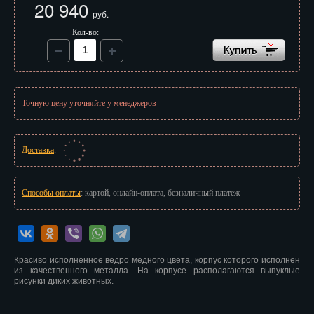
20 940
Иваново
руб.
Кол-во:
Ижевск
Иркутск
Йошкар-Ола
Точную цену уточняйте у менеджеров
Казань
Калининград
Доставка
:
Калуга
Способы оплаты
: картой, онлайн-оплата, безналичный платеж
Кемерово
Киров
Красиво исполненное ведро медного цвета, корпус которого исполнен
Кострома
из качественного металла. На корпусе располагаются выпуклые
рисунки диких животных.
Краснодар