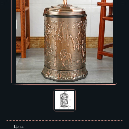
Владивосток
Владикавказ
Владимир
Волгоград
Вологда
Воронеж
Горно-Алтайск
Грозный
Дзержинск
Екатеринбург
Зеленоград
Цена: