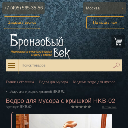
+7 (495) 565-35-56
Москва
Абакан
Заказать звонок
Написать нам
Анадырь
Архангельск
Астрахань
Барнаул
Белгород
Главная страница
Ведра для мусора
Медные ведра для мусора
›
›
Биробиджан
›
Ведро для мусора с крышкой HKB-02
Ведро для мусора с крышкой HKB-02
Благовещенск
Артикул:
HKB-02
0
отзывов
Брянск
Великий Новгород