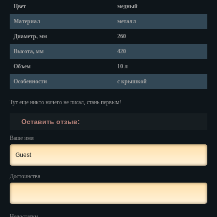
Красноярск
Цвет
медный
Курган
Материал
металл
Диаметр, мм
260
Курск
Высота, мм
420
Кызыл
Объем
10 л
Липецк
Особенности
с крышкой
Магадан
Тут еще никто ничего не писал, стань первым!
Магас
Оставить отзыв:
Майкоп
Ваше имя
Махачкала
Мурманск
Достоинства
Набережные Челны
Назрань
Недостатки