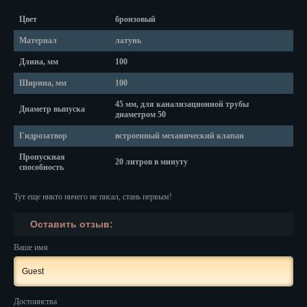
Красноярск
Цвет
бронзовый
Курган
Материал
латунь
Курск
Длина, мм
100
Ширина, мм
100
Кызыл
45 мм, для канализационной трубы
Диаметр выпуска
Липецк
диаметром 50
Гидрозатвор
встроенный механический клапан
Магадан
Пропускная
20 литров в минуту
Магас
способность
Майкоп
Тут еще никто ничего не писал, стань первым!
Махачкала
Оставить отзыв:
Ваше имя
Мурманск
Набережные Челны
Достоинства
Назрань