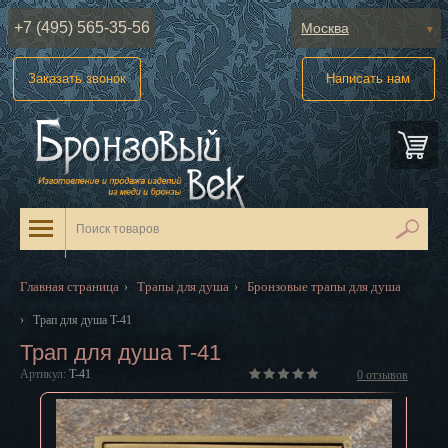
+7 (495) 565-35-56
Москва
Абакан
Заказать звонок
Написать нам
Анадырь
Архангельск
Астрахань
Барнаул
Белгород
Главная страница
Трапы для душа
Бронзовые трапы для душа
›
›
Биробиджан
›
Трап для душа T-41
Трап для душа T-41
Благовещенск
Артикул:
T-41
0
отзывов
Брянск
Великий Новгород