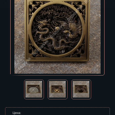
Владивосток
Владикавказ
Владимир
Волгоград
Вологда
Воронеж
Горно-Алтайск
Грозный
Дзержинск
Екатеринбург
Зеленоград
Цена: