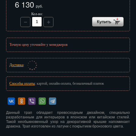
6 130
Иваново
руб.
Кол-во:
Ижевск
Иркутск
Йошкар-Ола
Точную цену уточняйте у менеджеров
Казань
Калининград
Доставка
:
Калуга
Способы оплаты
: картой, онлайн-оплата, безналичный платеж
Кемерово
Киров
Данный трап обладает превосходным дмзайном, специально
Кострома
разработанным для интерьеров в японском или китайском стилей.
Такой необыкновенный узор на декоративной крышке напоминает
Краснодар
дракона. Трап изготовлен из латуни с покрытием бронзового цвета.