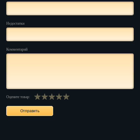
Нальчик
Недостатки
Нарьян-Мар
Ниж. Новгород
Новокузнецк
Комментарий
Новороссийск
Новосибирск
Новочеркасск
Оцените товар:
Норильск
Омск
Орёл
Оренбург