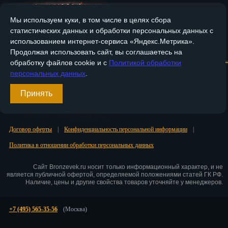
Пенза
Мы используем куки, в том числе в целях сбора
статистических данных и обработки персональных данных с
Пермь
использованием интернет-сервиса «Яндекс.Метрика».
Главная
О компании
Медные изделия
Бронзовые изделия
Продолжая использовать сайт, вы соглашаетесь на
Петрозаводск
обработку файлов cookie и с
Политикой обработки
Доставка и оплата
Контакты
персональных данных
.
Петр.-Камчатский
Принять
Вход
Подольск
Регистрация
Псков
Договор оферты
|
Конфиденциальность персональной информации
|
Ростов-на-Дону
Политика в отношении обработки персональных данных
Рязань
Сайт Bronzevek.ru носит только информационный характер, и не
является публичной офертой, определяемой положениями статей ГК РФ.
Салехард
Наличие, цены и другие свойства товаров уточняйте у менеджеров.
Самара
+7 (495) 565-35-56
(Москва)
Санкт-Петербург