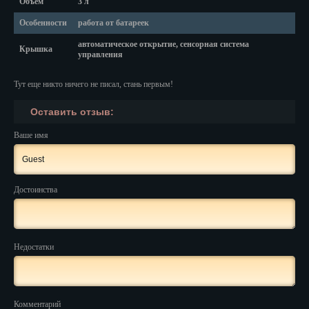
Объем
3 л
Красноярск
Особенности
работа от батареек
Курган
автоматическое открытие, сенсорная система
Крышка
управления
Курск
Тут еще никто ничего не писал, стань первым!
Кызыл
Оставить отзыв:
Липецк
Ваше имя
Магадан
Магас
Достоинства
Майкоп
Махачкала
Недостатки
Мурманск
Набережные Челны
Комментарий
Назрань