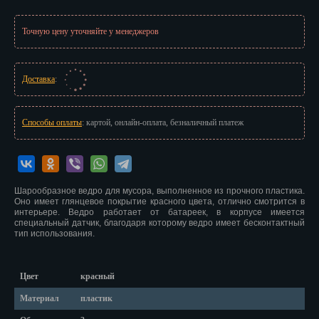
Иваново
Точную цену уточняйте у менеджеров
Ижевск
Иркутск
Доставка
:
Йошкар-Ола
Казань
Способы оплаты
: картой, онлайн-оплата, безналичный платеж
Калининград
Калуга
Шарообразное ведро для мусора, выполненное из прочного пластика.
Оно имеет глянцевое покрытие красного цвета, отлично смотрится в
Кемерово
интерьере. Ведро работает от батареек, в корпусе имеется
специальный датчик, благодаря которому ведро имеет бесконтактный
тип использования.
Киров
Кострома
Цвет
красный
Краснодар
Материал
пластик