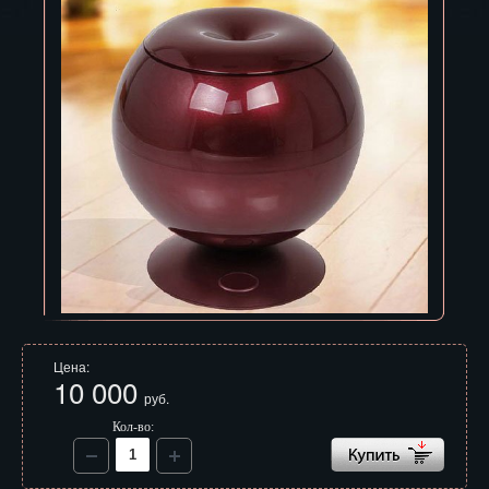
Владивосток
Владикавказ
Владимир
Волгоград
Вологда
Воронеж
Горно-Алтайск
Грозный
Цена:
Дзержинск
10 000
руб.
Екатеринбург
Кол-во:
Зеленоград