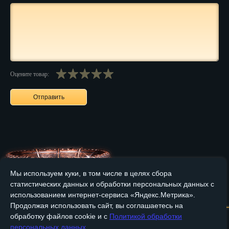
Нальчик
Нарьян-Мар
Ниж. Новгород
Оцените товар:
Новокузнецк
Новороссийск
Новосибирск
Новочеркасск
Норильск
Мы используем куки, в том числе в целях сбора
Омск
статистических данных и обработки персональных данных с
Главная
О компании
Медные изделия
Бронзовые изделия
использованием интернет-сервиса «Яндекс.Метрика».
Орёл
Продолжая использовать сайт, вы соглашаетесь на
Доставка и оплата
Контакты
обработку файлов cookie и с
Политикой обработки
Оренбург
персональных данных
.