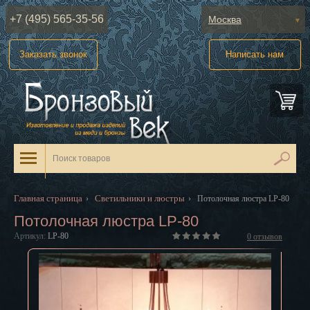
+7 (495) 565-35-56
Москва
Абакан
Заказать звонок
Написать нам
Анадырь
Архангельск
Астрахань
Барнаул
Белгород
Главная страница
Светильники и люстры
›
›
Потолочная люстра LP-80
Биробиджан
Потолочная люстра LP-80
Артикул:
LP-80
0
отзывов
Благовещенск
Брянск
Великий Новгород