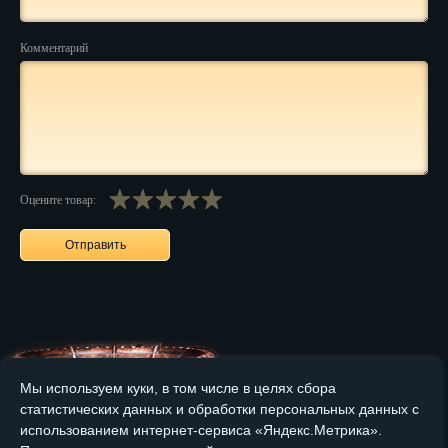
Нальчик
Комментарий
Нарьян-Мар
Ниж. Новгород
Новокузнецк
Новороссийск
Оцените товар:
Новосибирск
Новочеркасск
Норильск
Омск
Мы используем куки, в том числе в целях сбора
Орёл
статистических данных и обработки персональных данных с
использованием интернет-сервиса «Яндекс.Метрика».
Главная
О компании
Медные изделия
Бронзовые изделия
Оренбург