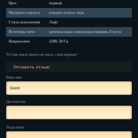
Красноярск
Цвет
медный
Материал корпуса
кованое железо, медь
Курган
Стиль исполнения
Лофт
Курск
Источник света
оригинальная лампа накаливания, 8 штук
Кызыл
Напряжение
220В, 50 Гц
Липецк
Тут еще никто ничего не писал, стань первым!
Магадан
Оставить отзыв:
Магас
Ваше имя
Майкоп
Махачкала
Достоинства
Мурманск
Набережные Челны
Недостатки
Назрань