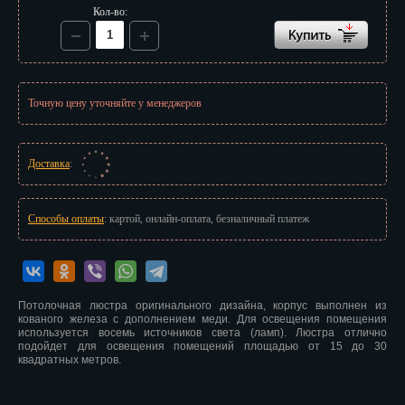
Иваново
Кол-во:
Ижевск
Иркутск
Точную цену уточняйте у менеджеров
Йошкар-Ола
Казань
Доставка
:
Калининград
Способы оплаты
: картой, онлайн-оплата, безналичный платеж
Калуга
Кемерово
Киров
Потолочная люстра оригинального дизайна, корпус выполнен из
кованого железа с дополнением меди. Для освещения помещения
используется восемь источников света (ламп). Люстра отлично
Кострома
подойдет для освещения помещений площадью от 15 до 30
квадратных метров.
Краснодар