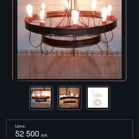
Владивосток
Владикавказ
Владимир
Волгоград
Вологда
Воронеж
Горно-Алтайск
Грозный
Дзержинск
Екатеринбург
Цена:
52 500
Зеленоград
руб.