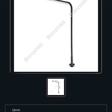
Владивосток
Владикавказ
Владимир
Волгоград
Вологда
Воронеж
Горно-Алтайск
Грозный
Дзержинск
Екатеринбург
Зеленоград
Цена: