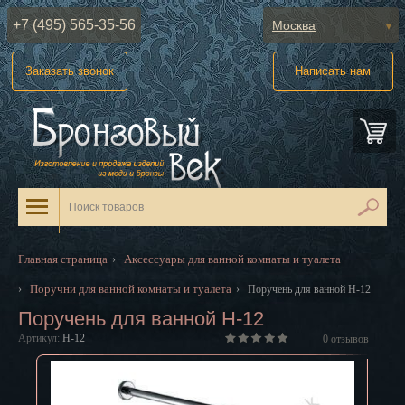
+7 (495) 565-35-56
Москва
Абакан
Заказать звонок
Написать нам
Анадырь
Архангельск
Астрахань
Барнаул
Белгород
Главная страница
Аксессуары для ванной комнаты и туалета
›
Биробиджан
Поручни для ванной комнаты и туалета
›
›
Поручень для ванной H-12
Поручень для ванной H-12
Благовещенск
Артикул:
H-12
0
отзывов
Брянск
Великий Новгород