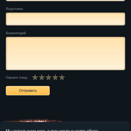
Недостатки
Нальчик
Нарьян-Мар
Комментарий
Ниж. Новгород
Новокузнецк
Новороссийск
Новосибирск
Оцените товар:
Новочеркасск
Норильск
Омск
Орёл
Оренбург
Мы используем куки, в том числе в целях сбора