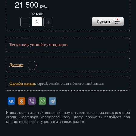
21 500
Иваново
руб.
Кол-во:
Ижевск
Иркутск
Йошкар-Ола
Точную цену уточняйте у менеджеров
Казань
Калининград
Доставка
:
Калуга
Способы оплаты
: картой, онлайн-оплата, безналичный платеж
Кемерово
Киров
Напольно-настенный опорный поручень изготовлен из нержавеющей
Кострома
стали. Благодаря хромированному цвету, поручень подойдет под
многие интерьеры туалетов и ванных комнат.
Краснодар