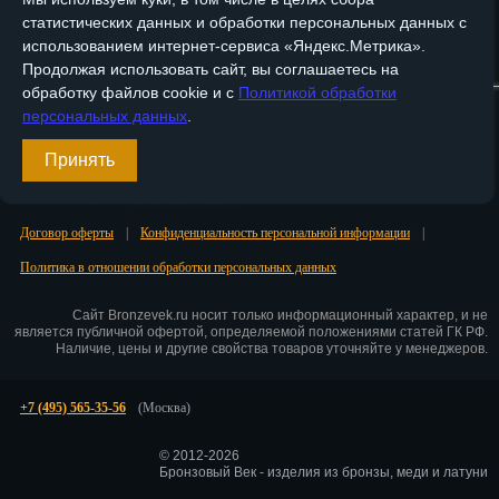
статистических данных и обработки персональных данных с
Пенза
использованием интернет-сервиса «Яндекс.Метрика».
Главная
О компании
Медные изделия
Бронзовые изделия
Продолжая использовать сайт, вы соглашаетесь на
Пермь
обработку файлов cookie и с
Политикой обработки
Доставка и оплата
Контакты
персональных данных
.
Петрозаводск
Вход
Принять
Петр.-Камчатский
Регистрация
Подольск
Договор оферты
|
Конфиденциальность персональной информации
|
Псков
Политика в отношении обработки персональных данных
Ростов-на-Дону
Сайт Bronzevek.ru носит только информационный характер, и не
является публичной офертой, определяемой положениями статей ГК РФ.
Рязань
Наличие, цены и другие свойства товаров уточняйте у менеджеров.
Салехард
+7 (495) 565-35-56
(Москва)
Самара
© 2012-2026
Бронзовый Век - изделия из бронзы, меди и латуни
Санкт-Петербург