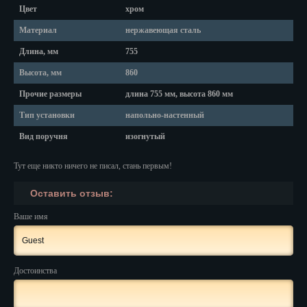
Красноярск
Цвет
хром
Курган
Материал
нержавеющая сталь
Длина, мм
755
Курск
Высота, мм
860
Кызыл
Прочие размеры
длина 755 мм, высота 860 мм
Липецк
Тип установки
напольно-настенный
Вид поручня
изогнутый
Магадан
Тут еще никто ничего не писал, стань первым!
Магас
Оставить отзыв:
Майкоп
Ваше имя
Махачкала
Мурманск
Достоинства
Набережные Челны
Назрань