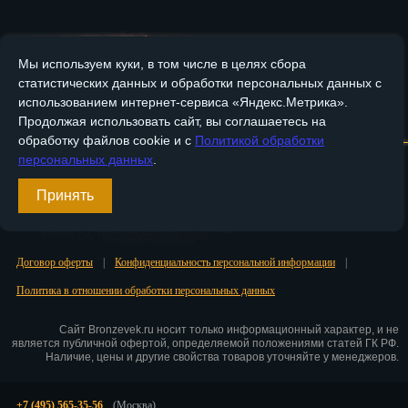
Пенза
Пермь
Мы используем куки, в том числе в целях сбора
статистических данных и обработки персональных данных с
Петрозаводск
использованием интернет-сервиса «Яндекс.Метрика».
Главная
О компании
Медные изделия
Бронзовые изделия
Продолжая использовать сайт, вы соглашаетесь на
Петр.-Камчатский
обработку файлов cookie и с
Политикой обработки
Доставка и оплата
Контакты
персональных данных
.
Подольск
Принять
Вход
Псков
Регистрация
Ростов-на-Дону
Договор оферты
|
Конфиденциальность персональной информации
|
Рязань
Политика в отношении обработки персональных данных
Салехард
Сайт Bronzevek.ru носит только информационный характер, и не
является публичной офертой, определяемой положениями статей ГК РФ.
Самара
Наличие, цены и другие свойства товаров уточняйте у менеджеров.
Санкт-Петербург
+7 (495) 565-35-56
(Москва)