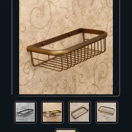
Владивосток
Владикавказ
Владимир
Волгоград
Вологда
Воронеж
Горно-Алтайск
Грозный
Дзержинск
Екатеринбург
Зеленоград