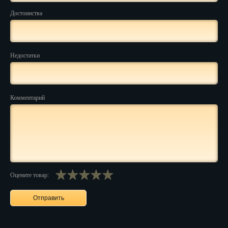
Достоинства
Нальчик
Нарьян-Мар
Недостатки
Ниж. Новгород
Новокузнецк
Комментарий
Новороссийск
Новосибирск
Новочеркасск
Норильск
Оцените товар:
Омск
Орёл
Оренбург