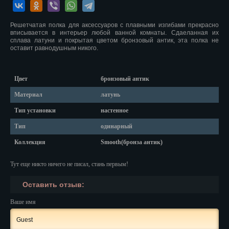
Красноярск
Курган
Решетчатая полка для аксессуаров с плавными изгибами прекрасно
вписывается в интерьер любой ванной комнаты. Сдаеланная их
сплава латуни и покрытая цветом бронзовый антик, эта полка не
Курск
оставит равнодушным никого.
Кызыл
Цвет
бронзовый антик
Липецк
Материал
латунь
Магадан
Тип установки
настенное
Магас
Тип
одинарный
Коллекция
Smooth(бронза антик)
Майкоп
Тут еще никто ничего не писал, стань первым!
Махачкала
Оставить отзыв:
Мурманск
Ваше имя
Набережные Челны
Назрань