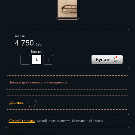
Иваново
Ижевск
Иркутск
Цена:
4 750
Йошкар-Ола
руб.
Казань
Кол-во:
Калининград
Калуга
Точную цену уточняйте у менеджеров
Кемерово
Киров
Доставка
:
Кострома
Способы оплаты
: картой, онлайн-оплата, безналичный платеж
Краснодар