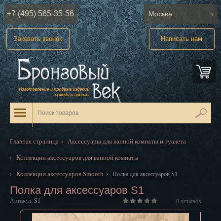
+7 (495) 565-35-56
Москва
Абакан
Заказать звонок
Написать нам
Анадырь
Архангельск
Астрахань
Барнаул
Белгород
Главная страница
Аксессуары для ванной комнаты и туалета
›
Биробиджан
Коллекции аксессуаров для ванной комнаты
›
Благовещенск
Коллекции аксессуаров Smooth
›
›
Полка для аксессуаров S1
Полка для аксессуаров S1
Брянск
Артикул:
S1
0
отзывов
Великий Новгород