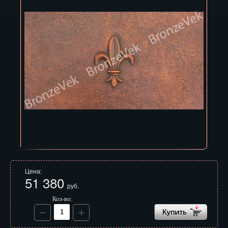
Владивосток
Владикавказ
Владимир
Волгоград
Вологда
Воронеж
Горно-Алтайск
Грозный
Цена:
Дзержинск
51 380
руб.
Екатеринбург
Кол-во:
Зеленоград