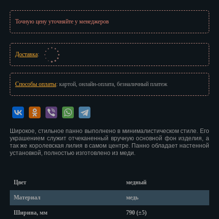
Иваново
Точную цену уточняйте у менеджеров
Ижевск
Иркутск
Доставка
:
Йошкар-Ола
Казань
Способы оплаты
: картой, онлайн-оплата, безналичный платеж
Калининград
Калуга
Широкое, стильное панно выполнено в минималистическом стиле. Его
украшением служит отчеканенный вручную основной фон изделия, а
Кемерово
так же королевская лилия в самом центре. Панно обладает настенной
установкой, полностью изготовлено из меди.
Киров
Кострома
Цвет
медный
Материал
медь
Краснодар
Ширина, мм
790 (±5)