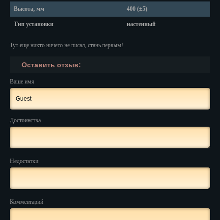
Красноярск
Высота, мм
400 (±5)
Курган
Тип установки
настенный
Курск
Тут еще никто ничего не писал, стань первым!
Кызыл
Оставить отзыв:
Липецк
Ваше имя
Магадан
Магас
Достоинства
Майкоп
Махачкала
Недостатки
Мурманск
Набережные Челны
Комментарий
Назрань