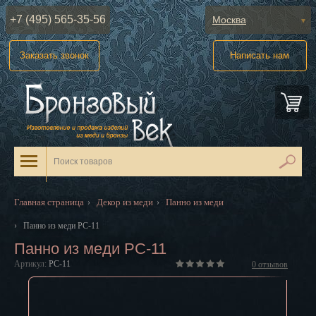
+7 (495) 565-35-56
Москва
Абакан
Заказать звонок
Написать нам
Анадырь
Архангельск
Астрахань
Барнаул
Белгород
Главная страница
Декор из меди
Панно из меди
›
›
Биробиджан
›
Панно из меди PC-11
Панно из меди PC-11
Благовещенск
Артикул:
PC-11
0
отзывов
Брянск
Великий Новгород