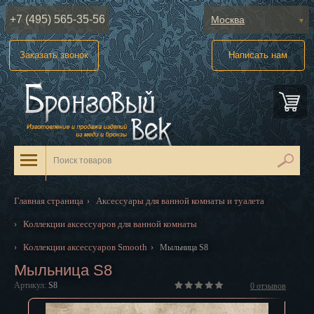
+7 (495) 565-35-56
Москва
Абакан
Заказать звонок
Написать нам
Анадырь
Архангельск
Астрахань
Барнаул
Белгород
Главная страница
Аксессуары для ванной комнаты и туалета
›
Биробиджан
Коллекции аксессуаров для ванной комнаты
›
Благовещенск
Коллекции аксессуаров Smooth
›
›
Мыльница S8
Мыльница S8
Брянск
Артикул:
S8
0
отзывов
Великий Новгород