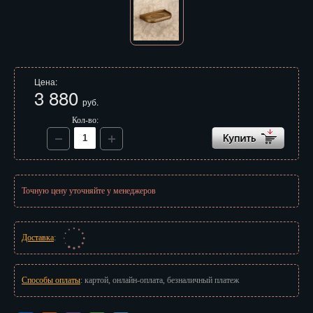
Иваново
Ижевск
Иркутск
Цена:
3 880
Йошкар-Ола
руб.
Казань
Кол-во:
Калининград
Калуга
Точную цену уточняйте у менеджеров
Кемерово
Киров
Доставка
:
Кострома
Способы оплаты
: картой, онлайн-оплата, безналичный платеж
Краснодар