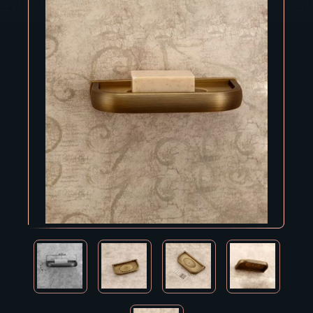
Владивосток
Владикавказ
Владимир
Волгоград
Вологда
Воронеж
Горно-Алтайск
Грозный
Дзержинск
Екатеринбург
Зеленоград