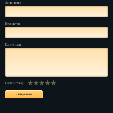
Достоинства
Нальчик
Нарьян-Мар
Недостатки
Ниж. Новгород
Новокузнецк
Комментарий
Новороссийск
Новосибирск
Новочеркасск
Норильск
Оцените товар:
Омск
Орёл
Оренбург