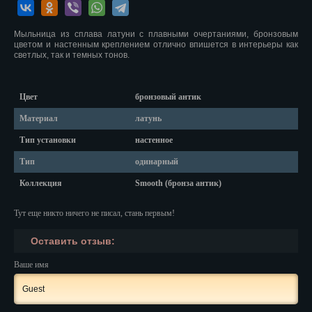
Красноярск
Курган
Мыльница из сплава латуни с плавными очертаниями, бронзовым
цветом и настенным креплением отлично впишется в интерьеры как
светлых, так и темных тонов.
Курск
Кызыл
Цвет
бронзовый антик
Липецк
Материал
латунь
Тип установки
настенное
Магадан
Тип
одинарный
Магас
Коллекция
Smooth (бронза антик)
Майкоп
Тут еще никто ничего не писал, стань первым!
Махачкала
Оставить отзыв:
Мурманск
Ваше имя
Набережные Челны
Назрань