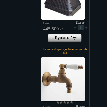
Кол-во:
Цена:
445 500
руб.
Бронзовый кран для бани, сауны BT-
315
Кол-во: