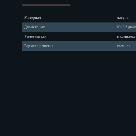
Липецк
Магадан
Магас
Материал
латунь
Майкоп
Диаметр, мм
89 (3,5 дюй
Махачкала
Уплотнители
в комплект
Мурманск
Набережные
Верхняя решетка
съемная
Назрань
Нальчик
Нарьян-Мар
Ниж. Новгор
Новокузнецк
Новороссийс
Новосибирск
Новочеркасс
Норильск
Омск
Орёл