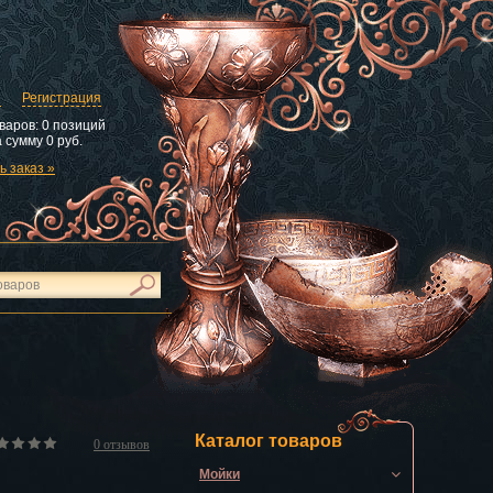
и
Регистрация
варов:
0 позиций
 сумму
0 руб.
 заказ »
Каталог товаров
0
отзывов
Мойки