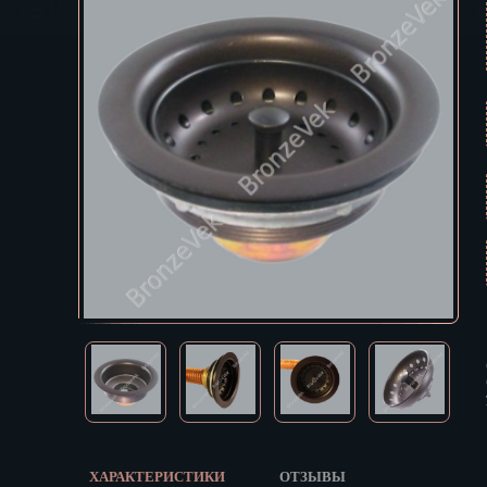
Екатеринбур
В КОРЗИНУ
Зеленоград
Иваново
Ижевск
Иркутск
Йошкар-Ола
Казань
Калининград
Калуга
Кемерово
Киров
Кострома
Краснодар
Красноярск
Курган
Курск
Кызыл
ХАРАКТЕРИСТИКИ
ОТЗЫВЫ