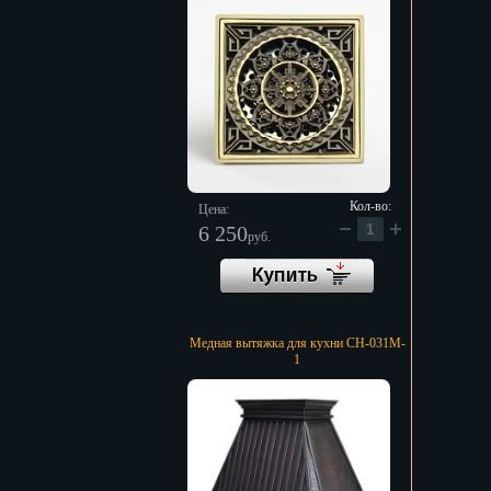
Кол-во:
Цена:
6 250
руб.
Медная вытяжка для кухни CH-031M-
1