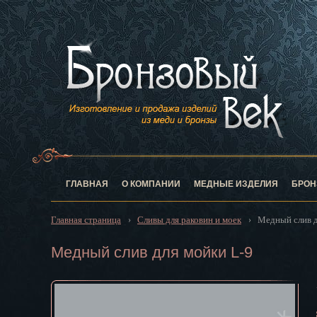
Анадырь
Архангельск
Астрахань
Барнаул
Белгород
Биробиджан
Благовещен
Брянск
Великий Нов
Владивосток
ГЛАВНАЯ
О КОМПАНИИ
МЕДНЫЕ ИЗДЕЛИЯ
БРОН
Владикавказ
Владимир
Главная страница
Сливы для раковин и моек
Медный слив д
›
›
Волгоград
Вологда
Медный слив для мойки L-9
Воронеж
Горно-Алтай
Грозный
Дзержинск