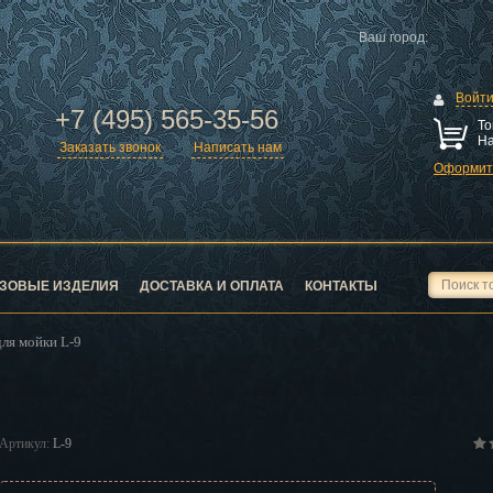
Ваш город:
Войт
+7 (495) 565-35-56
То
На
Заказать звонок
Написать нам
Оформить
ск
город
ЗОВЫЕ ИЗДЕЛИЯ
ДОСТАВКА И ОПЛАТА
КОНТАКТЫ
ля мойки L-9
ск
Артикул:
L-9