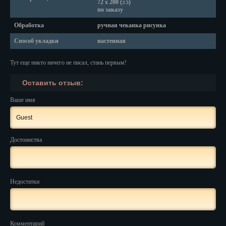
Красноярск
72 х 200 (±5)
по заказу
Курган
Обработка
ручная чеканка рисунка
Способ укладки
настенная
Курск
Кызыл
Тут еще никто ничего не писал, стань первым!
Оставить отзыв:
Липецк
Ваше имя
Магадан
Магас
Достоинства
Майкоп
Махачкала
Недостатки
Мурманск
Набережные Челны
Комментарий
Назрань