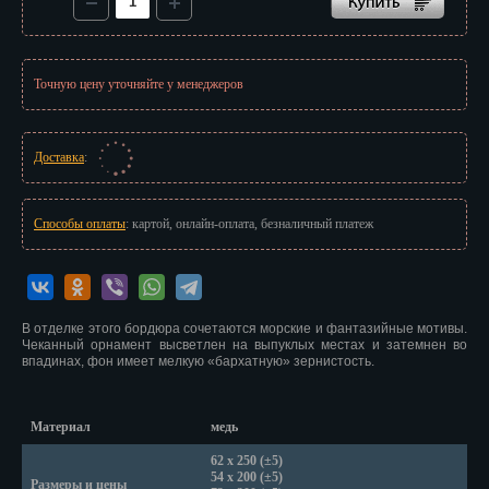
Иваново
Ижевск
Точную цену уточняйте у менеджеров
Иркутск
Йошкар-Ола
Доставка
:
Казань
Способы оплаты
: картой, онлайн-оплата, безналичный платеж
Калининград
Калуга
Кемерово
В отделке этого бордюра сочетаются морские и фантазийные мотивы.
Чеканный орнамент высветлен на выпуклых местах и затемнен во
впадинах, фон имеет мелкую «бархатную» зернистость.
Киров
Кострома
Материал
медь
Краснодар
62 х 250 (±5)
54 х 200 (±5)
Размеры и цены