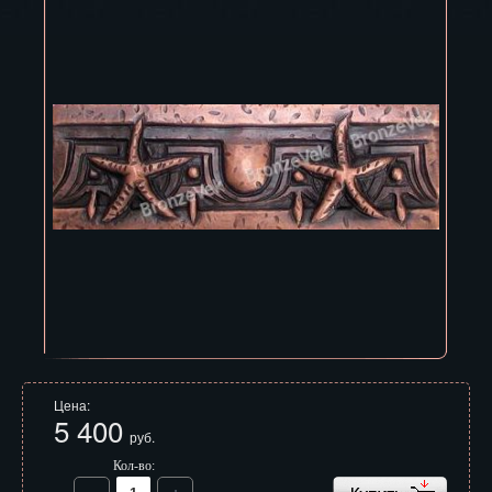
Владивосток
Владикавказ
Владимир
Волгоград
Вологда
Воронеж
Горно-Алтайск
Грозный
Дзержинск
Цена:
Екатеринбург
5 400
руб.
Зеленоград
Кол-во: