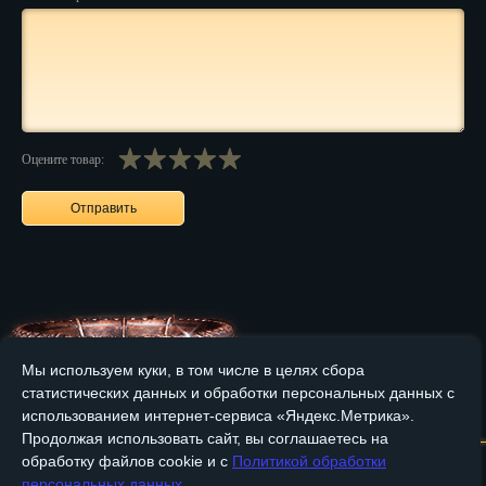
Нальчик
Нарьян-Мар
Ниж. Новгород
Оцените товар:
Новокузнецк
Новороссийск
Новосибирск
Новочеркасск
Норильск
Мы используем куки, в том числе в целях сбора
Омск
статистических данных и обработки персональных данных с
Главная
О компании
Медные изделия
Бронзовые изделия
использованием интернет-сервиса «Яндекс.Метрика».
Орёл
Продолжая использовать сайт, вы соглашаетесь на
Доставка и оплата
Контакты
обработку файлов cookie и с
Политикой обработки
Оренбург
персональных данных
.