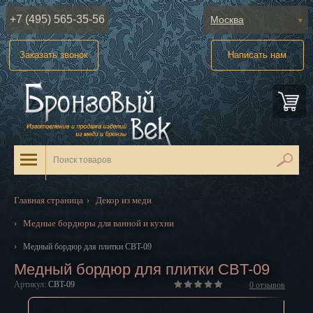
+7 (495) 565-35-56
Москва
Абакан
Заказать звонок
Написать нам
Анадырь
Архангельск
Астрахань
Барнаул
Белгород
Главная страница
Декор из меди
›
Биробиджан
Медные бордюры для ванной и кухни
›
Благовещенск
›
Медный бордюр для плитки CBT-09
Медный бордюр для плитки CBT-09
Брянск
Артикул:
CBT-09
0
отзывов
Великий Новгород