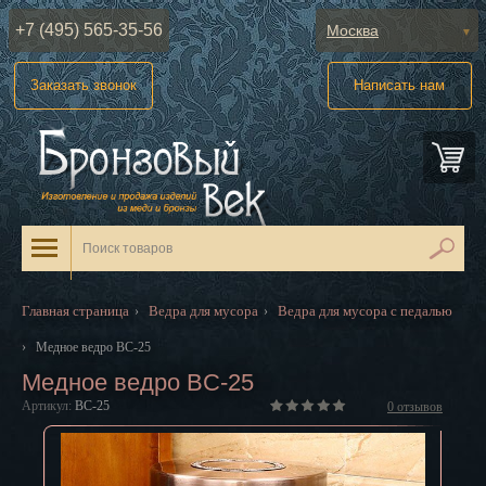
+7 (495) 565-35-56
Москва
Абакан
Заказать звонок
Написать нам
Анадырь
Архангельск
Астрахань
Барнаул
Белгород
Главная страница
Ведра для мусора
Ведра для мусора с педалью
›
›
Биробиджан
›
Медное ведро BC-25
Медное ведро BC-25
Благовещенск
Артикул:
BC-25
0
отзывов
Брянск
Великий Новгород