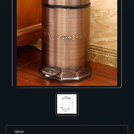
Владивосток
Владикавказ
Владимир
Волгоград
Вологда
Воронеж
Горно-Алтайск
Грозный
Дзержинск
Екатеринбург
Зеленоград
Цена: