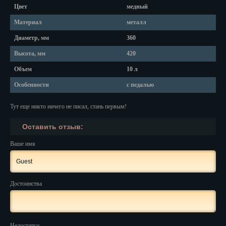
Красноярск
Цвет
медный
Курган
Материал
металл
Диаметр, мм
360
Курск
Высота, мм
420
Кызыл
Объем
10 л
Липецк
Особенности
с педалью
Магадан
Тут еще никто ничего не писал, стань первым!
Магас
Оставить отзыв:
Майкоп
Ваше имя
Махачкала
Мурманск
Достоинства
Набережные Челны
Назрань
Недостатки