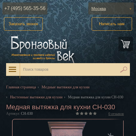
+7 (495) 565-35-56
Москва
Абакан
Заказать звонок
Написать нам
Анадырь
Архангельск
Астрахань
Барнаул
Белгород
Главная страница
Медные вытяжки для кухни
›
Биробиджан
Настенные вытяжки для кухни
›
›
Медная вытяжка для кухни CH-030
Медная вытяжка для кухни CH-030
Благовещенск
Артикул:
CH-030
0
отзывов
Брянск
Великий Новгород