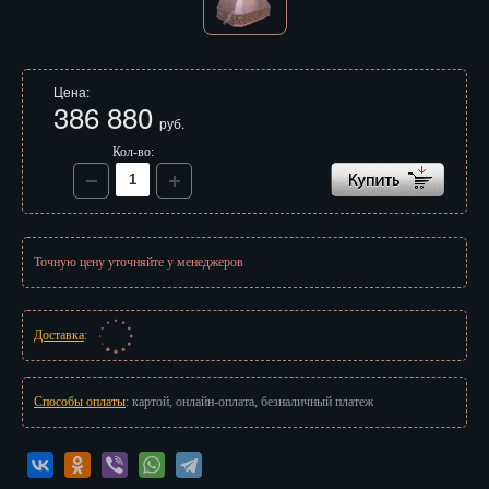
Иваново
Ижевск
Цена:
Иркутск
386 880
руб.
Йошкар-Ола
Кол-во:
Казань
Калининград
Точную цену уточняйте у менеджеров
Калуга
Кемерово
Доставка
:
Киров
Способы оплаты
: картой, онлайн-оплата, безналичный платеж
Кострома
Краснодар