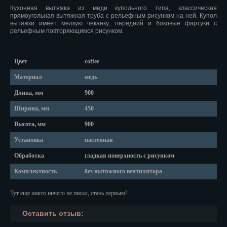
Красноярск
Кухонная вытяжка из меди купольного типа, классическая
прямоугольная вытяжная труба с рельефным рисунком на ней. Купол
Курган
вытяжки имеет мелкую чеканку, передний и боковые фартуки с
рельефным повторяющимся рисунком.
Курск
Цвет
coffee
Кызыл
Материал
медь
Липецк
Длина, мм
900
Магадан
Ширина, мм
450
Магас
Высота, мм
900
Установка
настенная
Майкоп
Обработка
гладкая поверхность с рисунком
Махачкала
Комплектность
без вытяжного вентилятора
Мурманск
Тут еще никто ничего не писал, стань первым!
Набережные Челны
Оставить отзыв:
Назрань