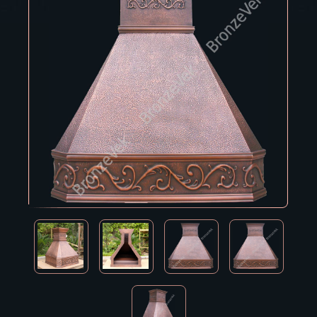
Владивосток
Владикавказ
Владимир
Волгоград
Вологда
Воронеж
Горно-Алтайск
Грозный
Дзержинск
Екатеринбург
Зеленоград