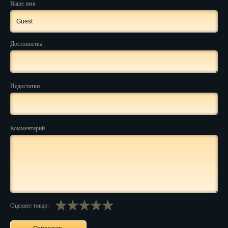
Ваше имя
Нальчик
Нарьян-Мар
Достоинства
Ниж. Новгород
Новокузнецк
Недостатки
Новороссийск
Новосибирск
Комментарий
Новочеркасск
Норильск
Омск
Орёл
Оцените товар:
Оренбург