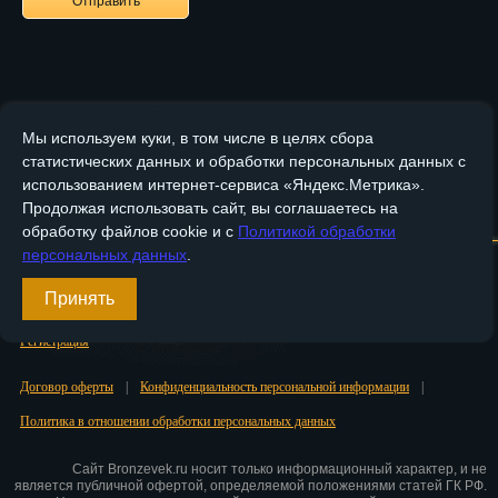
Пенза
Пермь
Петрозаводск
Мы используем куки, в том числе в целях сбора
статистических данных и обработки персональных данных с
Петр.-Камчатский
использованием интернет-сервиса «Яндекс.Метрика».
Продолжая использовать сайт, вы соглашаетесь на
Главная
О компании
Медные изделия
Бронзовые изделия
Подольск
обработку файлов cookie и с
Политикой обработки
Псков
персональных данных
.
Доставка и оплата
Контакты
Принять
Ростов-на-Дону
Вход
Регистрация
Рязань
Салехард
Договор оферты
|
Конфиденциальность персональной информации
|
Политика в отношении обработки персональных данных
Самара
Сайт Bronzevek.ru носит только информационный характер, и не
Санкт-Петербург
является публичной офертой, определяемой положениями статей ГК РФ.