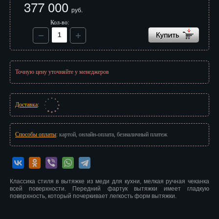
377 000
Иваново
руб.
Кол-во:
Ижевск
Иркутск
Йошкар-Ола
Точную цену уточняйте у менеджеров
Казань
Калининград
Доставка
:
Калуга
Способы оплаты
: картой, онлайн-оплата, безналичный платеж
Кемерово
Киров
Классика стиля в вытяжке из меди для кухни, мелкая ручная чеканка
Кострома
всей поверхности. Передний фартук вытяжки имеет гладкую
поверхность, который почеркивает легкость форм вытяжки.
Краснодар