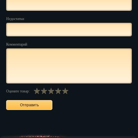
Нальчик
Недостатки
Нарьян-Мар
Ниж. Новгород
Комментарий
Новокузнецк
Новороссийск
Новосибирск
Новочеркасск
Оцените товар:
Норильск
Омск
Орёл
Оренбург