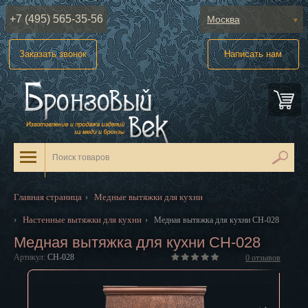
+7 (495) 565-35-56
Москва
Абакан
Заказать звонок
Написать нам
Анадырь
Архангельск
Астрахань
Барнаул
Белгород
Главная страница
Медные вытяжки для кухни
›
Биробиджан
Настенные вытяжки для кухни
›
›
Медная вытяжка для кухни CH-028
Медная вытяжка для кухни CH-028
Благовещенск
Артикул:
CH-028
0
отзывов
Брянск
Великий Новгород