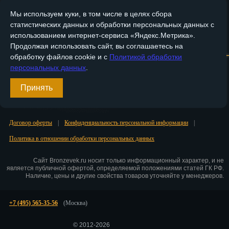
Мы используем куки, в том числе в целях сбора
Пенза
статистических данных и обработки персональных данных с
Пермь
использованием интернет-сервиса «Яндекс.Метрика».
Главная
О компании
Медные изделия
Бронзовые изделия
Продолжая использовать сайт, вы соглашаетесь на
Петрозаводск
обработку файлов cookie и с
Политикой обработки
Доставка и оплата
Контакты
персональных данных
.
Петр.-Камчатский
Вход
Принять
Подольск
Регистрация
Псков
Договор оферты
|
Конфиденциальность персональной информации
|
Ростов-на-Дону
Политика в отношении обработки персональных данных
Рязань
Сайт Bronzevek.ru носит только информационный характер, и не
является публичной офертой, определяемой положениями статей ГК РФ.
Наличие, цены и другие свойства товаров уточняйте у менеджеров.
Салехард
Самара
+7 (495) 565-35-56
(Москва)
Санкт-Петербург
© 2012-2026