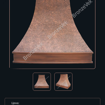
Владивосток
Владикавказ
Владимир
Волгоград
Вологда
Воронеж
Горно-Алтайск
Грозный
Дзержинск
Екатеринбург
Зеленоград
Цена: