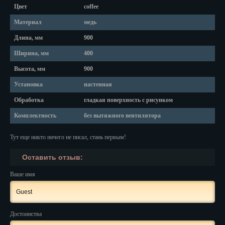
Красноярск
Цвет
coffee
Курган
Материал
медь
Длина, мм
900
Курск
Ширина, мм
400
Кызыл
Высота, мм
900
Липецк
Установка
настенная
Обработка
гладкая поверхность с рисунком
Магадан
Комплектность
без вытяжного вентилятора
Магас
Тут еще никто ничего не писал, стань первым!
Майкоп
Оставить отзыв:
Махачкала
Ваше имя
Мурманск
Набережные Челны
Достоинства
Назрань