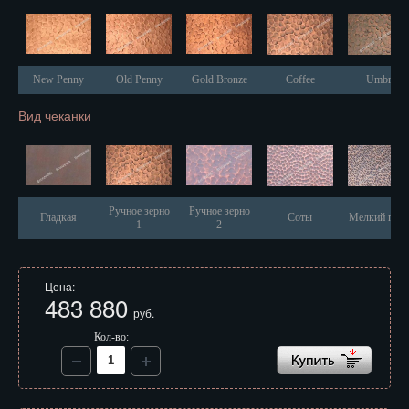
Иваново
Ижевск
New Penny
Old Penny
Gold Bronze
Coffee
Umbra
Иркутск
Вид чеканки
Йошкар-Ола
Казань
Калининград
Ручное зерно
Ручное зерно
Гладкая
Соты
Мелкий песо
1
2
Калуга
Кемерово
Цена:
483 880
Киров
руб.
Кол-во:
Кострома
Краснодар