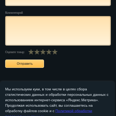
Пенза
Комментарий
Пермь
Петрозаводск
Петр.-Камчатский
Подольск
Оцените товар:
Псков
Ростов-на-Дону
Рязань
Мы используем куки, в том числе в целях сбора
Салехард
статистических данных и обработки персональных данных с
использованием интернет-сервиса «Яндекс.Метрика».
Самара
Продолжая использовать сайт, вы соглашаетесь на
Санкт-Петербург
обработку файлов cookie и с
Политикой обработки
Главная
О компании
Медные изделия
Бронзовые изделия