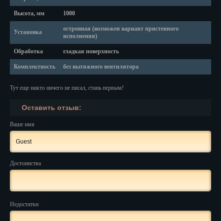
Высота, мм
1000
Нальчик
островная (возможен вариант пристенного
Установка
исполнения)
Нарьян-Мар
Обработка
гладкая поверхность
Ниж. Новгород
Комплектность
без вытяжного вентилятора
Новокузнецк
Тут еще никто ничего не писал, стань первым!
Новороссийск
Оставить отзыв:
Новосибирск
Ваше имя
Новочеркасск
Норильск
Достоинства
Омск
Орёл
Недостатки
Оренбург