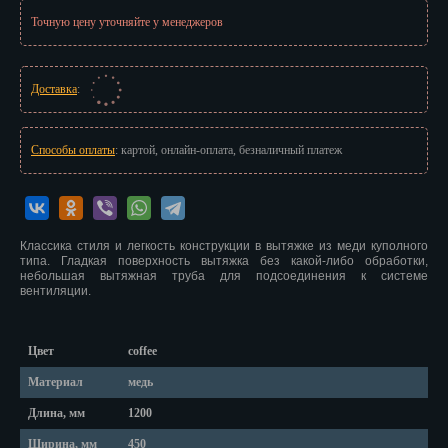
Красноярск
Точную цену уточняйте у менеджеров
Курган
Курск
Доставка
:
Кызыл
Способы оплаты
: картой, онлайн-оплата, безналичный платеж
Липецк
Магадан
Магас
Классика стиля и легкость конструкции в вытяжке из меди куполного
типа. Гладкая поверхность вытяжка без какой-либо обработки,
небольшая вытяжная труба для подсоединения к системе
Майкоп
вентиляции.
Махачкала
Цвет
coffee
Мурманск
Материал
медь
Набережные Челны
Длина, мм
1200
Назрань
Ширина, мм
450