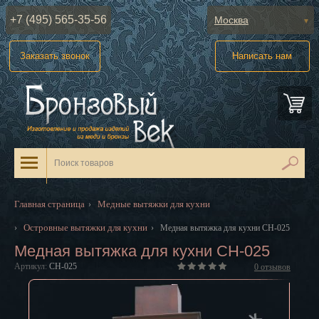
+7 (495) 565-35-56
Москва
Абакан
Заказать звонок
Написать нам
Анадырь
Архангельск
Астрахань
Барнаул
Белгород
Главная страница
Медные вытяжки для кухни
›
Биробиджан
Островные вытяжки для кухни
›
›
Медная вытяжка для кухни CH-025
Медная вытяжка для кухни CH-025
Благовещенск
Артикул:
CH-025
0
отзывов
Брянск
Великий Новгород