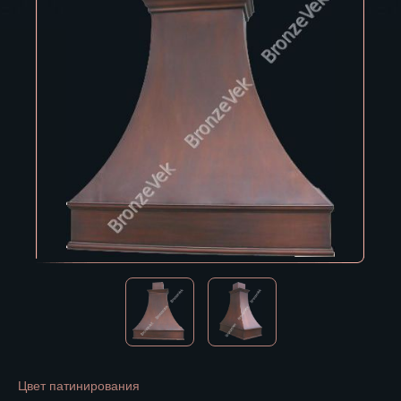
Владивосток
Владикавказ
Владимир
Волгоград
Вологда
Воронеж
Горно-Алтайск
Грозный
Дзержинск
Екатеринбург
Зеленоград
Цвет патинирования