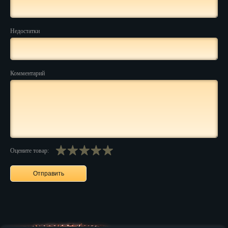
Нальчик
Недостатки
Нарьян-Мар
Ниж. Новгород
Комментарий
Новокузнецк
Новороссийск
Новосибирск
Новочеркасск
Оцените товар:
Норильск
Омск
Орёл
Оренбург