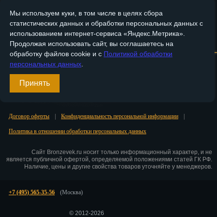
Мы используем куки, в том числе в целях сбора
Пенза
статистических данных и обработки персональных данных с
Пермь
использованием интернет-сервиса «Яндекс.Метрика».
Главная
О компании
Медные изделия
Бронзовые изделия
Продолжая использовать сайт, вы соглашаетесь на
Петрозаводск
обработку файлов cookie и с
Политикой обработки
Доставка и оплата
Контакты
персональных данных
.
Петр.-Камчатский
Вход
Принять
Подольск
Регистрация
Псков
Договор оферты
|
Конфиденциальность персональной информации
|
Ростов-на-Дону
Политика в отношении обработки персональных данных
Рязань
Сайт Bronzevek.ru носит только информационный характер, и не
является публичной офертой, определяемой положениями статей ГК РФ.
Наличие, цены и другие свойства товаров уточняйте у менеджеров.
Салехард
Самара
+7 (495) 565-35-56
(Москва)
Санкт-Петербург
© 2012-2026