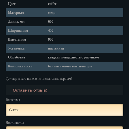
Красноярск
Цвет
coffee
Курган
Материал
медь
Длина, мм
600
Курск
Ширина, мм
450
Кызыл
Высота, мм
900
Липецк
Установка
настенная
Обработка
гладкая поверхность с рисунком
Магадан
Комплектность
без вытяжного вентилятора
Магас
Тут еще никто ничего не писал, стань первым!
Майкоп
Оставить отзыв:
Махачкала
Ваше имя
Мурманск
Набережные Челны
Достоинства
Назрань