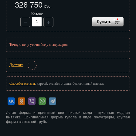
326 750
Иваново
руб.
Кол-во:
Ижевск
Иркутск
Йошкар-Ола
Точную цену уточняйте у менеджеров
Казань
Калининград
Доставка
:
Калуга
Способы оплаты
: картой, онлайн-оплата, безналичный платеж
Кемерово
Киров
Легая форма и приятный цвет чистой меди - кухонная медная
Кострома
вытяжка. Оригинальная форма купола в виде полусферы, круглая
форма вытяжной трубы.
Краснодар