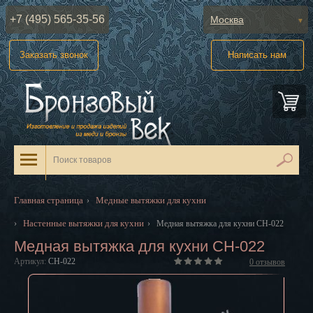
+7 (495) 565-35-56
Москва
Абакан
Заказать звонок
Написать нам
Анадырь
Архангельск
Астрахань
Барнаул
Белгород
Главная страница
Медные вытяжки для кухни
›
Биробиджан
Настенные вытяжки для кухни
›
›
Медная вытяжка для кухни CH-022
Медная вытяжка для кухни CH-022
Благовещенск
Артикул:
CH-022
0
отзывов
Брянск
Великий Новгород